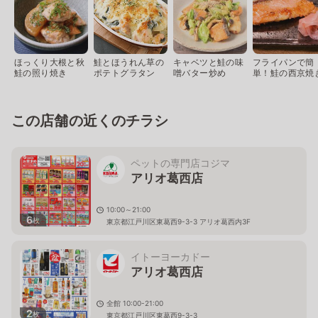
ほっくり大根と秋
鮭とほうれん草の
キャベツと鮭の味
フライパンで簡
鮭の照り焼き
ポテトグラタン
噌バター炒め
単！鮭の西京焼
この店舗の近くのチラシ
ペットの専門店コジマ
アリオ葛西店
10:00～21:00
6
枚
東京都江戸川区東葛西9-3-3 アリオ葛西内3F
イトーヨーカドー
アリオ葛西店
全館 10:00-21:00
2
枚
東京都江戸川区東葛西9-3-3