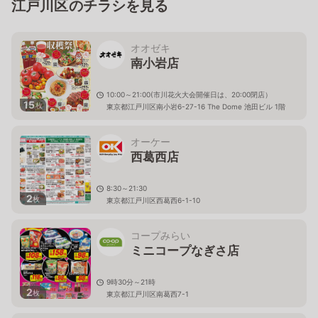
江戸川区のチラシを見る
オオゼキ
南小岩店
10:00～21:00(市川花火大会開催日は、20:00閉店）
15
枚
東京都江戸川区南小岩6-27-16 The Dome 池田ビル 1階
オーケー
西葛西店
8:30～21:30
2
枚
東京都江戸川区西葛西6-1-10
コープみらい
ミニコープなぎさ店
9時30分～21時
2
枚
東京都江戸川区南葛西7-1