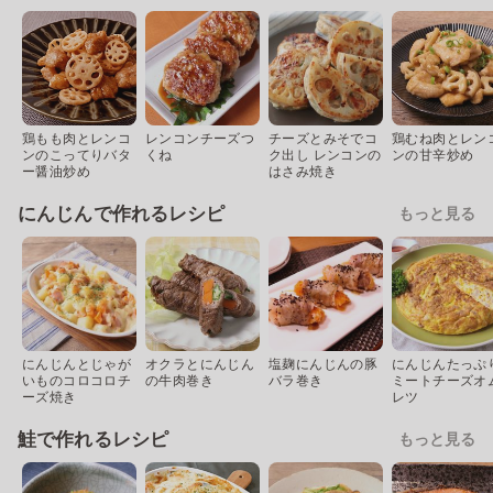
鶏もも肉とレンコ
レンコンチーズつ
チーズとみそでコ
鶏むね肉とレン
ンのこってりバタ
くね
ク出し レンコンの
ンの甘辛炒め
ー醤油炒め
はさみ焼き
にんじんで作れるレシピ
もっと見る
にんじんとじゃが
オクラとにんじん
塩麹にんじんの豚
にんじんたっぷ
いものコロコロチ
の牛肉巻き
バラ巻き
ミートチーズオ
ーズ焼き
レツ
鮭で作れるレシピ
もっと見る