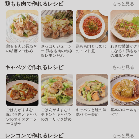
鶏もも肉で作れるレシピ
もっと見る
鶏もも肉と長ねぎ
さっぱりジューシ
鶏もも肉としめじ
わさび醤油がク
の胡麻マヨ炒め
ー 鶏もも肉のねぎ
のトマト煮
になる！鶏もも
塩レモンだれ
の和風ソテー
キャベツで作れるレシピ
もっと見る
ごはんがすすむ！
ごはんがすすむ！
キャベツと鮭の味
基本のロールキ
豚バラ肉とキャベ
チキンとキャベツ
噌バター炒め
ベツ
ツのオイスターソ
のガーリック炒め
ース炒め
レンコンで作れるレシピ
もっと見る