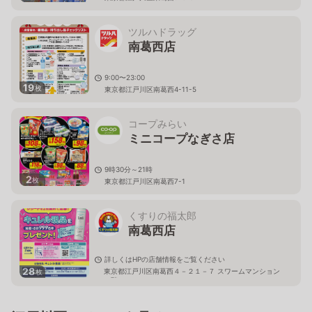
ツルハドラッグ
南葛西店
9:00〜23:00
19
枚
東京都江戸川区南葛西4-11-5
コープみらい
ミニコープなぎさ店
9時30分～21時
2
枚
東京都江戸川区南葛西7-1
くすりの福太郎
南葛西店
詳しくはHPの店舗情報をご覧ください
28
東京都江戸川区南葛西４－２１－７ スワームマンション
枚
１階