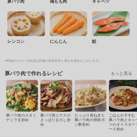
豚バラ肉
鶏もも肉
キャベツ
レンコン
にんじん
鮭
※明細されている内容は店舗の実売状況と異なる場合がございます。
豚バラ肉で作れるレシピ
もっと見る
豚バラ肉のスタミ
豚バラ肉とナスの
たっぷり長ねぎと
ごはんがすすむ
ナニラ玉炒め
さっぱりおろし炒
豚バラ肉の簡単ポ
豚バラ肉とキャ
め
ン酢炒め
ツのオイスター
ース炒め