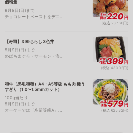
個増量
8月9日(日)まで
220
本体
チョコレートペーストをデニ...
円
価格
(税込 237.60円)
【寿司】399ちらし 3色丼
8月9日(日)まで
めばちまぐろ・サーモン・海...
399
本体
円
価格
(税込 430.92円)
和牛（黒毛和種）A4・A5等級 もも肉 極う
すぎり（1.0〜1.5mmカット）
100g当たり
579
本体
8月9日(日)まで
円
価格
オーケーでは「歩留等級A」...
(税込 625.32円)