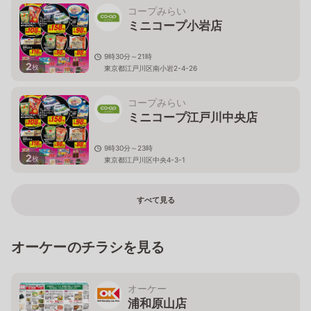
コープみらい
ミニコープ小岩店
9時30分～21時
2
枚
東京都江戸川区南小岩2-4-26
コープみらい
ミニコープ江戸川中央店
9時30分～23時
2
枚
東京都江戸川区中央4-3-1
すべて見る
オーケーのチラシを見る
オーケー
浦和原山店