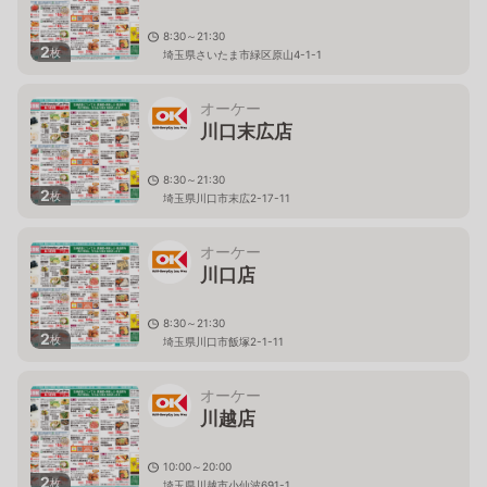
8:30～21:30
2
枚
埼玉県さいたま市緑区原山4-1-1
オーケー
川口末広店
8:30～21:30
2
枚
埼玉県川口市末広2-17-11
オーケー
川口店
8:30～21:30
2
枚
埼玉県川口市飯塚2-1-11
オーケー
川越店
10:00～20:00
2
枚
埼玉県川越市小仙波691-1