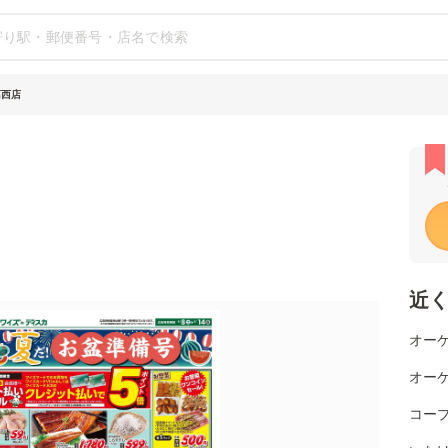
葛西店
近
オーケ
オーケ
コー