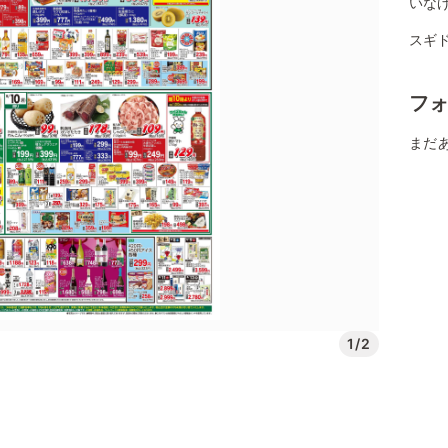
いな
スギ
フ
まだ
1/2