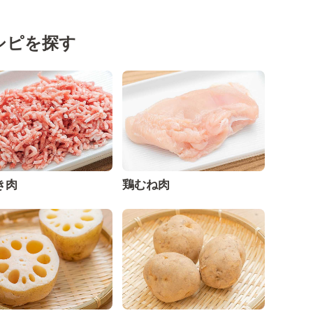
シピを探す
き肉
鶏むね肉