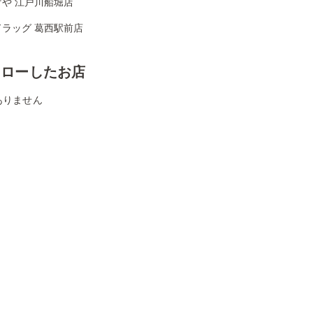
げや 江戸川船堀店
ドラッグ 葛西駅前店
ォローしたお店
ありません