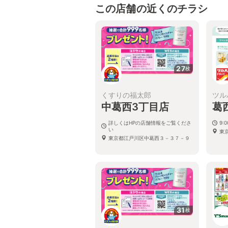
この店舗の近くのチラシ
27
枚
くすりの福太郎
ツル
中葛西3丁目店
葛
詳しくはHPの店舗情報をご覧くださ
9:
い
東
東京都江戸川区中葛西３－３７－９
31
枚