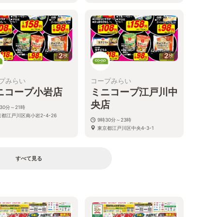
2
2
枚
枚
プみらい
コープみらい
ニコープ小岩店
ミニコープ江戸川中
央店
30分～21時
都江戸川区南小岩2-4-26
9時30分～23時
東京都江戸川区中央4-3-1
すべて見る
る