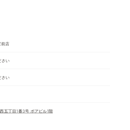
駅前店
ださい
ださい
西五丁目1番3号 ボアビル1階