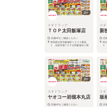
2
枚
スギドラッグ
スギ
ＴＯＰ太田飯塚店
新
店舗HPをご確認ください
店
群馬県太田市飯塚町１９３３番地
埼
１ 生鮮市場ＴＯＰ太田飯塚店１階
３
2
枚
スギドラッグ
スギ
ヤオコー岩槻本丸店
板
店舗HPをご確認ください
店