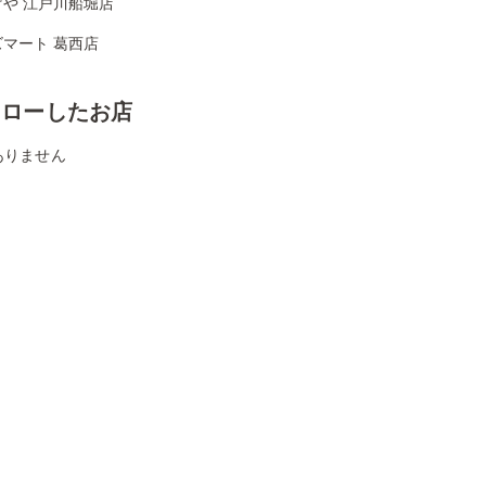
げや 江戸川船堀店
マート 葛西店
ォローしたお店
ありません