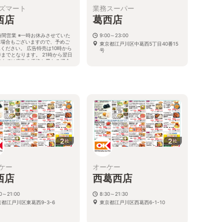
ズマート
業務スーパー
西店
葛西店
時間営業 ※一時お休みさせていた
9:00～23:00
く場合もございますので、予めご
東京都江戸川区中葛西5丁目40番15
ください。 広告特売は10時から
号
時までとなります。 21時から翌日
時までは広告の価格と異なる場合
ございます。
都江戸川区中葛西5-19-19
2
2
枚
枚
ケー
オーケー
西店
西葛西店
30～21:00
8:30～21:30
京都江戸川区東葛西9-3-6
東京都江戸川区西葛西6-1-10