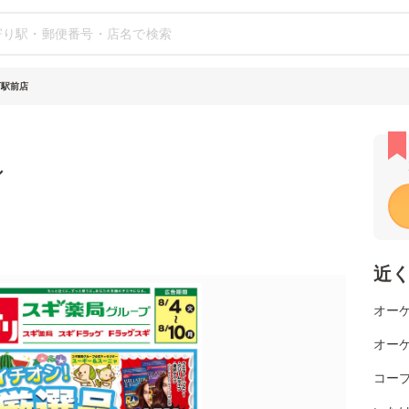
西駅前店
シ
近
オーケ
オーケ
コー