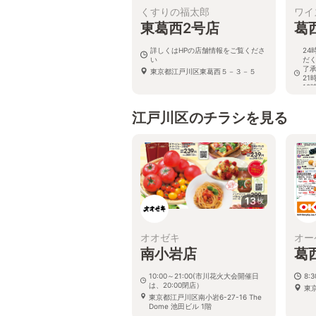
くすりの福太郎
ワイ
東葛西2号店
葛
詳しくはHPの店舗情報をご覧くださ
24
い
だ
了承
東京都江戸川区東葛西５－３－５
21
10
が
東京
江戸川区のチラシを見る
13
枚
オオゼキ
オー
南小岩店
葛
10:00～21:00(市川花火大会開催日
8:
は、20:00閉店）
東
東京都江戸川区南小岩6-27-16 The
Dome 池田ビル 1階