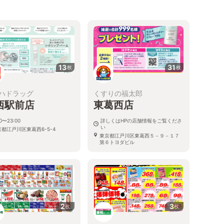
13
31
枚
枚
ハドラッグ
くすりの福太郎
西駅前店
東葛西店
00〜23:00
詳しくはHPの店舗情報をご覧くださ
い
京都江戸川区東葛西6-5-4
東京都江戸川区東葛西５－９－１７
第６トヨダビル
2
3
枚
枚