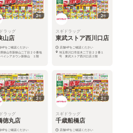
2
2
枚
枚
ドラッグ
スギドラッグ
狭山店
東武ストア西川口店
舗HPをご確認ください
店舗HPをご確認ください
玉県狭山市新狭山二丁目２０番地
埼玉県川口市並木二丁目２２番１
 ベイシアタウン新狭山 １階
号 東武ストア西川口店２階
2
2
枚
枚
ドラッグ
スギドラッグ
橋徳丸店
千歳船橋店
舗HPをご確認ください
店舗HPをご確認ください