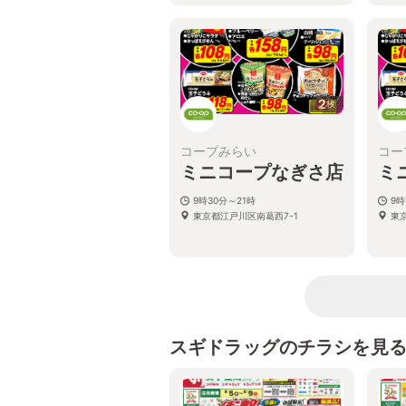
2
枚
コープみらい
コー
ミニコープなぎさ店
ミ
9時30分～21時
9時
東京都江戸川区南葛西7-1
東京
スギドラッグのチラシを見