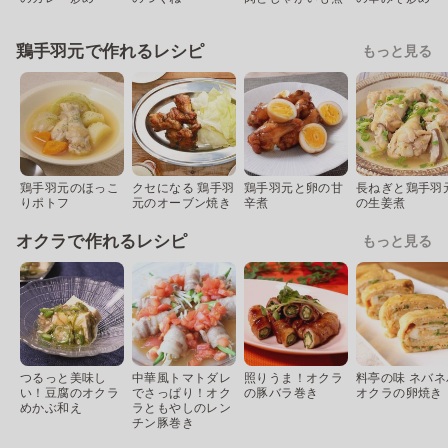
鶏手羽元で作れるレシピ
もっと見る
鶏手羽元のほっこ
クセになる 鶏手羽
鶏手羽元と卵の甘
長ねぎと鶏手羽
りポトフ
元のオーブン焼き
辛煮
の生姜煮
オクラで作れるレシピ
もっと見る
つるっと美味し
中華風トマトダレ
照りうま！オクラ
料亭の味 ネバネ
い！豆腐のオクラ
でさっぱり！オク
の豚バラ巻き
オクラの卵焼き
めかぶ和え
ラともやしのレン
チン豚巻き