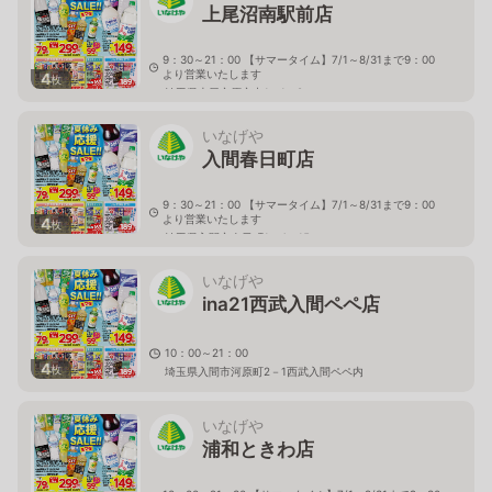
上尾沼南駅前店
9：30～21：00 【サマータイム】7/1～8/31まで9：00
より営業いたします
4
枚
埼玉県上尾市原市中1－1－8
いなげや
入間春日町店
9：30～21：00 【サマータイム】7/1～8/31まで9：00
より営業いたします
4
枚
埼玉県入間市春日町1－4－15
いなげや
ina21西武入間ペペ店
10：00～21：00
4
枚
埼玉県入間市河原町2－1西武入間ペペ内
いなげや
浦和ときわ店