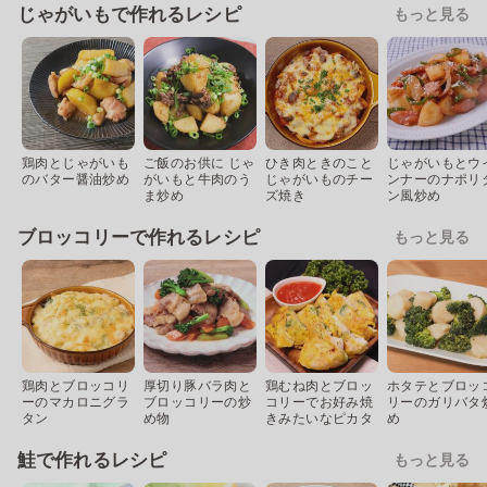
じゃがいもで作れるレシピ
もっと見る
鶏肉とじゃがいも
ご飯のお供に じゃ
ひき肉ときのこと
じゃがいもとウ
のバター醤油炒め
がいもと牛肉のう
じゃがいものチー
ンナーのナポリ
ま炒め
ズ焼き
ン風炒め
ブロッコリーで作れるレシピ
もっと見る
鶏肉とブロッコリ
厚切り豚バラ肉と
鶏むね肉とブロッ
ホタテとブロッ
ーのマカロニグラ
ブロッコリーの炒
コリーでお好み焼
リーのガリバタ
タン
め物
きみたいなピカタ
め
鮭で作れるレシピ
もっと見る