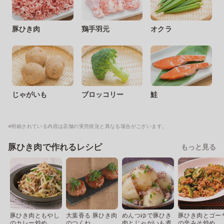
豚ひき肉
鶏手羽元
オクラ
じゃがいも
ブロッコリー
鮭
※明細されている内容は店舗の実売状況と異なる場合がございます。
豚ひき肉で作れるレシピ
もっと見る
豚ひき肉ともやし
大葉香る 豚ひき肉
めんつゆで豚ひき
豚ひき肉とゴー
のカレー炒め
のつくね
肉とじゃがいも煮
の辛みそ炒め