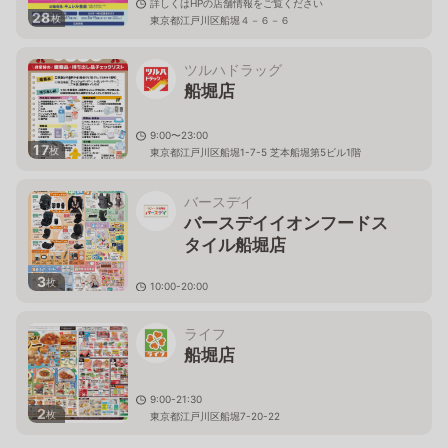
詳しくはHPの店舗情報をご覧ください
28
枚
東京都江戸川区船堀４－６－６
ツルハドラッグ
船堀店
9:00〜23:00
17
枚
東京都江戸川区船堀1-7-5 芝本船堀第5ビル1階
バースデイ
バースデイイオンフードス
タイル船堀店
3
枚
10:00-20:00
東京都江戸川区船堀１－１－５１
ライフ
船堀店
9:00-21:30
2
枚
東京都江戸川区船堀7-20-22