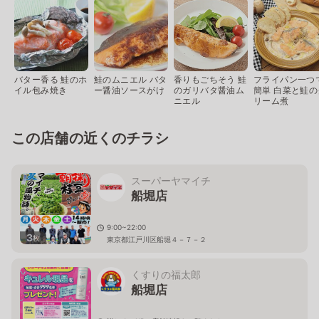
バター香る 鮭のホ
鮭のムニエル バタ
香りもごちそう 鮭
フライパン一つ
イル包み焼き
ー醤油ソースがけ
のガリバタ醤油ム
簡単 白菜と鮭の
ニエル
リーム煮
この店舗の近くのチラシ
スーパーヤマイチ
船堀店
9:00~22:00
3
枚
東京都江戸川区船堀４－７－２
くすりの福太郎
船堀店