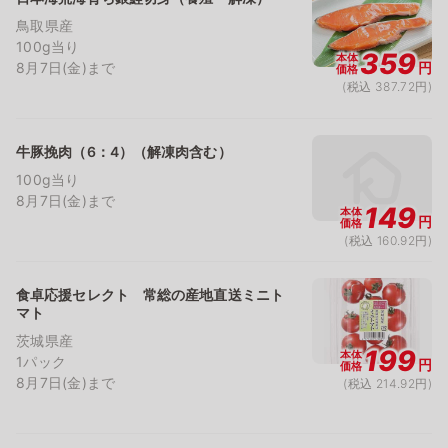
鳥取県産
100g当り
359
本体
8月7日(金)まで
円
価格
(税込 387.72円)
牛豚挽肉（6：4）（解凍肉含む）
100g当り
8月7日(金)まで
149
本体
円
価格
(税込 160.92円)
食卓応援セレクト 常総の産地直送ミニト
マト
茨城県産
199
本体
1パック
円
価格
8月7日(金)まで
(税込 214.92円)