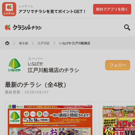
東京都
江戸川区
いなげや 江戸川船堀店
スーパー
いなげや
フォロー
江戸川船堀店のチラシ
最新のチラシ（全4枚）
最終更新：2026/08/07