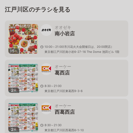
江戸川区のチラシを見る
オオゼキ
南小岩店
10:00～21:00(市川花火大会開催日は、20:00閉店）
15
枚
東京都江戸川区南小岩6-27-16 The Dome 池田ビル 1階
オーケー
葛西店
8:30～21:00
2
枚
東京都江戸川区東葛西9-3-6
オーケー
西葛西店
8:30～21:30
2
枚
東京都江戸川区西葛西6-1-10