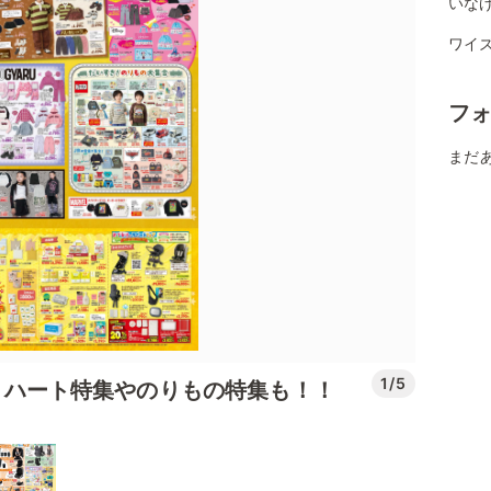
いな
ワイズ
フ
まだ
1/5
ection！ハート特集やのりもの特集も！！