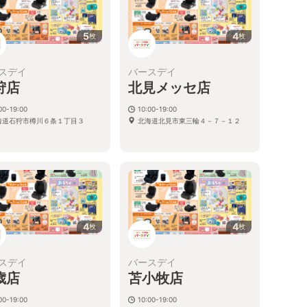
5
4
枚
枚
スデイ
バースデイ
狩店
北見メッセ店
00-19:00
10:00-19:00
海道石狩市樽川６条１丁目３
北海道北見市東三輪４－７－１２
4
4
枚
枚
スデイ
バースデイ
歳店
苫小牧店
00-19:00
10:00-19:00