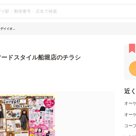
デイイオ...
フードスタイル船堀店のチラシ
近
オーケ
オーケ
コー