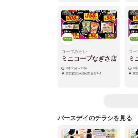
2
枚
コープみらい
コー
ミニコープなぎさ店
ミ
9時30分～21時
9時
東京都江戸川区南葛西7-1
東京
バースデイのチラシを見る