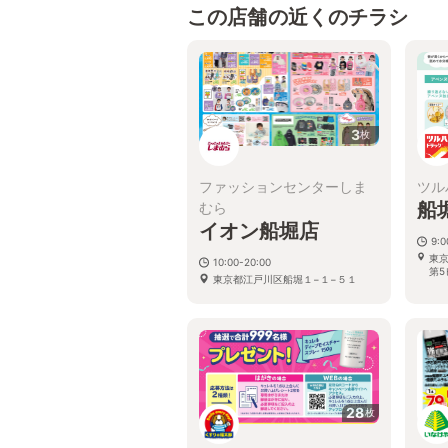
この店舗の近くのチラシ
3
枚
ファッションセンターしま
ツル
船
むら
イオン船堀店
9:
東京
10:00-20:00
第5
東京都江戸川区船堀１−１−５１
28
枚