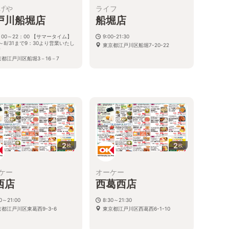
げや
ライフ
戸川船堀店
船堀店
：00～22：00 【サマータイム】
9:00-21:30
6～8/31まで9：30より営業いたし
東京都江戸川区船堀7-20-22
す
京都江戸川区船堀3－16－7
2
2
枚
枚
ケー
オーケー
西店
西葛西店
30～21:00
8:30～21:30
京都江戸川区東葛西9-3-6
東京都江戸川区西葛西6-1-10