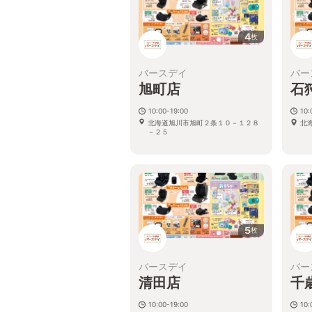
4
枚
バースデイ
バー
旭町店
石
10:00-19:00
10:
北海道旭川市旭町２条１０－１２８
北
－２５
5
枚
バースデイ
バー
清田店
千
10:00-19:00
10: