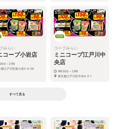
2
2
枚
枚
プみらい
コープみらい
ニコープ小岩店
ミニコープ江戸川中
央店
30分～21時
都江戸川区南小岩2-4-26
9時30分～23時
東京都江戸川区中央4-3-1
すべて見る