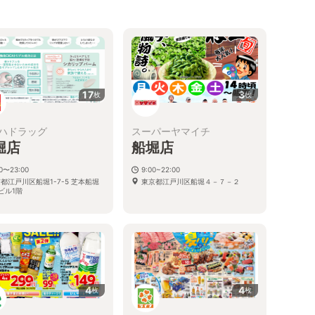
17
3
枚
枚
ハドラッグ
スーパーヤマイチ
堀店
船堀店
00〜23:00
9:00~22:00
都江戸川区船堀1-7-5 芝本船堀
東京都江戸川区船堀４－７－２
ビル1階
4
4
枚
枚