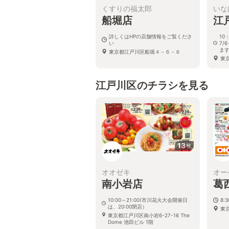
くすりの福太郎
いな
船堀店
江
詳しくはHPの店舗情報をご覧くださ
10
い
7/
ま
東京都江戸川区船堀４－６－６
東
江戸川区のチラシを見る
13
枚
オオゼキ
オー
南小岩店
葛
10:00～21:00(市川花火大会開催日
8:
は、20:00閉店）
東
東京都江戸川区南小岩6-27-16 The
Dome 池田ビル 1階