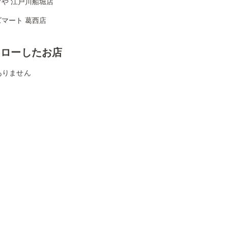
げや 江戸川船堀店
マート 葛西店
ォローしたお店
ありません