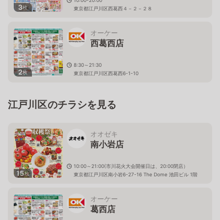
3
枚
東京都江戸川区西葛西４－２－２８
オーケー
西葛西店
8:30～21:30
2
枚
東京都江戸川区西葛西6-1-10
江戸川区のチラシを見る
オオゼキ
南小岩店
10:00～21:00(市川花火大会開催日は、20:00閉店）
15
枚
東京都江戸川区南小岩6-27-16 The Dome 池田ビル 1階
オーケー
葛西店