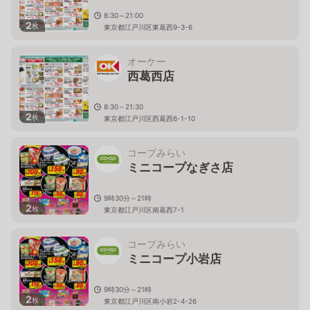
8:30～21:00
2
枚
東京都江戸川区東葛西9-3-6
オーケー
西葛西店
8:30～21:30
2
枚
東京都江戸川区西葛西6-1-10
コープみらい
ミニコープなぎさ店
9時30分～21時
2
枚
東京都江戸川区南葛西7-1
コープみらい
ミニコープ小岩店
9時30分～21時
2
枚
東京都江戸川区南小岩2-4-26