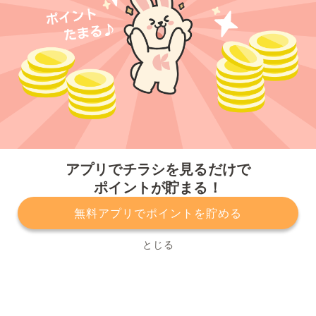
今すぐアプリをダウンロードする
アプリでチラシを見るだけで
ポイントが貯まる！
無料アプリでポイントを貯める
プライバシーポリシー
利用規約
運営会社
サービスに関してのお問い合わせ
チラシ掲載をお考えの方
とじる
Copyright© Kurashiru, Inc. All Rights Reserved.