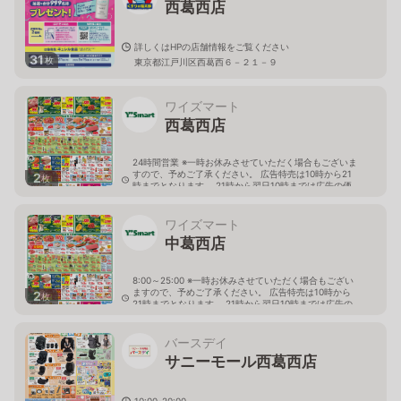
西葛西店
詳しくはHPの店舗情報をご覧ください
31
枚
東京都江戸川区西葛西６－２１－９
ワイズマート
西葛西店
24時間営業 ※一時お休みさせていただく場合もございま
すので、予めご了承ください。 広告特売は10時から21
2
枚
時までとなります。 21時から翌日10時までは広告の価
格と異なる場合がございます。
東京都江戸川区西葛西3-16-15
ワイズマート
中葛西店
8:00～25:00 ※一時お休みさせていただく場合もござい
ますので、予めご了承ください。 広告特売は10時から
2
枚
21時までとなります。 21時から翌日10時までは広告の
価格と異なる場合がございます。
東京都江戸川区中葛西4-3-3
バースデイ
サニーモール西葛西店
10:00-20:00