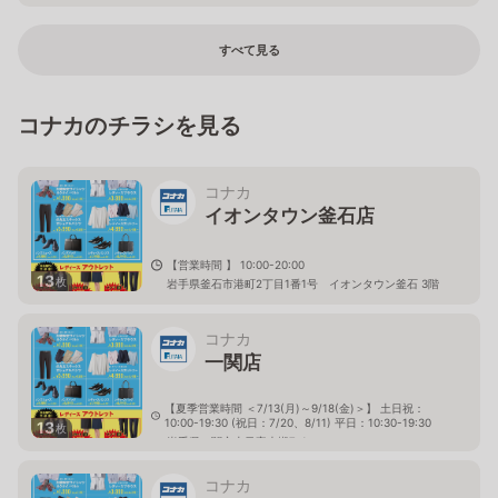
すべて見る
コナカのチラシを見る
コナカ
イオンタウン釜石店
【営業時間 】 10:00-20:00
13
枚
岩手県釜石市港町2丁目1番1号 イオンタウン釜石 3階
コナカ
一関店
【夏季営業時間 ＜7/13(月)～9/18(金)＞】 土日祝：
10:00-19:30 (祝日：7/20、8/11) 平日：10:30-19:30
13
枚
岩手県一関市山目字大槻7-1
コナカ