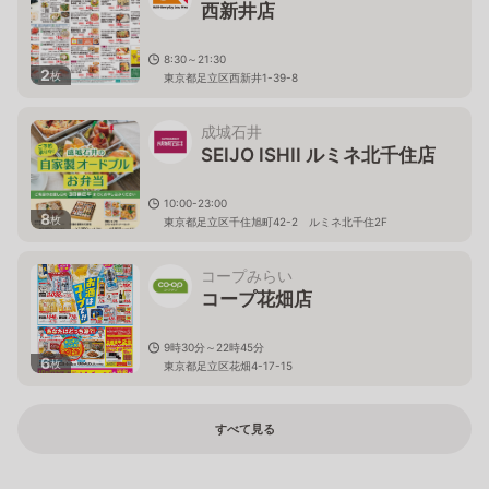
西新井店
8:30～21:30
2
枚
東京都足立区西新井1-39-8
成城石井
SEIJO ISHII ルミネ北千住店
10:00-23:00
8
枚
東京都足立区千住旭町42-2 ルミネ北千住2F
コープみらい
コープ花畑店
9時30分～22時45分
6
枚
東京都足立区花畑4-17-15
すべて見る