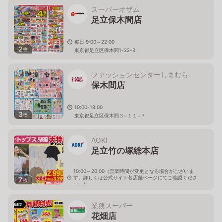
スーパーオザム
足立保木間店
毎日 9:00～22:00
2
枚
東京都足立区保木間1-22-3
ファッションセンターしまむら
保木間店
10:00-19:00
3
枚
東京都足立区保木間３−１１−７
AOKI
足立竹の塚総本店
10:00～20:00（営業時間が変更となる場合がございま
す。詳しくは公式サイト各店舗ページにてご確認くださ
7
枚
い。）
東京都足立区竹の塚4-1-1
業務スーパー
花畑店