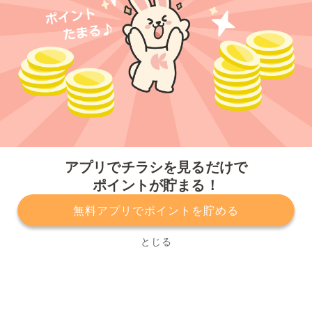
今すぐアプリをダウンロードする
アプリでチラシを見るだけで
ポイントが貯まる！
無料アプリでポイントを貯める
プライバシーポリシー
利用規約
運営会社
サービスに関してのお問い合わせ
チラシ掲載をお考えの方
とじる
Copyright© Kurashiru, Inc. All Rights Reserved.