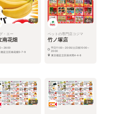
7
6
枚
枚
グ・エー
ペットの専門店コジマ
立南花畑
竹ノ塚店
00～26:00
平日11:00～20:00/土日祝10:00～
20:00
都足立区南花畑5-7-9
東京都足立区保木間4-4-8
2
2
枚
枚