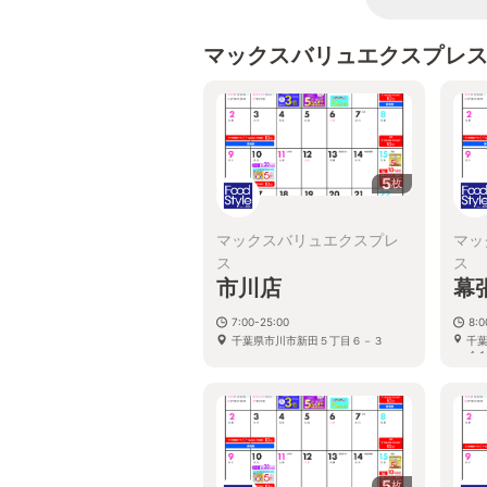
マックスバリュエクスプレ
5
枚
マックスバリュエクスプレ
マッ
ス
ス
市川店
幕
7:00-25:00
8:0
千葉県市川市新田５丁目６－３
千
４
5
枚