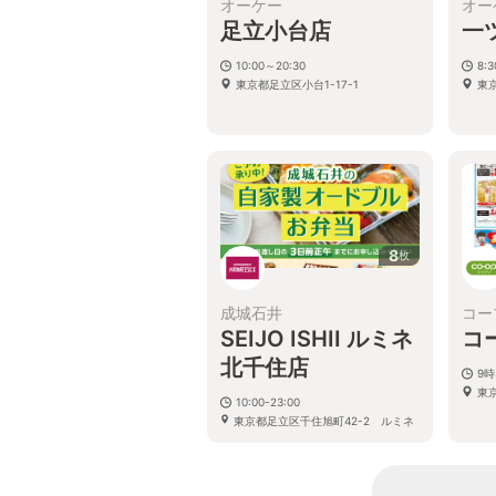
オーケー
オー
足立小台店
一
10:00～20:30
8:
東京都足立区小台1-17-1
東京
8
枚
成城石井
コー
SEIJO ISHII ルミネ
コ
北千住店
9時
東京
10:00-23:00
東京都足立区千住旭町42-2 ルミネ
北千住2F