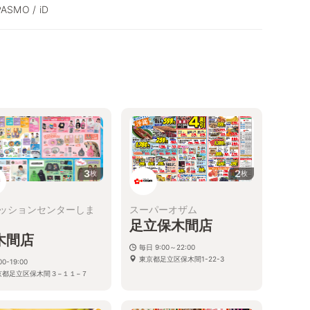
PASMO / iD
3
2
枚
枚
ッションセンターしま
スーパーオザム
足立保木間店
木間店
毎日 9:00～22:00
東京都足立区保木間1-22-3
00-19:00
京都足立区保木間３−１１−７