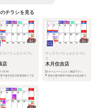
スのチラシを見る
5
5
枚
枚
クスバリュエクスプレ
マックスバリュエクスプレ
ス
張店
木月住吉店
0-23:00
ホームページよりご確認下さい。
葉県千葉市花見川区幕張町５丁目
神奈川県川崎市中原区木月住吉町２
１７－１５
１－１６
2
枚