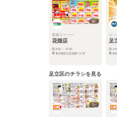
3
枚
業務スーパー
ビッ
花畑店
足
9:00 ～ 21:00
4:
東京都足立区花畑1-3-18
東京
足立区のチラシを見る
2
枚