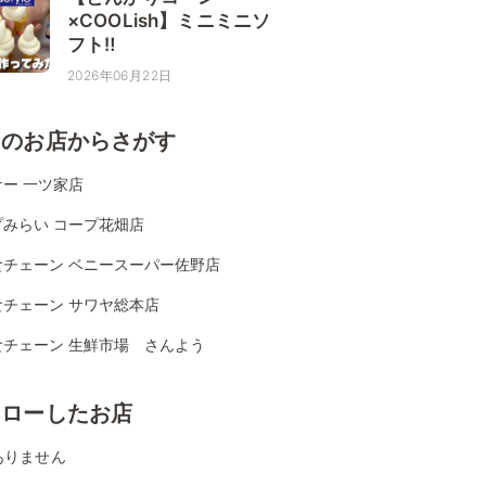
×COOLish】ミニミニソ
フト‼
2026年06月22日
くのお店からさがす
ー 一ツ家店
プみらい コープ花畑店
食チェーン ベニースーパー佐野店
食チェーン サワヤ総本店
食チェーン 生鮮市場 さんよう
ォローしたお店
ありません