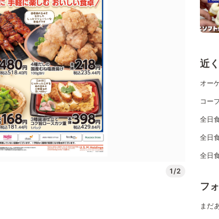
近
オーケ
コー
全日
全日
全日
1/2
フ
まだ