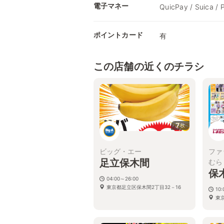
電子マネー
QuicPay / Suica / 
ポイントカード
有
この店舗の近くのチラシ
7
枚
ビッグ・エー
ファ
足立保木間
むら
保
04:00～26:00
東京都足立区保木間2丁目32－16
10:
東