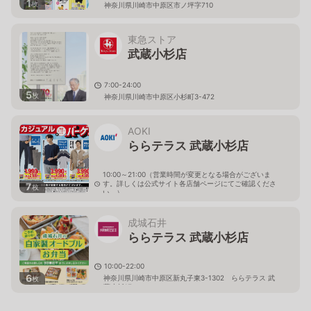
1
枚
神奈川県川崎市中原区市ノ坪字710
東急ストア
武蔵小杉店
7:00-24:00
5
枚
神奈川県川崎市中原区小杉町3-472
AOKI
ららテラス 武蔵小杉店
10:00～21:00（営業時間が変更となる場合がございま
す。詳しくは公式サイト各店舗ページにてご確認くださ
7
枚
い。）
神奈川県川崎市中原区新丸子東3-1302 ららテラス武蔵
小杉２Ｆ
成城石井
ららテラス 武蔵小杉店
10:00-22:00
6
神奈川県川崎市中原区新丸子東3-1302 ららテラス 武
枚
蔵小杉1F