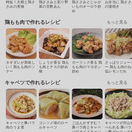
時短！大根と鶏さ
鶏ささみと彩り野
鶏ささみとじゃが
お弁当に 鶏ささ
さみの煮物
菜の甘酢あん
いものオーロラ炒
の蒲焼き
め
鶏もも肉で作れるレシピ
もっと見る
ネギダレが美味し
しょうが香る 鶏も
ガーリック香る 鶏
さっぱりジュー
い！鶏もも肉のソ
も肉とナスの炒め
もも肉のマヨポン
ー 鶏もも肉のね
テー
物
炒め
塩レモンだれ
キャベツで作れるレシピ
もっと見る
キャベツと豚バラ
コンソメ味のロー
ごはんがすすむ！
キャベツが沢山
肉のうま煮
ルキャベツ
豚バラ肉とキャベ
べられる 豚バラ
ツのオイスターソ
ン酢ガーリック