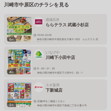
川崎市中原区のチラシを見る
成城石井
ららテラス 武蔵小杉店
10:00-22:00
6
神奈川県川崎市中原区新丸子東3-1302 ららテラス 武
枚
蔵小杉1F
いなげや
川崎下小田中店
9：00～21：30
4
枚
神奈川県川崎市中原区下小田中2－35－1
スギ薬局
下新城店
店舗HPをご確認ください
2
枚
神奈川県川崎市中原区下新城二丁目６番６号