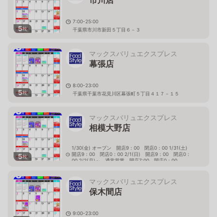
市川店
7:00-25:00
5
枚
千葉県市川市新田５丁目６－３
マックスバリュエクスプレス
幕張店
8:00-23:00
5
枚
千葉県千葉市花見川区幕張町５丁目４１７－１５
マックスバリュエクスプレス
相模大野店
1/30(金) オープン 開店9：00 閉店0：00 1/31(土)
開店9：00 閉店0：00 2/1(日) 開店9：00 閉店0：
5
枚
00 2/2(月)～ 通常営業 開店7:00 閉店0：00
神奈川県相模原市南区相模大野4-4009-45
マックスバリュエクスプレス
保木間店
9:00-23:00