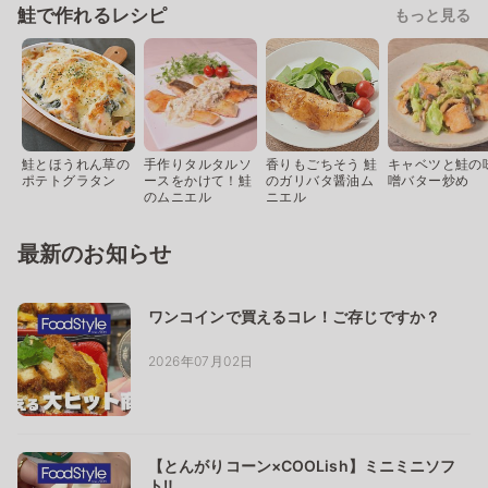
鮭で作れるレシピ
もっと見る
鮭とほうれん草の
手作りタルタルソ
香りもごちそう 鮭
キャベツと鮭の
ポテトグラタン
ースをかけて！鮭
のガリバタ醤油ム
噌バター炒め
のムニエル
ニエル
最新のお知らせ
ワンコインで買えるコレ！ご存じですか？
2026年07月02日
【とんがりコーン×COOLish】ミニミニソフ
ト‼