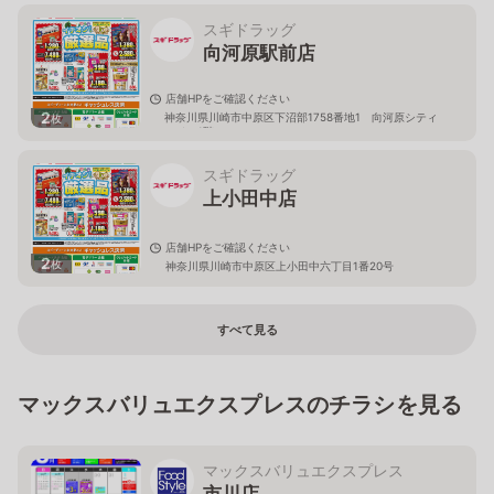
スギドラッグ
向河原駅前店
店舗HPをご確認ください
2
神奈川県川崎市中原区下沼部1758番地1 向河原シティ
枚
ハイツ1階
スギドラッグ
上小田中店
店舗HPをご確認ください
2
枚
神奈川県川崎市中原区上小田中六丁目1番20号
すべて見る
マックスバリュエクスプレスのチラシを見る
マックスバリュエクスプレス