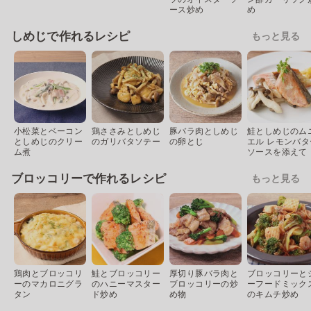
ース炒め
め
しめじで作れるレシピ
もっと見る
小松菜とベーコン
鶏ささみとしめじ
豚バラ肉としめじ
鮭としめじのム
としめじのクリー
のガリバタソテー
の卵とじ
エル レモンバタ
ム煮
ソースを添えて
ブロッコリーで作れるレシピ
もっと見る
鶏肉とブロッコリ
鮭とブロッコリー
厚切り豚バラ肉と
ブロッコリーと
ーのマカロニグラ
のハニーマスター
ブロッコリーの炒
ーフードミック
タン
ド炒め
め物
のキムチ炒め