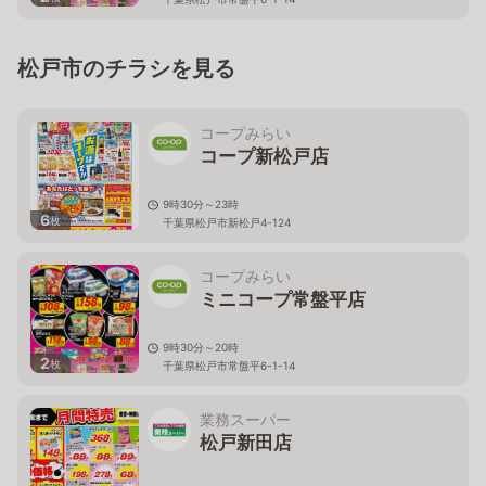
松戸市のチラシを見る
コープみらい
コープ新松戸店
9時30分～23時
6
枚
千葉県松戸市新松戸4-124
コープみらい
ミニコープ常盤平店
9時30分～20時
2
枚
千葉県松戸市常盤平6-1-14
業務スーパー
松戸新田店