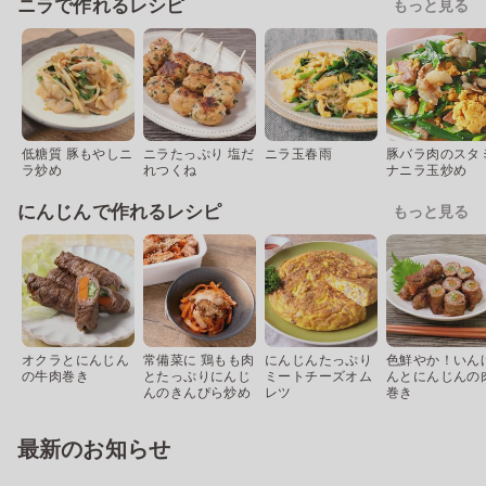
ニラで作れるレシピ
もっと見る
低糖質 豚もやしニ
ニラたっぷり 塩だ
ニラ玉春雨
豚バラ肉のスタ
ラ炒め
れつくね
ナニラ玉炒め
にんじんで作れるレシピ
もっと見る
オクラとにんじん
常備菜に 鶏もも肉
にんじんたっぷり
色鮮やか！いん
の牛肉巻き
とたっぷりにんじ
ミートチーズオム
んとにんじんの
んのきんぴら炒め
レツ
巻き
最新のお知らせ