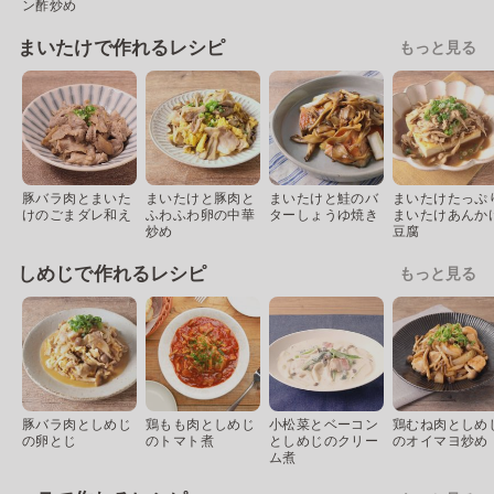
ン酢炒め
まいたけで作れるレシピ
もっと見る
豚バラ肉とまいた
まいたけと豚肉と
まいたけと鮭のバ
まいたけたっぷ
けのごまダレ和え
ふわふわ卵の中華
ターしょうゆ焼き
まいたけあんか
炒め
豆腐
しめじで作れるレシピ
もっと見る
豚バラ肉としめじ
鶏もも肉としめじ
小松菜とベーコン
鶏むね肉としめ
の卵とじ
のトマト煮
としめじのクリー
のオイマヨ炒め
ム煮