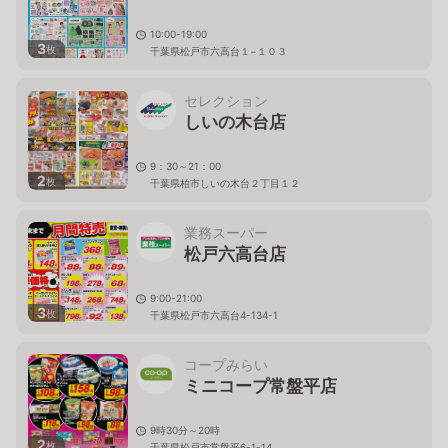
10:00-19:00
3
枚
千葉県松戸市六高台１−１０３
セレクション
しいの木台店
9：30～21：00
2
枚
千葉県柏市しいの木台２丁目１２
業務スーパー
松戸六高台店
9:00-21:00
3
枚
千葉県松戸市六高台4-134-1
コープみらい
ミニコープ常盤平店
9時30分～20時
2
枚
千葉県松戸市常盤平6-1-14