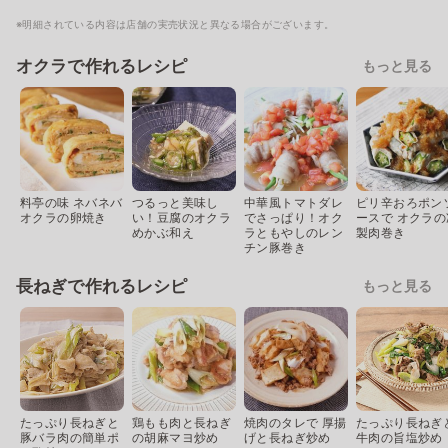
※明細されている内容は店舗の実売状況と異なる場合がございます。
オクラで作れるレシピ
もっと見る
料亭の味 ネバネバ
つるっと美味し
中華風トマトダレ
ピリ辛おろポン
オクラの卵焼き
い！豆腐のオクラ
でさっぱり！オク
ースで オクラの
めかぶ和え
ラともやしのレン
製肉巻き
チン豚巻き
長ねぎで作れるレシピ
もっと見る
たっぷり長ねぎと
鶏もも肉と長ねぎ
焼肉のタレで 厚揚
たっぷり長ねぎ
豚バラ肉の簡単ポ
の胡麻マヨ炒め
げと長ねぎ炒め
牛肉の旨塩炒め