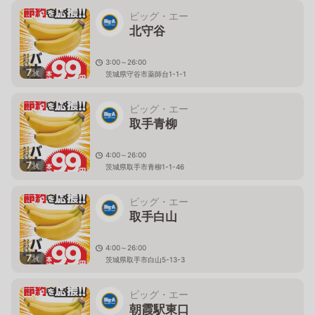
ビッグ・エー
北守谷
3:00～26:00
7
枚
茨城県守谷市薬師台1-1-1
ビッグ・エー
取手青柳
4:00～26:00
7
枚
茨城県取手市青柳1-1-46
ビッグ・エー
取手白山
4:00～26:00
7
枚
茨城県取手市白山5-13-3
ビッグ・エー
朝霞駅東口