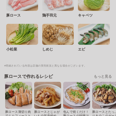
豚ロース
鶏手羽元
キャベツ
小松菜
しめじ
エビ
※明細されている内容は店舗の実売状況と異なる場合がございます。
豚ロースで作れるレシピ
もっと見る
豚ロース薄切り肉
豚ロースとじゃが
包んで焼くだけ！
豚ロースとたっ
でミルフィーユと
いもの甘辛炒め
豚ロースの味噌マ
りきのこのガー