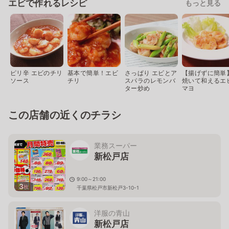
エビで作れるレシピ
もっと見る
ピリ辛 エビのチリ
基本で簡単！エビ
さっぱり エビとア
【揚げずに簡単
ソース
チリ
スパラのレモンバ
焼いて和えるエ
ター炒め
マヨ
この店舗の近くのチラシ
業務スーパー
新松戸店
9:00～21:00
3
枚
千葉県松戸市新松戸3-10-1
洋服の青山
新松戸店