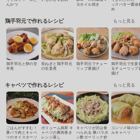
んかつ
ヨホイル焼き
ックバター醤油
め
鶏手羽元で作れるレシピ
もっと見る
鶏手羽元と卵の甘
長ねぎと鶏手羽元
鶏手羽元でチュー
鶏手羽元で生姜
辛煮
の生姜煮
リップ唐揚げ
るチューリップ
揚げ
キャベツで作れるレシピ
もっと見る
ごはんがすすむ！
ボリューム抜群 キ
キャベツが沢山食
コンソメ味のロ
豚バラ肉とキャベ
ャベツの豚肉巻き
べられる 豚バラポ
ルキャベツ
ツのオイスターソ
レンジ蒸し
ン酢ガーリック炒