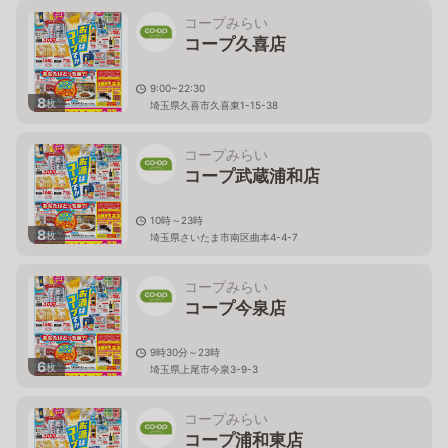
コープみらい
コープ久喜店
9:00~22:30
8
枚
埼玉県久喜市久喜東1-15-38
コープみらい
コープ武蔵浦和店
10時～23時
8
枚
埼玉県さいたま市南区曲本4-4-7
コープみらい
コープ今泉店
9時30分～23時
6
枚
埼玉県上尾市今泉3-9-3
コープみらい
コープ浦和東店