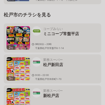
松戸市のチラシを見る
コープみらい
ミニコープ常盤平店
9時30分～20時
2
枚
千葉県松戸市常盤平6-1-14
業務スーパー
松戸新田店
9:00～22:00
3
枚
千葉県松戸市仲井町1-70
業務スーパー
新松戸店