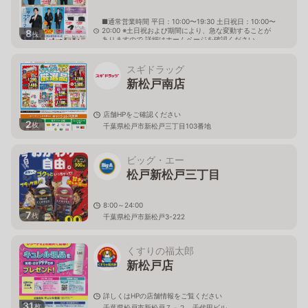
■通常営業時間 平日：10:00〜19:30 土日祝日：10:00〜
20:00 ※土日祝および期間により、急な変動することが
8
枚
ありますので 詳細はホームページを確認ください
千葉県松戸市新松戸四丁目149番地
スギドラッグ
新松戸南店
店舗HPをご確認ください
2
枚
千葉県松戸市新松戸三丁目103番地
ビッグ・エー
松戸新松戸三丁目
8:00～24:00
7
枚
千葉県松戸市新松戸3-222
くすりの福太郎
新松戸店
詳しくはHPの店舗情報をご覧ください
31
枚
千葉県松戸市新松戸７－２ 千代田ビル