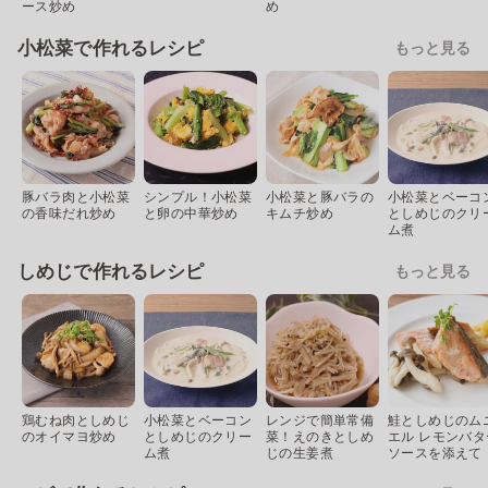
ース炒め
め
小松菜で作れるレシピ
もっと見る
豚バラ肉と小松菜
シンプル！小松菜
小松菜と豚バラの
小松菜とベーコ
の香味だれ炒め
と卵の中華炒め
キムチ炒め
としめじのクリ
ム煮
しめじで作れるレシピ
もっと見る
鶏むね肉としめじ
小松菜とベーコン
レンジで簡単常備
鮭としめじのム
のオイマヨ炒め
としめじのクリー
菜！えのきとしめ
エル レモンバタ
ム煮
じの生姜煮
ソースを添えて