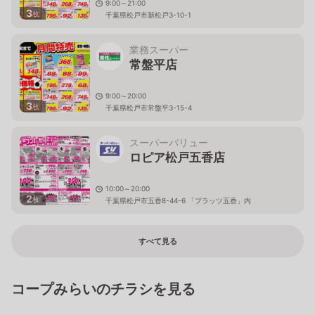
9:00～21:00
3
枚
千葉県松戸市新松戸3-10-1
業務スーパー
常盤平店
9:00～20:00
3
枚
千葉県松戸市常盤平3-15-4
スーパーバリュー
ロピア松戸五香店
10:00～20:00
2
枚
千葉県松戸市五香8-44-6 「プラッツ五香」内
すべて見る
コープみらいのチラシを見る