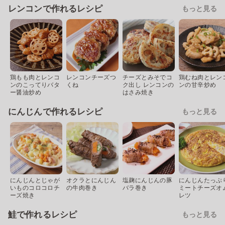
レンコンで作れるレシピ
もっと見る
鶏もも肉とレンコ
レンコンチーズつ
チーズとみそでコ
鶏むね肉とレン
ンのこってりバタ
くね
ク出し レンコンの
ンの甘辛炒め
ー醤油炒め
はさみ焼き
にんじんで作れるレシピ
もっと見る
にんじんとじゃが
オクラとにんじん
塩麹にんじんの豚
にんじんたっぷ
いものコロコロチ
の牛肉巻き
バラ巻き
ミートチーズオ
ーズ焼き
レツ
鮭で作れるレシピ
もっと見る