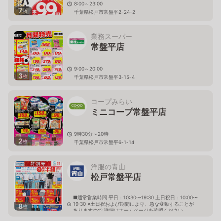
8:00～23:00
7
枚
千葉県松戸市常盤平2-24-2
業務スーパー
常盤平店
9:00～20:00
3
枚
千葉県松戸市常盤平3-15-4
コープみらい
ミニコープ常盤平店
9時30分～20時
2
枚
千葉県松戸市常盤平6-1-14
洋服の青山
松戸常盤平店
■通常営業時間 平日：10:30〜19:30 土日祝日：10:00〜
19:30 ※土日祝および期間により、急な変動することが
8
枚
ありますので 詳細はホームページを確認ください
千葉県松戸市牧の原435番30