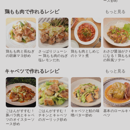
ース炒め
鶏もも肉で作れるレシピ
もっと見る
鶏もも肉と長ねぎ
さっぱりジューシ
鶏もも肉としめじ
わさび醤油がク
の胡麻マヨ炒め
ー 鶏もも肉のねぎ
のトマト煮
になる！鶏もも
塩レモンだれ
の和風ソテー
キャベツで作れるレシピ
もっと見る
ごはんがすすむ！
ごはんがすすむ！
キャベツと鮭の味
基本のロールキ
豚バラ肉とキャベ
チキンとキャベツ
噌バター炒め
ベツ
ツのオイスターソ
のガーリック炒め
ース炒め