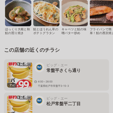
ほっくり大根と秋
鮭とほうれん草の
キャベツと鮭の味
フライパンで簡
鮭の照り焼き
ポテトグラタン
噌バター炒め
単！鮭の西京焼
この店舗の近くのチラシ
ビッグ・エー
常盤平さくら通り
4:00～26:00
7
枚
千葉県松戸市常盤平3-15-3
ビッグ・エー
松戸常盤平二丁目