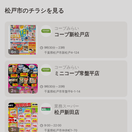
松戸市のチラシを見る
コープみらい
コープ新松戸店
9時30分～23時
6
枚
千葉県松戸市新松戸4-124
コープみらい
ミニコープ常盤平店
9時30分～20時
2
枚
千葉県松戸市常盤平6-1-14
業務スーパー
松戸新田店
9:00～22:00
3
枚
千葉県松戸市仲井町1-70