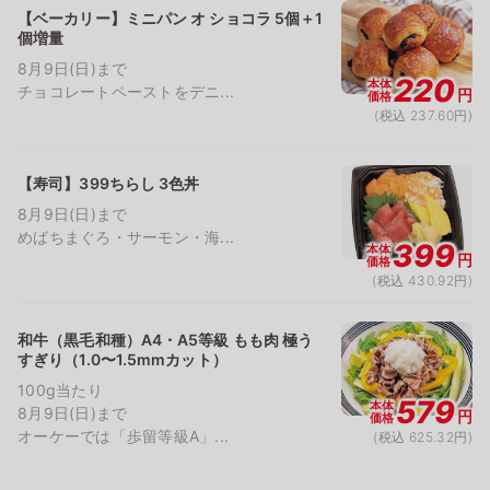
【ベーカリー】ミニパン オ ショコラ 5個＋1
個増量
8月9日(日)まで
220
本体
チョコレートペーストをデニ...
円
価格
(税込 237.60円)
【寿司】399ちらし 3色丼
8月9日(日)まで
めばちまぐろ・サーモン・海...
399
本体
円
価格
(税込 430.92円)
和牛（黒毛和種）A4・A5等級 もも肉 極う
すぎり（1.0〜1.5mmカット）
100g当たり
579
本体
8月9日(日)まで
円
価格
オーケーでは「歩留等級A」...
(税込 625.32円)