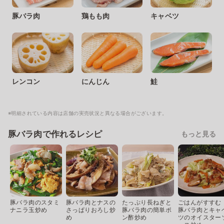
豚バラ肉
鶏もも肉
キャベツ
レンコン
にんじん
鮭
※明細されている内容は店舗の実売状況と異なる場合がございます。
豚バラ肉で作れるレシピ
もっと見る
豚バラ肉のスタミ
豚バラ肉とナスの
たっぷり長ねぎと
ごはんがすすむ
ナニラ玉炒め
さっぱりおろし炒
豚バラ肉の簡単ポ
豚バラ肉とキャ
め
ン酢炒め
ツのオイスター