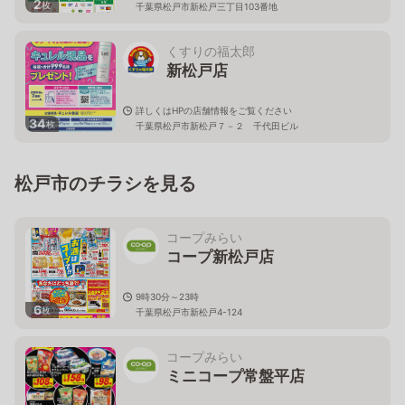
2
枚
千葉県松戸市新松戸三丁目103番地
くすりの福太郎
新松戸店
詳しくはHPの店舗情報をご覧ください
34
枚
千葉県松戸市新松戸７－２ 千代田ビル
松戸市のチラシを見る
コープみらい
コープ新松戸店
9時30分～23時
6
枚
千葉県松戸市新松戸4-124
コープみらい
ミニコープ常盤平店