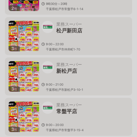
9時30分～20時
2
枚
千葉県松戸市常盤平6-1-14
業務スーパー
松戸新田店
9:00～22:00
3
枚
千葉県松戸市仲井町1-70
業務スーパー
新松戸店
9:00～21:00
3
枚
千葉県松戸市新松戸3-10-1
業務スーパー
常盤平店
9:00～20:00
3
枚
千葉県松戸市常盤平3-15-4