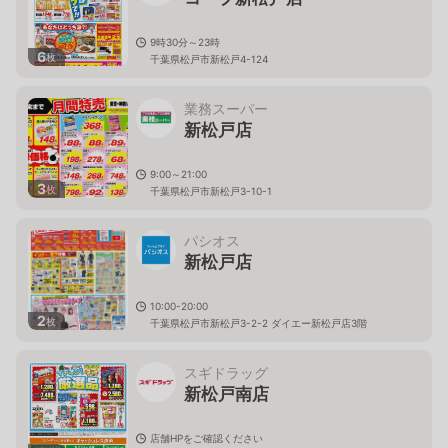
9時30分～23時
6
枚
千葉県松戸市新松戸4-124
業務スーパー
新松戸店
9:00～21:00
3
枚
千葉県松戸市新松戸3-10-1
パシオス
新松戸店
10:00-20:00
2
枚
千葉県松戸市新松戸3-2-2 ダイエー新松戸店3階
スギドラッグ
新松戸南店
店舗HPをご確認ください