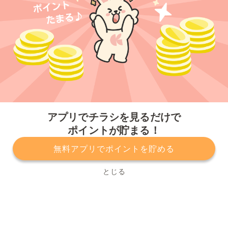
今すぐアプリをダウンロードする
アプリでチラシを見るだけで
ポイントが貯まる！
無料アプリでポイントを貯める
プライバシーポリシー
利用規約
運営会社
サービスに関してのお問い合わせ
チラシ掲載をお考えの方
とじる
Copyright© Kurashiru, Inc. All Rights Reserved.