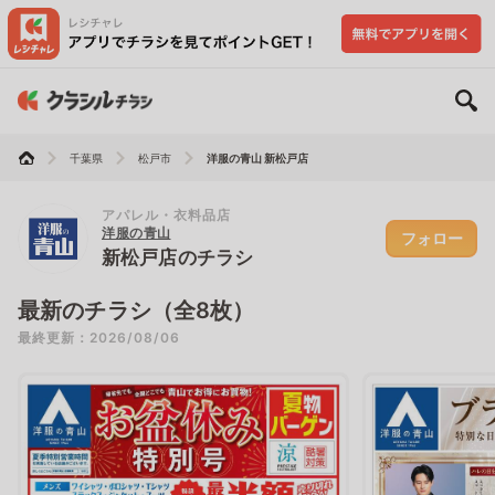
千葉県
松戸市
洋服の青山 新松戸店
アパレル・衣料品店
洋服の青山
フォロー
新松戸店のチラシ
最新のチラシ（全8枚）
最終更新：2026/08/06