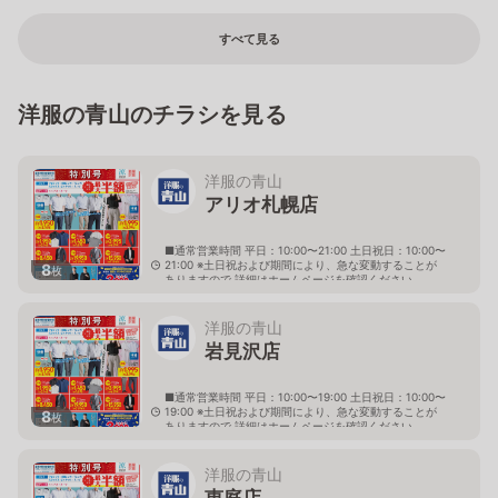
すべて見る
洋服の青山のチラシを見る
洋服の青山
アリオ札幌店
■通常営業時間 平日：10:00〜21:00 土日祝日：10:00〜
21:00 ※土日祝および期間により、急な変動することが
8
枚
ありますので 詳細はホームページを確認ください
北海道札幌市東区北七条東九丁目2番20号 アリオ札幌
３階
洋服の青山
岩見沢店
■通常営業時間 平日：10:00〜19:00 土日祝日：10:00〜
19:00 ※土日祝および期間により、急な変動することが
8
枚
ありますので 詳細はホームページを確認ください
北海道岩見沢市大和二条八丁目6番地
洋服の青山
恵庭店