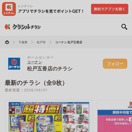
千葉県
松戸市
コーナン 松戸五香店
ホームセンター
コーナン
フォロー
松戸五香店のチラシ
最新のチラシ（全9枚）
最終更新：2026/08/01