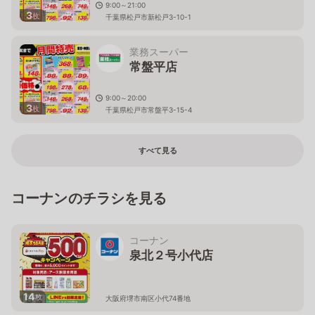
9:00～21:00
3
枚
千葉県松戸市新松戸3-10-1
業務スーパー
常盤平店
9:00～20:00
3
枚
千葉県松戸市常盤平3-15-4
すべて見る
コーナンのチラシを見る
コーナン
泉北２号小代店
14
枚
大阪府堺市南区小代74番地