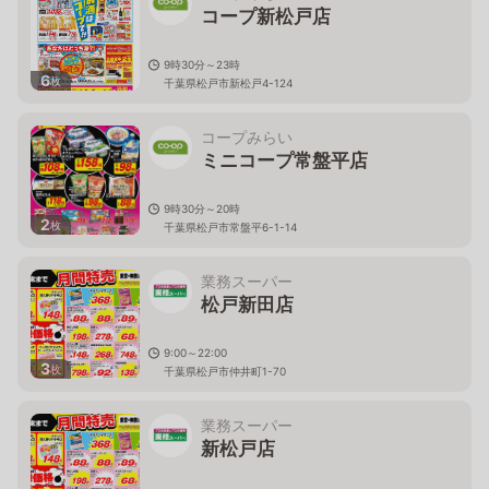
コープ新松戸店
9時30分～23時
6
枚
千葉県松戸市新松戸4-124
コープみらい
ミニコープ常盤平店
9時30分～20時
2
枚
千葉県松戸市常盤平6-1-14
業務スーパー
松戸新田店
9:00～22:00
3
枚
千葉県松戸市仲井町1-70
業務スーパー
新松戸店