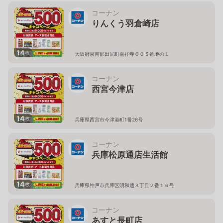
コーナン
りんくう羽倉崎店
14
枚
大阪府泉南郡田尻町嘉祥寺６０５番地の１
コーナン
西宮今津店
14
枚
兵庫県西宮市今津港町1番26号
コーナン
兵庫松原通店生活館
14
枚
兵庫県神戸市兵庫区明和通３丁目２番１６号
コーナン
あすと長町店