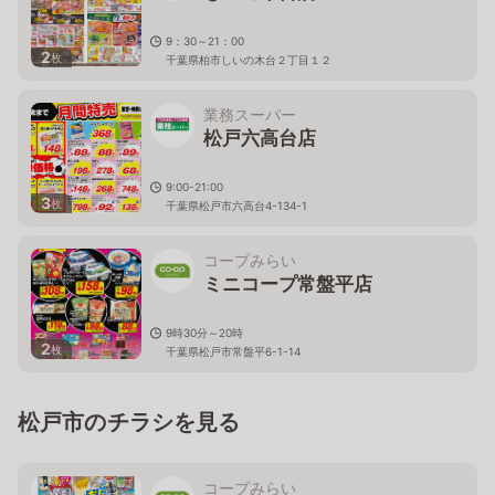
9：30～21：00
2
枚
千葉県柏市しいの木台２丁目１２
業務スーパー
松戸六高台店
9:00-21:00
3
枚
千葉県松戸市六高台4-134-1
コープみらい
ミニコープ常盤平店
9時30分～20時
2
枚
千葉県松戸市常盤平6-1-14
松戸市のチラシを見る
コープみらい