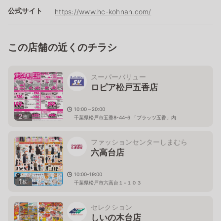
公式サイト
https://www.hc-kohnan.com/
この店舗の近くのチラシ
スーパーバリュー
ロピア松戸五香店
10:00～20:00
2
枚
千葉県松戸市五香8-44-6 「プラッツ五香」内
ファッションセンターしまむら
六高台店
10:00-19:00
1
枚
千葉県松戸市六高台１−１０３
セレクション
しいの木台店