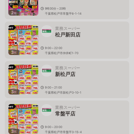
9時30分～20時
2
枚
千葉県松戸市常盤平6-1-14
業務スーパー
松戸新田店
9:00～22:00
3
枚
千葉県松戸市仲井町1-70
業務スーパー
新松戸店
9:00～21:00
3
枚
千葉県松戸市新松戸3-10-1
業務スーパー
常盤平店
9:00～20:00
3
枚
千葉県松戸市常盤平3-15-4