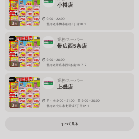
小樽店
9:00～22:00
3
枚
北海道小樽市稲穂5丁目10-1
業務スーパー
帯広西5条店
9:00～20:00
3
枚
北海道帯広市西5条南18-7-7
業務スーパー
上磯店
月～土:9:00～21:00 日:9:00～20:00
3
枚
北海道北斗市七重浜7丁目12-1
すべて見る