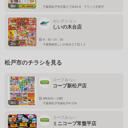
9
枚
千葉県松戸市五香八丁目44-6 プラッツ五香1F
セレクション
しいの木台店
9：30～21：00
2
枚
千葉県柏市しいの木台２丁目１２
松戸市のチラシを見る
コープみらい
コープ新松戸店
9時30分～23時
6
枚
千葉県松戸市新松戸4-124
コープみらい
ミニコープ常盤平店