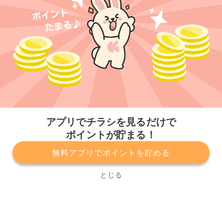
今すぐアプリをダウンロードする
アプリでチラシを見るだけで
ポイントが貯まる！
無料アプリでポイントを貯める
プライバシーポリシー
利用規約
運営会社
サービスに関してのお問い合わせ
チラシ掲載をお考えの方
とじる
Copyright© Kurashiru, Inc. All Rights Reserved.