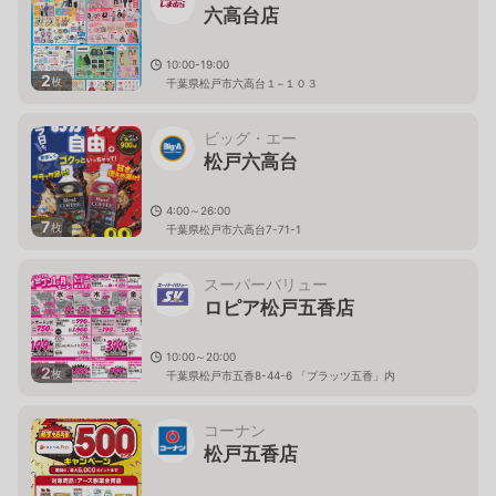
六高台店
10:00-19:00
2
枚
千葉県松戸市六高台１−１０３
ビッグ・エー
松戸六高台
4:00～26:00
7
枚
千葉県松戸市六高台7-71-1
スーパーバリュー
ロピア松戸五香店
10:00～20:00
2
枚
千葉県松戸市五香8-44-6 「プラッツ五香」内
コーナン
松戸五香店