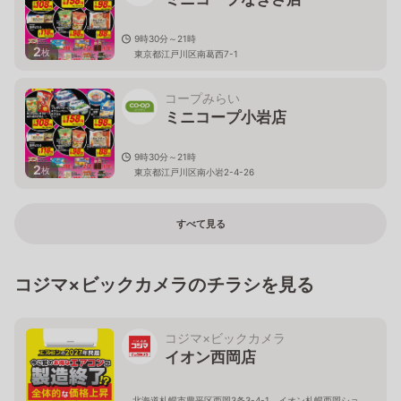
9時30分～21時
2
枚
東京都江戸川区南葛西7-1
コープみらい
ミニコープ小岩店
9時30分～21時
2
枚
東京都江戸川区南小岩2-4-26
すべて見る
コジマ×ビックカメラのチラシを見る
コジマ×ビックカメラ
イオン西岡店
北海道札幌市豊平区西岡3条3-4-1 イオン札幌西岡ショ