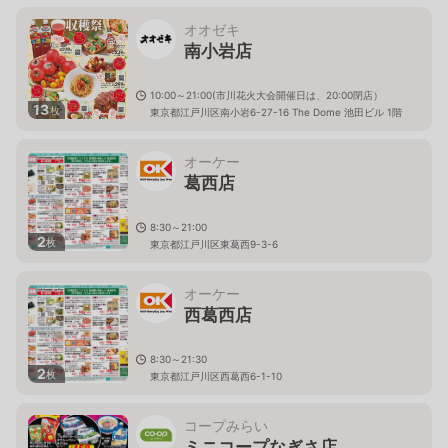
オオゼキ
南小岩店
10:00～21:00(市川花火大会開催日は、20:00閉店）
13
枚
東京都江戸川区南小岩6-27-16 The Dome 池田ビル 1階
オーケー
葛西店
8:30～21:00
2
枚
東京都江戸川区東葛西9-3-6
オーケー
西葛西店
8:30～21:30
2
枚
東京都江戸川区西葛西6-1-10
コープみらい
ミニコープなぎさ店