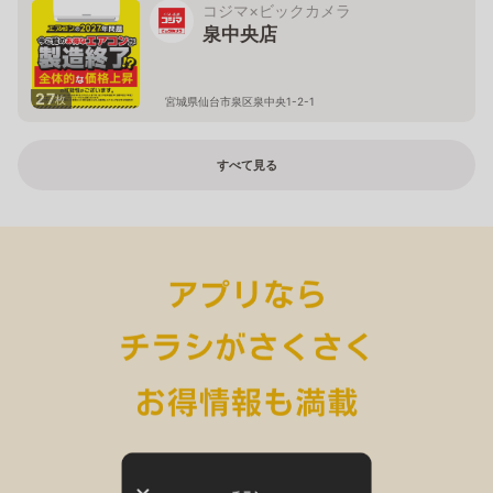
コジマ×ビックカメラ
泉中央店
27
枚
宮城県仙台市泉区泉中央1-2-1
すべて見る