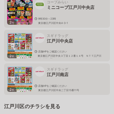
コープみらい
ミニコープ江戸川中央店
9時30分～23時
2
枚
東京都江戸川区中央4-3-1
スギドラッグ
江戸川中央店
店舗HPをご確認ください
2
東京都江戸川区中央３丁目１２番１４号 ＮＴＴ江戸川
枚
ビル本館１階
スギドラッグ
江戸川南店
店舗HPをご確認ください
2
枚
東京都江戸川区中央二丁目15番11号
江戸川区のチラシを見る