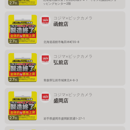
27
枚
ッピングセンター2階
コジマ×ビックカメラ
函館店
27
枚
北海道函館市亀田本町55-8
コジマ×ビックカメラ
弘前店
27
枚
青森県弘前市城東北4-6-3
コジマ×ビックカメラ
盛岡店
27
枚
岩手県盛岡市盛岡駅西通1-27-1