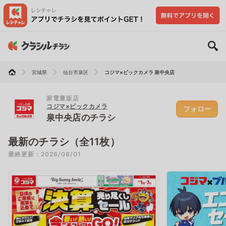
宮城県
仙台市泉区
コジマ×ビックカメラ 泉中央店
家電量販店
コジマ×ビックカメラ
フォロー
泉中央店のチラシ
最新のチラシ（全11枚）
最終更新：2026/08/01