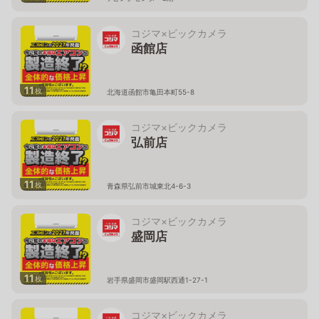
コジマ×ビックカメラ
函館店
11
枚
北海道函館市亀田本町55-8
コジマ×ビックカメラ
弘前店
11
枚
青森県弘前市城東北4-6-3
コジマ×ビックカメラ
盛岡店
11
枚
岩手県盛岡市盛岡駅西通1-27-1
コジマ×ビックカメラ