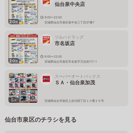
仙台泉中央店
9:00〜22:00
20
枚
宮城県仙台市泉区泉中央三丁目37番7
ツルハドラッグ
市名坂店
9:00〜22:00
20
枚
宮城県仙台市泉区市名坂字万吉前117-1
スーパーオートバックス
ＳＡ・仙台泉加茂
5
枚
宮城県仙台市泉区上谷刈四丁目１０番２６号
仙台市泉区のチラシを見る