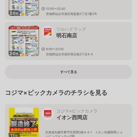
10:00〜22:00
20
枚
宮城県仙台市泉区将監殿2丁目1番2号
ツルハドラッグ
明石南店
9:00〜22:00
20
枚
宮城県仙台市泉区明石南3丁目4-4
すべて見る
コジマ×ビックカメラのチラシを見る
コジマ×ビックカメラ
イオン西岡店
北海道札幌市豊平区西岡3条3-4-1 イオン札幌西岡ショ
11
枚
ッピングセンター2階