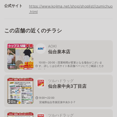
公式サイト
https://www.kojima.net/shop/shoplist/izumichuo
.html
この店舗の近くのチラシ
AOKI
仙台泉本店
10:00～20:00（営業時間が変更となる場合がございま
す。詳しくは公式サイト各店舗ページにてご確認くださ
8
枚
い。）
宮城県仙台市泉区泉中央3-1-5
ツルハドラッグ
仙台泉中央3丁目店
9:00〜22:00
20
枚
宮城県仙台市泉区泉中央3-2-7
ツルハドラッグ