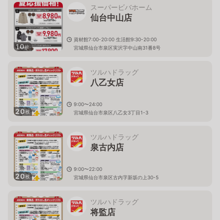
スーパービバホーム
仙台中山店
資材館7:00-20:00 生活館9:30-20:00
10
枚
宮城県仙台市泉区実沢字中山南31番8号
ツルハドラッグ
八乙女店
9:00〜24:00
20
枚
宮城県仙台市泉区八乙女3丁目1-3
ツルハドラッグ
泉古内店
9:00〜22:00
20
枚
宮城県仙台市泉区古内字新坂の上30-5
ツルハドラッグ
将監店