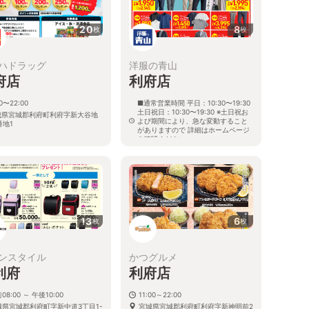
20
8
枚
枚
ハドラッグ
洋服の青山
府店
利府店
00〜22:00
■通常営業時間 平日：10:30〜19:30
土日祝日：10:30〜19:30 ※土日祝お
城県宮城郡利府町利府字新大谷地
よび期間により、急な変動すること
番地1
がありますので 詳細はホームページ
を確認ください
宮城県宮城郡利府町利府字新大谷地
55番地1
13
6
枚
枚
ンスタイル
かつグルメ
利府
利府店
08:00 ～ 午後10:00
11:00～22:00
城県宮城郡利府町字新中道3丁目1-
宮城県宮城郡利府町利府字新神明前2