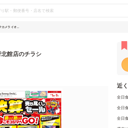
カメラ イオ...
府北館店のチラシ
近
全日
全日
全日