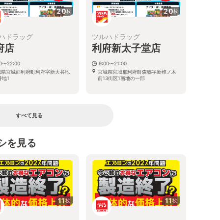
20
20
枚
枚
ハドラッグ
ツルハドラッグ
府店
利府新太子堂店
00〜22:00
9:00〜21:00
城県宮城郡利府町利府字新大谷地
宮城県宮城郡利府町森郷字新椎ノ木
番地1
前13街区1画地の一部
すべて見る
シを見る
11
11
枚
枚