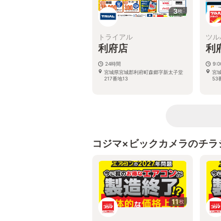
3
枚
トライアル
ツル
利府店
利
24時間
9:
宮城県宮城郡利府町森郷字新太子堂
宮
217番地13
53
コジマ×ビックカメラのチラ
11
枚