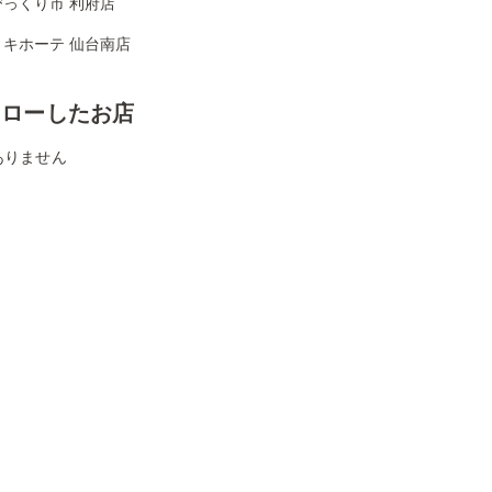
びっくり市 利府店
・キホーテ 仙台南店
ォローしたお店
ありません