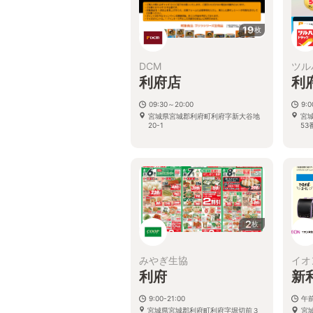
19
枚
DCM
ツル
利府店
利
09:30～20:00
9:
宮城県宮城郡利府町利府字新大谷地
宮
20-1
53
2
枚
みやぎ生協
イオ
利府
新
9:00-21:00
午前
宮城県宮城郡利府町利府字堀切前３
宮