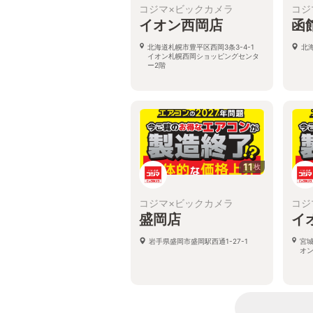
コジマ×ビックカメラ
コジ
イオン西岡店
函
北海道札幌市豊平区西岡3条3-4-1
北
イオン札幌西岡ショッピングセンタ
ー2階
11
枚
コジマ×ビックカメラ
コジ
盛岡店
イ
岩手県盛岡市盛岡駅西通1-27-1
宮城
オ