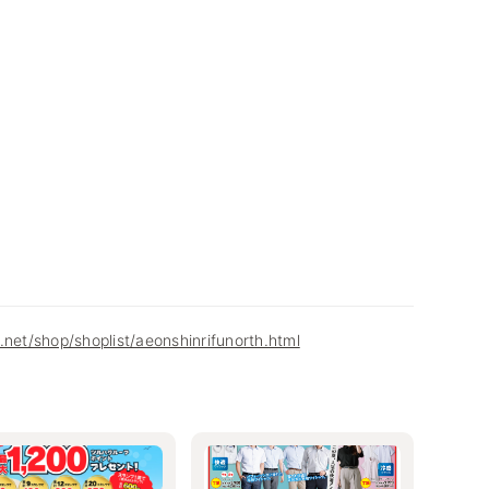
.net/shop/shoplist/aeonshinrifunorth.html