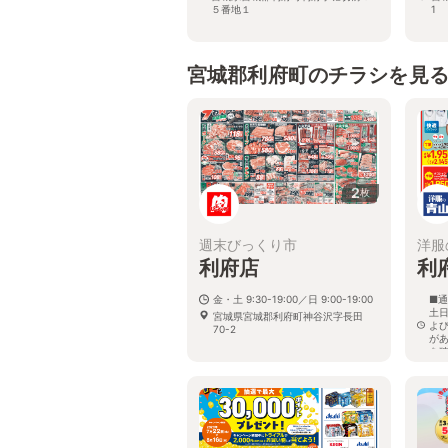
５番地１
1
宮城郡利府町のチラシを見
2
枚
週末びっくり市
洋服
利府店
利
金・土 9:30-19:00／日 9:00-19:00
■通
土日
宮城県宮城郡利府町神谷沢字長田
よ
70-2
が
を
宮
55