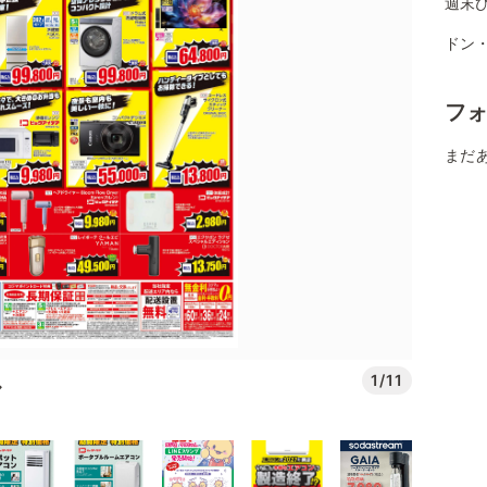
週末
ドン
フ
まだ
1/11
ル