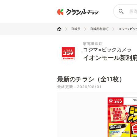
宮城県
宮城郡利府町
コジマ×ビック
家電量販店
コジマ×ビックカメラ
イオンモール新利
最新のチラシ（全11枚）
最終更新：2026/08/01