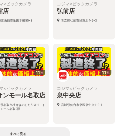
マ×ビックカメラ
コジマ×ビックカメラ
館店
弘前店
海道函館市亀田本町55-8
青森県弘前市城東北4-6-3
11
11
枚
枚
マ×ビックカメラ
コジマ×ビックカメラ
オンモール名取店
泉中央店
県名取市杜せきのした5-3-1 イ
宮城県仙台市泉区泉中央1-2-1
ンモール名取2階
すべて見る