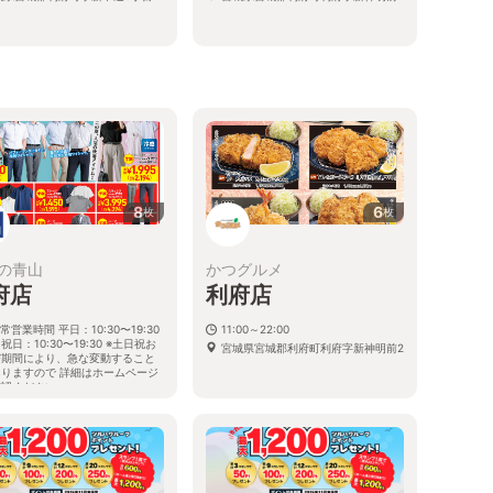
る
8
6
枚
枚
の青山
かつグルメ
府店
利府店
常営業時間 平日：10:30〜19:30
11:00～22:00
祝日：10:30〜19:30 ※土日祝お
宮城県宮城郡利府町利府字新神明前2
び期間により、急な変動すること
ありますので 詳細はホームページ
確認ください
城県宮城郡利府町利府字新大谷地
番地1