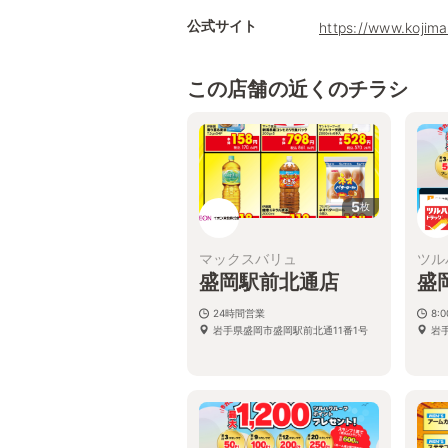
公式サイト
https://www.kojima
この店舗の近くのチラシ
5
枚
マックスバリュ
ツル
盛岡駅前北通店
盛
24時間営業
8:
岩手県盛岡市盛岡駅前北通11番1号
岩