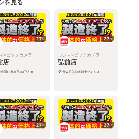
シを見る
27
27
枚
枚
マ×ビックカメラ
コジマ×ビックカメラ
館店
弘前店
海道函館市亀田本町55-8
青森県弘前市城東北4-6-3
27
27
枚
枚