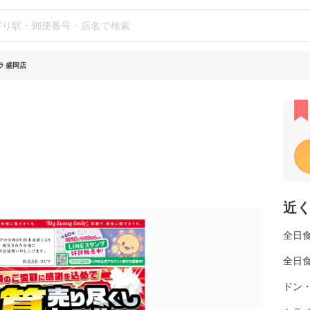
ラ 盛岡店
近
全日
全日
ドン