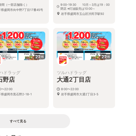
4時間（一部店舗除く）
9:00-19:30 10月～3月は19：00
閉店 ※灯油販売は10:00～
手県盛岡市向中野7丁目17番45号
岩手県盛岡市玉山区渋民字駅92
22
22
枚
枚
ハドラッグ
ツルハドラッグ
石野店
大通2丁目店
00〜22:00
8:00〜22:00
県盛岡市黒石野2-18-1
岩手県盛岡市大通2丁目3-5
すべて見る