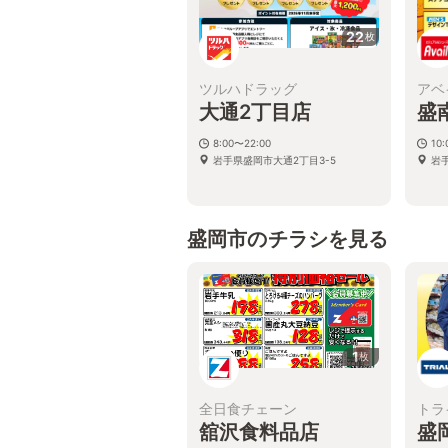
22
枚
ツルハドラッグ
アベ
大通2丁目店
盛
8:00〜22:00
10:
岩手県盛岡市大通2丁目3-5
岩
盛岡市のチラシを見る
1
枚
全日食チェーン
トラ
舘沢食料品店
盛