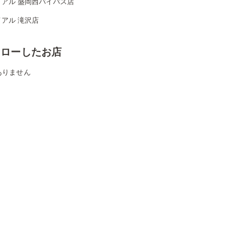
イアル 盛岡西バイパス店
アル 滝沢店
ォローしたお店
ありません