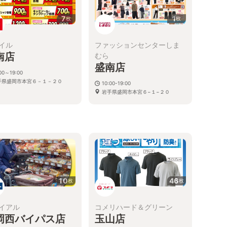
7
1
枚
枚
イル
ファッションセンターしま
南店
むら
盛南店
00～19:00
手県盛岡市本宮６－１－２０
10:00-19:00
岩手県盛岡市本宮６−１−２０
10
46
枚
枚
イアル
コメリハード＆グリーン
岡西バイパス店
玉山店