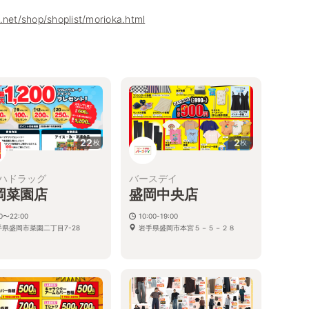
.net/shop/shoplist/morioka.html
22
2
枚
枚
ハドラッグ
バースデイ
岡菜園店
盛岡中央店
00〜22:00
10:00-19:00
手県盛岡市菜園二丁目7-28
岩手県盛岡市本宮５－５－２８