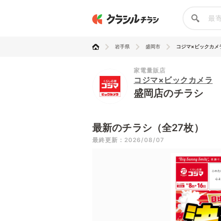
岩手県
盛岡市
コジマ×ビックカメ
家電量販店
コジマ×ビックカメラ
盛岡店のチラシ
最新のチラシ（全27枚）
最終更新：2026/08/07