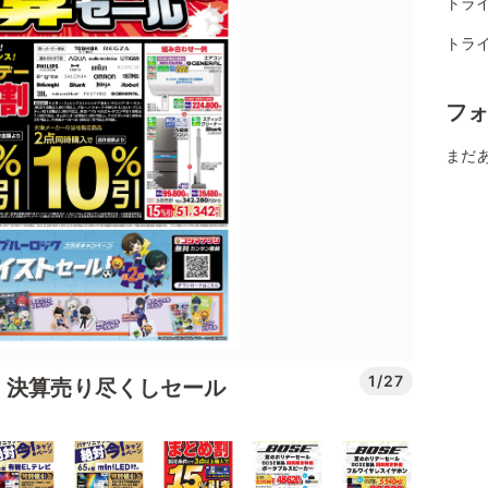
トラ
トライ
フ
まだ
1/27
 決算売り尽くしセール