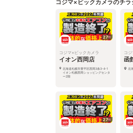
コジマ×ビックカメラのチラ
27
枚
コジマ×ビックカメラ
コジ
イオン西岡店
函
北海道札幌市豊平区西岡3条3-4-1
北
イオン札幌西岡ショッピングセンタ
ー2階
27
枚