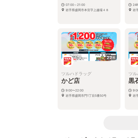
07:00～21:00
2
岩手県盛岡市本宮字上越場４８
岩
22
枚
ツルハドラッグ
ツル
かど店
黒
9:00〜22:00
9:
岩手県盛岡市門1丁目5番50号
岩手