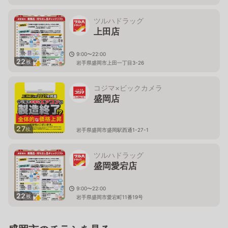
ツルハドラッグ
上田店
9:00〜22:00
22
枚
岩手県盛岡市上田一丁目3-26
コジマ×ビックカメラ
盛岡店
27
枚
岩手県盛岡市盛岡駅西通1-27-1
ツルハドラッグ
盛岡愛宕店
9:00〜22:00
22
枚
岩手県盛岡市愛宕町11番19号