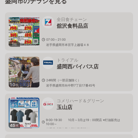
盛岡市のチラシを見る
全日食チェーン
舘沢食料品店
07:00～21:00
1
枚
岩手県盛岡市本宮字上越場４８
トライアル
盛岡西バイパス店
24時間（一部店舗除く）
10
枚
岩手県盛岡市向中野7丁目17番45号
コメリハード＆グリーン
玉山店
9:00-19:30 10月～3月は19：00閉店 ※灯油販売は
10:00～
45
枚
岩手県盛岡市玉山区渋民字駅92