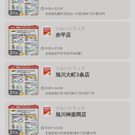
9:00〜22:00
21
枚
北海道札幌市北区あいの里2条6丁目1番28号
ツルハドラッグ
赤平店
9:00〜21:00
21
枚
北海道赤平市字赤平540番1
ツルハドラッグ
旭川大町3条店
9:00〜24:00
21
枚
北海道旭川市大町3条5丁目2397-18
ツルハドラッグ
旭川神楽岡店
9:00〜23:00
21
枚
北海道旭川市神楽岡5条6丁目4番20号