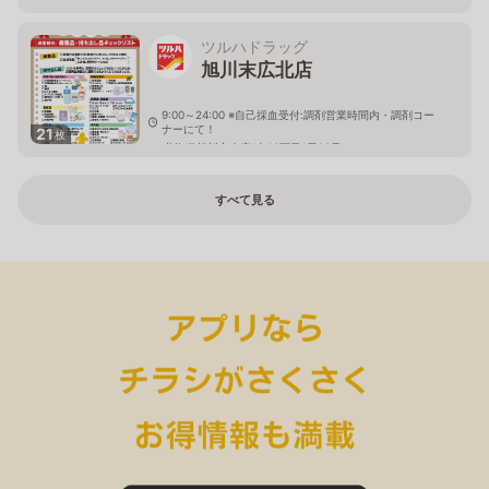
ツルハドラッグ
旭川末広北店
9:00～24:00 ※自己採血受付:調剤営業時間内・調剤コー
ナーにて！
21
枚
北海道旭川市末広1条10丁目1番20号
すべて見る