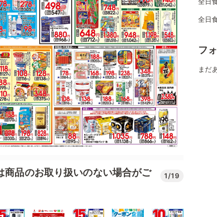
全日
全日
フ
まだ
では商品のお取り扱いのない場合がご
1/19