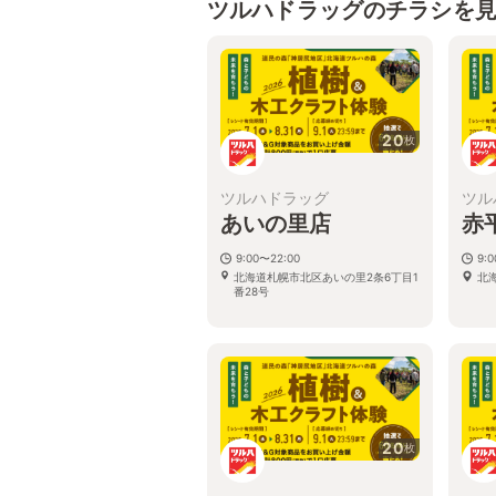
ツルハドラッグのチラシを
20
枚
ツルハドラッグ
ツル
あいの里店
赤
9:00〜22:00
9:
北海道札幌市北区あいの里2条6丁目1
北
番28号
20
枚