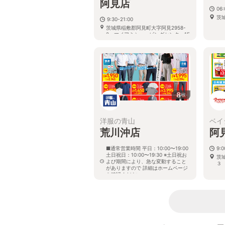
阿見店
06:
茨
9:30-21:00
茨城県稲敷郡阿見町大字阿見2958-
2 マイアミショッピングセンター1F
8
枚
洋服の青山
ベイ
荒川沖店
阿
■通常営業時間 平日：10:00〜19:00
9:
土日祝日：10:00〜19:30 ※土日祝お
茨
よび期間により、急な変動すること
３
がありますので 詳細はホームページ
を確認ください
茨城県稲敷郡阿見町住吉二丁目18番
地3