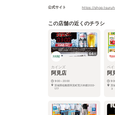
公式サイト
https://shop.tsuru
この店舗の近くのチラシ
64
枚
カインズ
ベイ
阿見店
阿
9:00～20:00
9:
茨城県稲敷郡阿見町荒川本郷2033-
茨
177
３