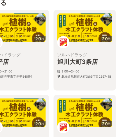
見る
20
20
枚
枚
ハドラッグ
ツルハドラッグ
平店
旭川大町3条店
00〜21:00
9:00〜24:00
海道赤平市字赤平540番1
北海道旭川市大町3条5丁目2397-18
20
20
枚
枚