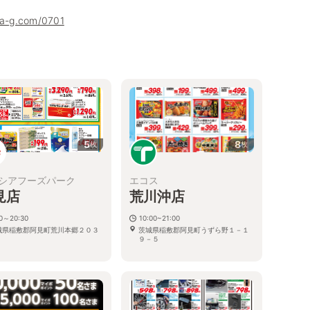
ha-g.com/0701
5
8
枚
枚
シアフーズパーク
エコス
見店
荒川沖店
00～20:30
10:00~21:00
城県稲敷郡阿見町荒川本郷２０３
茨城県稲敷郡阿見町うずら野１－１
９－５