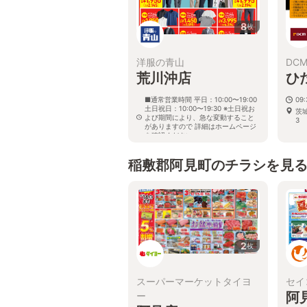
8
枚
洋服の青山
DC
荒川沖店
ひ
■通常営業時間 平日：10:00〜19:00
09
土日祝日：10:00〜19:30 ※土日祝お
茨
よび期間により、急な変動すること
3
がありますので 詳細はホームページ
を確認ください
茨城県稲敷郡阿見町住吉二丁目18番
地3
稲敷郡阿見町のチラシを見
2
枚
スーパーマーケットタイヨ
セイ
阿
ー