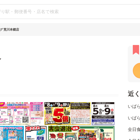
グ 荒川本郷店
シ
近
いば
いば
全日