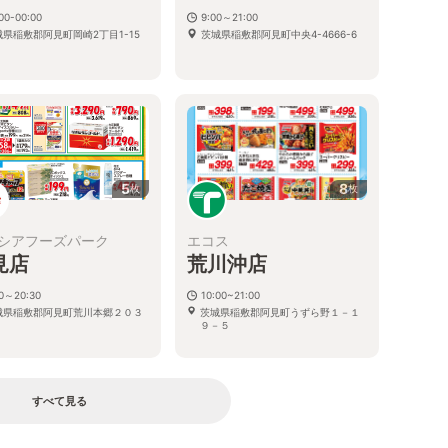
00-00:00
9:00～21:00
城県稲敷郡阿見町岡崎2丁目1-15
茨城県稲敷郡阿見町中央4-4666-6
5
8
枚
枚
シアフーズパーク
エコス
見店
荒川沖店
00～20:30
10:00~21:00
城県稲敷郡阿見町荒川本郷２０３
茨城県稲敷郡阿見町うずら野１－１
９－５
すべて見る