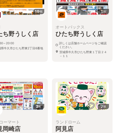
19
5
枚
枚
M
オートバックス
たち野うしく店
ひたち野うしく店
:30～20:00
詳しくは店舗ホームページをご確認
ください。
城県牛久市ひたち野東2丁目6番地
茨城県牛久市ひたち野東１丁目２４
－１１
る
2
7
枚
枚
コーマート
ランドローム
見岡崎店
阿見店