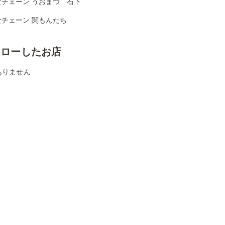
食チェーン うおまつ 石下
食チェーン 関もんたち
ォローしたお店
ありません