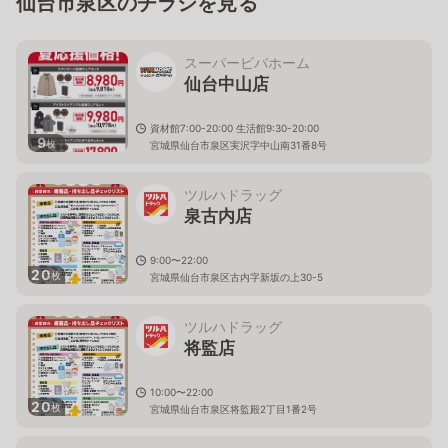
仙台市泉区のチラシを見る
スーパービバホーム
仙台中山店
資材館7:00-20:00 生活館9:30-20:00
9
枚
宮城県仙台市泉区実沢字中山南31番8号
ツルハドラッグ
泉古内店
9:00〜22:00
20
枚
宮城県仙台市泉区古内字新坂の上30-5
ツルハドラッグ
将監店
10:00〜22:00
20
枚
宮城県仙台市泉区将監殿2丁目1番2号