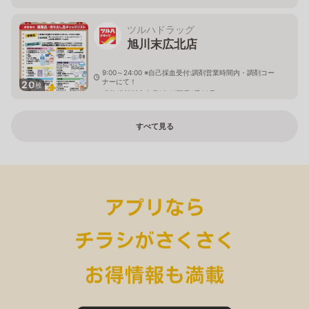
ツルハドラッグ
旭川末広北店
9:00～24:00 ※自己採血受付:調剤営業時間内・調剤コー
ナーにて！
20
枚
北海道旭川市末広1条10丁目1番20号
すべて見る