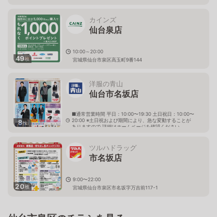
カインズ
仙台泉店
10:00～20:00
49
枚
宮城県仙台市泉区高玉町9番144
洋服の青山
仙台市名坂店
■通常営業時間 平日：10:00〜19:30 土日祝日：10:00〜
20:00 ※土日祝および期間により、急な変動することが
8
枚
ありますので 詳細はホームページを確認ください
宮城県仙台市泉区市名坂字原田167番1
ツルハドラッグ
市名坂店
9:00〜22:00
20
枚
宮城県仙台市泉区市名坂字万吉前117-1