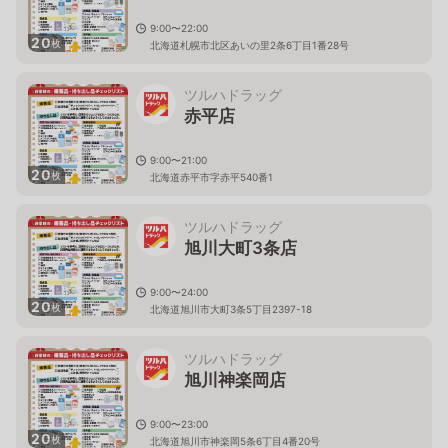
9:00〜22:00
20
枚
北海道札幌市北区あいの里2条6丁目1番28号
ツルハドラッグ
赤平店
9:00〜21:00
20
枚
北海道赤平市字赤平540番1
ツルハドラッグ
旭川大町3条店
9:00〜24:00
20
枚
北海道旭川市大町3条5丁目2397-18
ツルハドラッグ
旭川神楽岡店
9:00〜23:00
20
枚
北海道旭川市神楽岡5条6丁目4番20号