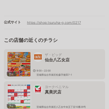
公式サイト
https://shop.tsuruha-g.com/0217
この店舗の近くのチラシ
ザ・ビッグ
仙台八乙女店
9:00～22:00
2
枚
宮城県仙台市泉区松森字後田7-1
ヨークベニマル
真美沢店
7
枚
宮城県仙台市泉区八乙女中央五丁目10番29号