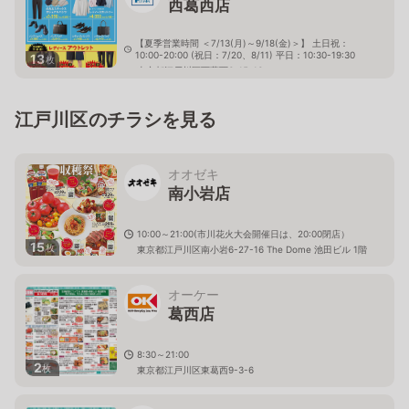
西葛西店
【夏季営業時間 ＜7/13(月)～9/18(金)＞】 土日祝：
10:00-20:00 (祝日：7/20、8/11) 平日：10:30-19:30
13
枚
東京都江戸川区西葛西6-15-16
江戸川区のチラシを見る
オオゼキ
南小岩店
10:00～21:00(市川花火大会開催日は、20:00閉店）
15
枚
東京都江戸川区南小岩6-27-16 The Dome 池田ビル 1階
オーケー
葛西店
8:30～21:00
2
枚
東京都江戸川区東葛西9-3-6