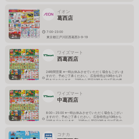
イオン
葛西店
7:00-23:00
2
枚
東京都江戸川区西葛西3-9-19
ワイズマート
西葛西店
24時間営業 ※一時お休みさせていただく場合もございま
すので、予めご了承ください。 広告特売は10時から21
2
枚
時までとなります。 21時から翌日10時までは広告の価
格と異なる場合がございます。
東京都江戸川区西葛西3-16-15
ワイズマート
中葛西店
8:00～25:00 ※一時お休みさせていただく場合もござい
ますので、予めご了承ください。 広告特売は10時から
2
枚
21時までとなります。 21時から翌日10時までは広告の
価格と異なる場合がございます。
東京都江戸川区中葛西4-3-3
コナカ