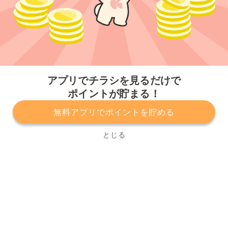
今すぐアプリをダウンロードする
アプリでチラシを見るだけで
ポイントが貯まる！
無料アプリでポイントを貯める
プライバシーポリシー
利用規約
運営会社
サービスに関してのお問い合わせ
チラシ掲載をお考えの方
とじる
Copyright© Kurashiru, Inc. All Rights Reserved.