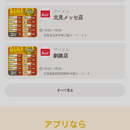
アベイル
北見メッセ店
10:00～19:00
2
枚
北海道北見市東三輪４－７－１２
アベイル
釧路店
10:00～19:00
2
枚
北海道釧路郡釧路町木場１－３－５
すべて見る