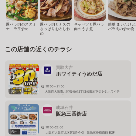
豚バラ肉のスタミ
豚バラ肉とナスの
キャベツと豚バラ
簡単 まいたけと
ナニラ玉炒め
さっぱりおろし炒
肉のうま煮
バラ肉の炒め物
め
この店舗の近くのチラシ
買取大吉
ホワイティうめだ店
10:00～21:00
3
大阪府大阪市北区曽根崎2丁目梅田地下街5-3 ホワイテ
枚
ィうめだ B1階
成城石井
阪急三番街店
10:00-22:00
6
枚
大阪府大阪市北区芝田1-1-3 阪急三番街南館 B2F