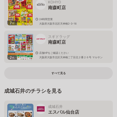
KOHYO
南森町店
24時間営業
7
枚
大阪府大阪市北区天神橋2-3-16
スギドラッグ
南森町店
店舗HPをご確認ください
2
大阪府大阪市北区天神橋二丁目北２番２６号 マルサン
枚
ビル
すべて見る
成城石井のチラシを見る
成城石井
エスパル仙台店