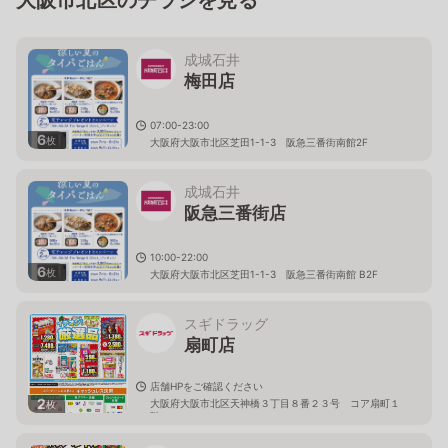
成城石井
梅田店
07:00-23:00
6
枚
大阪府大阪市北区芝田1-1-3 阪急三番街南館2F
成城石井
阪急三番街店
10:00-22:00
6
枚
大阪府大阪市北区芝田1-1-3 阪急三番街南館 B2F
スギドラッグ
扇町店
店舗HPをご確認ください
2
大阪府大阪市北区天神橋３丁目８番２３号 コア扇町１
枚
階