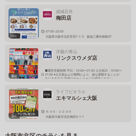
成城石井
梅田店
07:00-23:00
6
枚
大阪府大阪市北区芝田1-1-3 阪急三番街南館2F
洋服の青山
リンクスウメダ店
■通常営業時間 平日：10:00〜21:00 土日祝日：10:00〜
21:00 ※土日祝および期間により、急な変動することが
8
枚
ありますので 詳細はホームページを確認ください
大阪府大阪市北区大深町1番1号 ヨドバシ梅田タワー Ｌ
ＩＮＫＳ ＵＭＥＤＡ７階
ライフビオラル
エキマルシェ大阪
９:００－２２:００
3
枚
大阪府大阪市北区梅田3-1-1
大阪市北区のチラシを見る