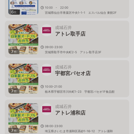
10:00 - 22:00
6
枚
宮城県仙台市青葉区中央1-1-1 エスパル仙台 東館2F
成城石井
アトレ取手店
09:00-23:00
7
枚
茨城県取手市中央町2-5 アトレ取手店3F
成城石井
宇都宮パセオ店
10:00-21:00
7
枚
栃木県宇都宮市川向町1-23 宇都宮パセオ1F食品館
成城石井
アトレ浦和店
08:00-23:00
7
枚
埼玉県さいたま市浦和区高砂1-16-12 アトレ浦和