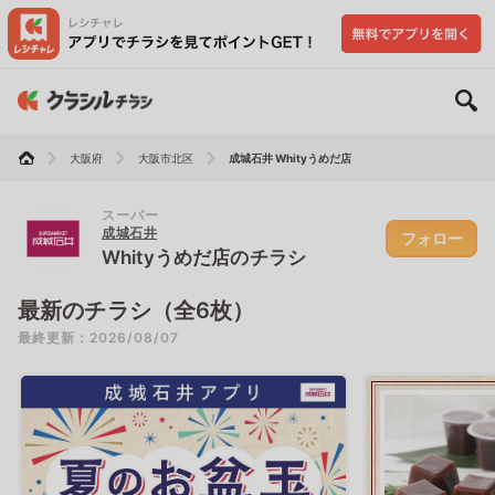
大阪府
大阪市北区
成城石井 Whityうめだ店
スーパー
成城石井
フォロー
Whityうめだ店のチラシ
最新のチラシ（全6枚）
最終更新：2026/08/07