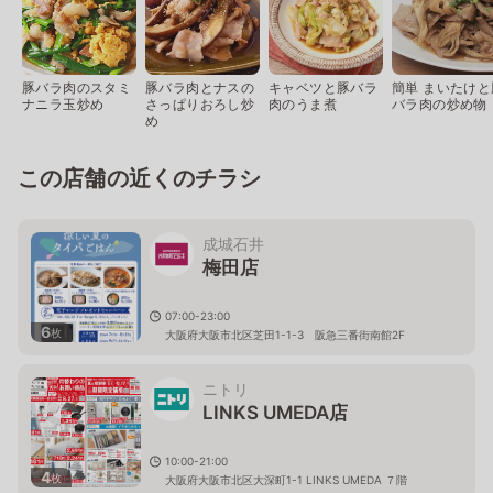
豚バラ肉のスタミ
豚バラ肉とナスの
キャベツと豚バラ
簡単 まいたけと
ナニラ玉炒め
さっぱりおろし炒
肉のうま煮
バラ肉の炒め物
め
この店舗の近くのチラシ
成城石井
梅田店
07:00-23:00
6
枚
大阪府大阪市北区芝田1-1-3 阪急三番街南館2F
ニトリ
LINKS UMEDA店
10:00-21:00
4
枚
大阪府大阪市北区大深町1-1 LINKS UMEDA ７階