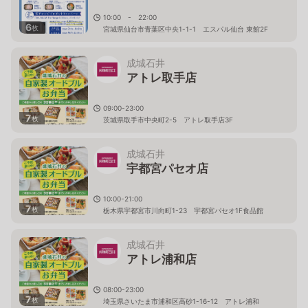
10:00 - 22:00
6
枚
宮城県仙台市青葉区中央1-1-1 エスパル仙台 東館2F
成城石井
アトレ取手店
09:00-23:00
7
枚
茨城県取手市中央町2-5 アトレ取手店3F
成城石井
宇都宮パセオ店
10:00-21:00
7
枚
栃木県宇都宮市川向町1-23 宇都宮パセオ1F食品館
成城石井
アトレ浦和店
08:00-23:00
7
枚
埼玉県さいたま市浦和区高砂1-16-12 アトレ浦和