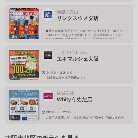
洋服の青山
リンクスウメダ店
■通常営業時間 平日：10:00〜21:00 土日祝日：10:00〜
21:00 ※土日祝および期間により、急な変動することが
8
枚
ありますので 詳細はホームページを確認ください
大阪府大阪市北区大深町1番1号 ヨドバシ梅田タワー Ｌ
ＩＮＫＳ ＵＭＥＤＡ７階
ライフビオラル
エキマルシェ大阪
９:００－２２:００
3
枚
大阪府大阪市北区梅田3-1-1
成城石井
Whityうめだ店
08:00 - 22:00
6
大阪府大阪市北区小松原町梅田地下街4-6 Whityうめだ
枚
イーストモール
大阪市北区のチラシを見る