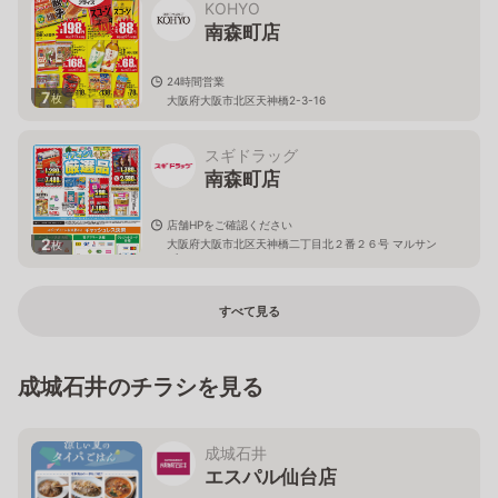
KOHYO
南森町店
24時間営業
7
枚
大阪府大阪市北区天神橋2-3-16
スギドラッグ
南森町店
店舗HPをご確認ください
2
大阪府大阪市北区天神橋二丁目北２番２６号 マルサン
枚
ビル
すべて見る
成城石井のチラシを見る
成城石井
エスパル仙台店