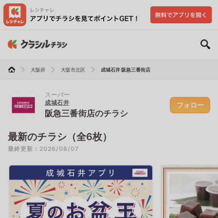
大阪府
大阪市北区
成城石井 阪急三番街店
スーパー
成城石井
フォロー
阪急三番街店のチラシ
最新のチラシ（全6枚）
最終更新：2026/08/07