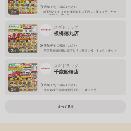
店舗HPをご確認ください
2
埼玉県さいたま市岩槻区本丸３丁目２０番４５号 ヤオ
枚
コー岩槻本丸店２階
スギドラッグ
板橋徳丸店
店舗HPをご確認ください
2
東京都板橋区徳丸三丁目４１番２１号 トックマルット
枚
１階
スギドラッグ
千歳船橋店
店舗HPをご確認ください
2
枚
東京都世田谷区経堂四丁目３２番１２号
すべて見る