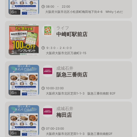
08:00 - 22:00
6
大阪府大阪市北区小松原町梅田地下街4-6 Whityうめだ
枚
イーストモール
ライフ
中崎町駅前店
９:３０－２４:００
3
枚
大阪府大阪市北区万歳町2-15
成城石井
阪急三番街店
10:00-22:00
6
枚
大阪府大阪市北区芝田1-1-3 阪急三番街南館 B2F
成城石井
梅田店
07:00-23:00
6
枚
大阪府大阪市北区芝田1-1-3 阪急三番街南館2F