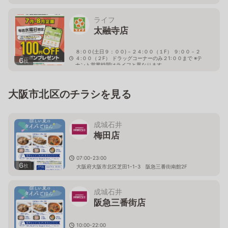
ライフ
太融寺店
８:００(土日９：００)－２４:００（１F） ９:００－２
４:００（２F） ドラッグコーナーのみ２1:００まで ※テ
6
枚
ナント営業時間はライフと異なります
大阪府大阪市北区野崎町8-1
大阪市北区のチラシを見る
成城石井
梅田店
07:00-23:00
6
枚
大阪府大阪市北区芝田1-1-3 阪急三番街南館2F
成城石井
阪急三番街店
10:00-22:00