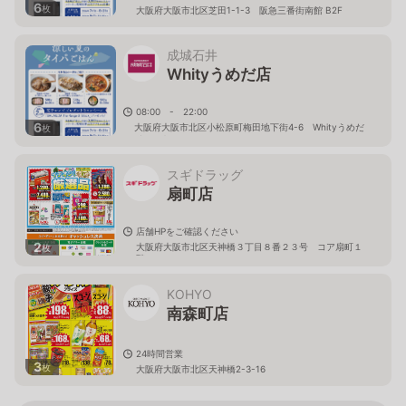
6
枚
大阪府大阪市北区芝田1-1-3 阪急三番街南館 B2F
成城石井
Whityうめだ店
08:00 - 22:00
6
大阪府大阪市北区小松原町梅田地下街4-6 Whityうめだ
枚
イーストモール
スギドラッグ
扇町店
店舗HPをご確認ください
2
大阪府大阪市北区天神橋３丁目８番２３号 コア扇町１
枚
階
KOHYO
南森町店
24時間営業
3
枚
大阪府大阪市北区天神橋2-3-16