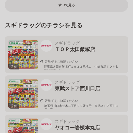
すべて見る
スギドラッグのチラシを見る
スギドラッグ
ＴＯＰ太田飯塚店
店舗HPをご確認ください
2
群馬県太田市飯塚町１９３３番地１ 生鮮市場ＴＯＰ太
枚
田飯塚店１階
スギドラッグ
東武ストア西川口店
店舗HPをご確認ください
2
埼玉県川口市並木二丁目２２番１号 東武ストア西川口
枚
店２階
スギドラッグ
ヤオコー岩槻本丸店