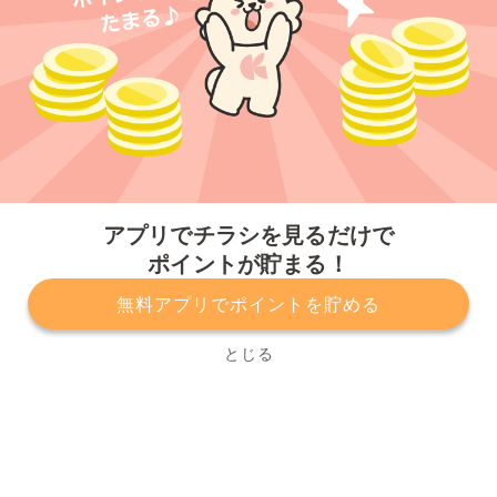
今すぐアプリをダウンロードする
アプリでチラシを見るだけで
ポイントが貯まる！
無料アプリでポイントを貯める
プライバシーポリシー
利用規約
運営会社
サービスに関してのお問い合わせ
チラシ掲載をお考えの方
とじる
Copyright© Kurashiru, Inc. All Rights Reserved.