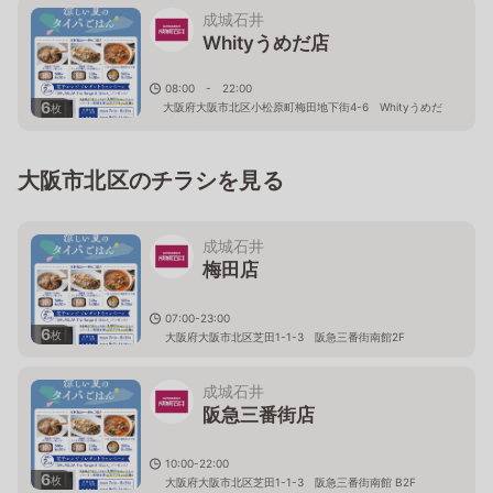
成城石井
Whityうめだ店
08:00 - 22:00
6
大阪府大阪市北区小松原町梅田地下街4-6 Whityうめだ
枚
イーストモール
大阪市北区のチラシを見る
成城石井
梅田店
07:00-23:00
6
枚
大阪府大阪市北区芝田1-1-3 阪急三番街南館2F
成城石井
阪急三番街店
10:00-22:00
6
枚
大阪府大阪市北区芝田1-1-3 阪急三番街南館 B2F