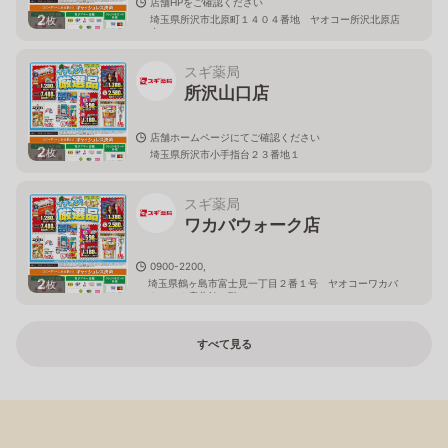
店舗HPをご確認ください
2
埼玉県所沢市北原町１４０４番地 ヤオコー所沢北原店
枚
内
スギ薬局
所沢山口店
店舗ホームページにてご確認ください
2
枚
埼玉県所沢市小手指台２３番地１
スギ薬局
ワカバウォーク店
0900-2200,
2
埼玉県鶴ヶ島市富士見一丁目２番１号 ヤオコーワカバ
枚
ウォーク店北館１階
すべて見る