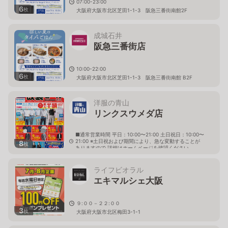
07:00-23:00
6
枚
大阪府大阪市北区芝田1-1-3 阪急三番街南館2F
成城石井
阪急三番街店
10:00-22:00
6
枚
大阪府大阪市北区芝田1-1-3 阪急三番街南館 B2F
洋服の青山
リンクスウメダ店
■通常営業時間 平日：10:00〜21:00 土日祝日：10:00〜
21:00 ※土日祝および期間により、急な変動することが
8
枚
ありますので 詳細はホームページを確認ください
大阪府大阪市北区大深町1番1号 ヨドバシ梅田タワー Ｌ
ＩＮＫＳ ＵＭＥＤＡ７階
ライフビオラル
エキマルシェ大阪
９:００－２２:００
3
枚
大阪府大阪市北区梅田3-1-1