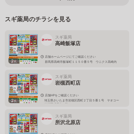
スギ薬局のチラシを見る
スギ薬局
高崎飯塚店
店舗ホームページにてご確認ください
2
枚
群馬県高崎市飯塚町１１５０番５号 ウニクス高崎内
スギ薬局
岩槻西町店
店舗HPをご確認ください
2
埼玉県さいたま市岩槻区西町２丁目５番１号 ヤオコー
枚
岩槻西町店内１階
スギ薬局
所沢北原店