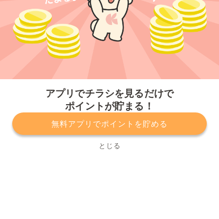
今すぐアプリをダウンロードする
アプリでチラシを見るだけで
ポイントが貯まる！
無料アプリでポイントを貯める
プライバシーポリシー
利用規約
運営会社
サービスに関してのお問い合わせ
チラシ掲載をお考えの方
とじる
Copyright© Kurashiru, Inc. All Rights Reserved.