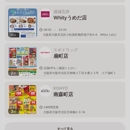
成城石井
Whityうめだ店
08:00 - 22:00
6
大阪府大阪市北区小松原町梅田地下街4-6 Whityうめだ
枚
イーストモール
スギドラッグ
扇町店
店舗HPをご確認ください
2
大阪府大阪市北区天神橋３丁目８番２３号 コア扇町１
枚
階
KOHYO
南森町店
24時間営業
3
枚
大阪府大阪市北区天神橋2-3-16
すべて見る