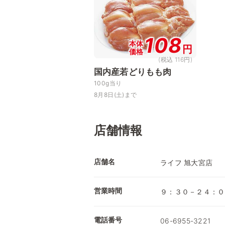
108
本体
円
価格
(税込 116円)
国内産若どりもも肉
100g当り
8月8日(土)まで
店舗情報
店舗名
ライフ 旭大宮店
営業時間
９：３０－２４：０
電話番号
06-6955-3221