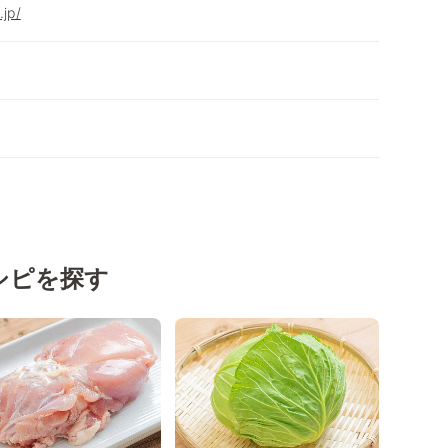
.jp/
シピを探す