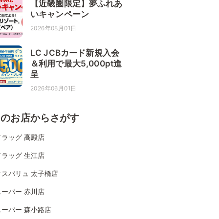
【近畿圏限定】夢ふれあ
いキャンペーン
2026年08月01日
LC JCBカード新規入会
＆利用で最大5,000pt進
呈
2026年06月01日
くのお店からさがす
ラッグ 高殿店
ラッグ 生江店
クスバリュ 太子橋店
ーパー 赤川店
スーパー 森小路店