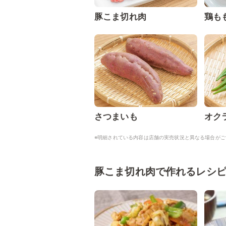
豚こま切れ肉
鶏も
さつまいも
オク
※明細されている内容は店舗の実売状況と異なる場合がご
豚こま切れ肉で作れるレシ