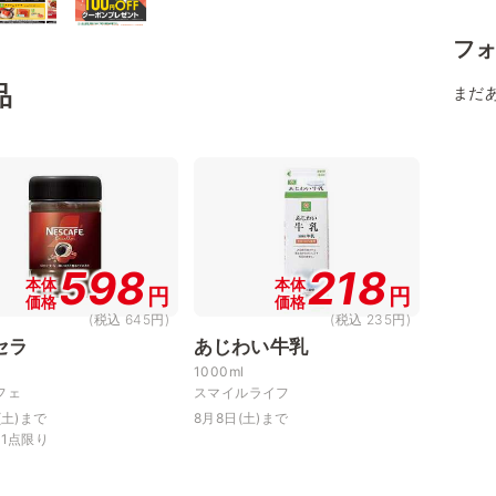
フ
品
まだ
598
218
本体
本体
円
円
価格
価格
(税込 645円)
(税込 235円)
セラ
あじわい牛乳
1000ml
フェ
スマイルライフ
(土)まで
8月8日(土)まで
様1点限り