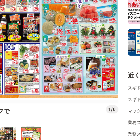
近
スギド
スギド
1/6
フで
マッ
業務ス
業務