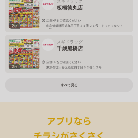
スギドラッグ
板橋徳丸店
店舗HPをご確認ください
2
東京都板橋区徳丸三丁目４１番２１号 トックマルット
枚
１階
スギドラッグ
千歳船橋店
店舗HPをご確認ください
2
枚
東京都世田谷区経堂四丁目３２番１２号
すべて見る