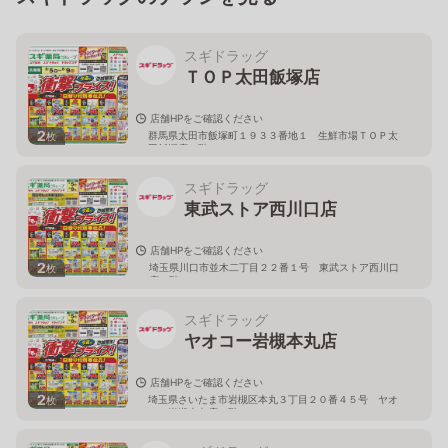
スギドラッグ
ＴＯＰ太田飯塚店
店舗HPをご確認ください
2
群馬県太田市飯塚町１９３３番地１ 生鮮市場ＴＯＰ太
枚
田飯塚店１階
スギドラッグ
東武ストア西川口店
店舗HPをご確認ください
2
埼玉県川口市並木二丁目２２番１号 東武ストア西川口
枚
店２階
スギドラッグ
ヤオコー岩槻本丸店
店舗HPをご確認ください
2
埼玉県さいたま市岩槻区本丸３丁目２０番４５号 ヤオ
枚
コー岩槻本丸店２階