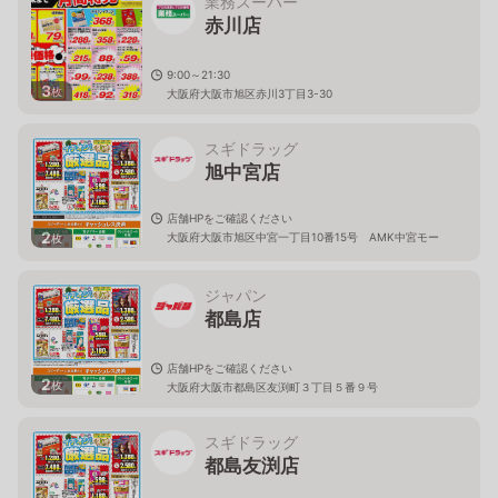
業務スーパー
赤川店
9:00～21:30
3
枚
大阪府大阪市旭区赤川3丁目3-30
スギドラッグ
旭中宮店
店舗HPをご確認ください
2
大阪府大阪市旭区中宮一丁目10番15号 AMK中宮モー
枚
ル
ジャパン
都島店
店舗HPをご確認ください
2
枚
大阪府大阪市都島区友渕町３丁目５番９号
スギドラッグ
都島友渕店