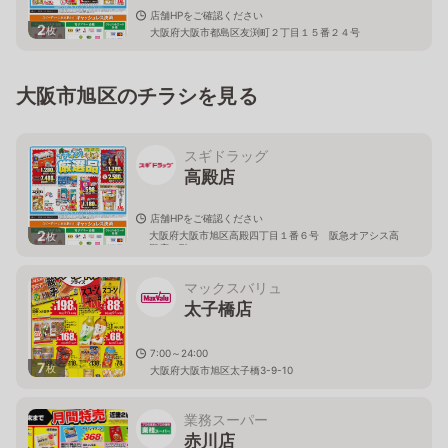
店舗HPをご確認ください
2
枚
大阪府大阪市都島区友渕町２丁目１５番２４号
大阪市旭区のチラシを見る
スギドラッグ
高殿店
店舗HPをご確認ください
2
大阪府大阪市旭区高殿四丁目１番６号 阪急オアシス高
枚
殿店２階
マックスバリュ
太子橋店
7:00～24:00
7
枚
大阪府大阪市旭区太子橋3-9-10
業務スーパー
赤川店