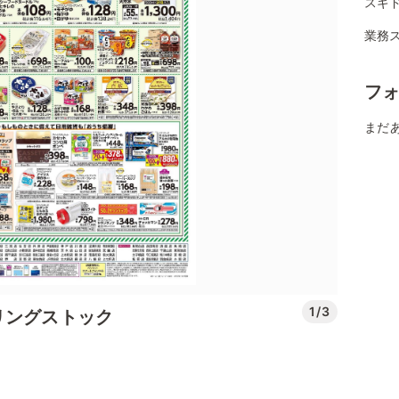
スギ
業務ス
フ
まだ
1/3
リングストック