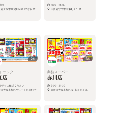
時間
7:00～25:00
阪府大阪市東淀川区豊里5丁目22
大阪府守口市高瀬町5-1-11
2
3
枚
枚
ドラッグ
業務スーパー
江店
赤川店
舗HPをご確認ください
9:00～21:30
阪府大阪市旭区生江一丁目3番2号
大阪府大阪市旭区赤川3丁目3-30