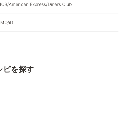
JCB/American Express/Diners Club
SMO/iD
シピを探す