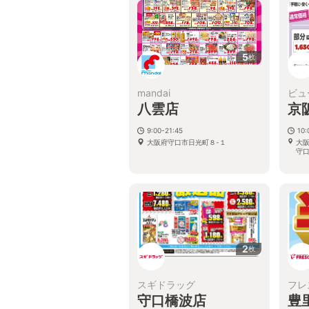
5
枚
mandai
ビュ
八雲店
京
9:00-21:45
10:
大阪府守口市日光町８-１
大阪
守口
2
枚
スギドラッグ
フレ
守口橋波店
豊