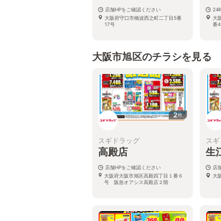
店舗HPをご確認ください
24
大阪府守口市橋波西之町二丁目5番
大
17号
番4
大阪市旭区のチラシを見る
2
枚
スギドラッグ
スギ
高殿店
生
店舗HPをご確認ください
店
大阪府大阪市旭区高殿四丁目１番６
大
号 阪急オアシス高殿店２階