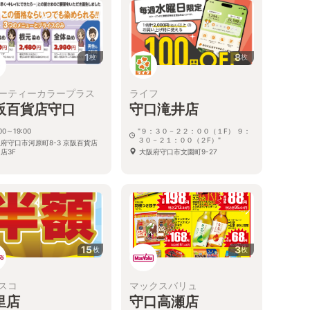
1
8
枚
枚
ーティーカラープラス
ライフ
阪百貨店守口
守口滝井店
00～19:00
"９：３０－２２：００（１F） ９：
３０－２１：００（２F）"
府守口市河原町8-3 京阪百貨店
店3F
大阪府守口市文園町9-27
15
3
枚
枚
スコ
マックスバリュ
里店
守口高瀬店