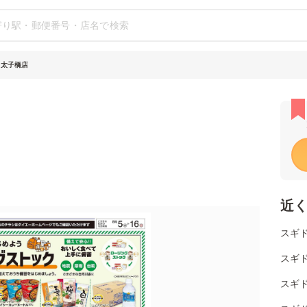
 太子橋店
近
スギド
スギド
スギ