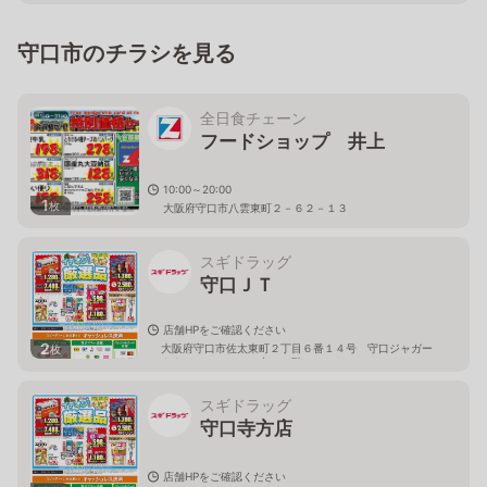
守口市のチラシを見る
全日食チェーン
フードショップ 井上
10:00～20:00
1
枚
大阪府守口市八雲東町２－６２－１３
スギドラッグ
守口ＪＴ
店舗HPをご確認ください
2
大阪府守口市佐太東町２丁目６番１４号 守口ジャガー
枚
タウン ＧＲＥＥＮ内 １階
スギドラッグ
守口寺方店
店舗HPをご確認ください