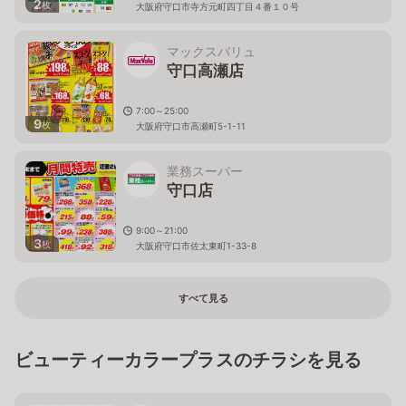
2
枚
大阪府守口市寺方元町四丁目４番１０号
マックスバリュ
守口高瀬店
7:00～25:00
9
枚
大阪府守口市高瀬町5-1-11
業務スーパー
守口店
9:00～21:00
3
枚
大阪府守口市佐太東町1-33-8
すべて見る
ビューティーカラープラスのチラシを見る