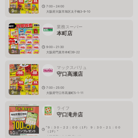
7:00～24:00
9
枚
大阪府大阪市旭区太子橋3-9-10
業務スーパー
本町店
9:00～21:30
3
枚
大阪府門真市本町39-22
マックスバリュ
守口高瀬店
7:00～25:00
9
枚
大阪府守口市高瀬町5-1-11
ライフ
守口滝井店
"９：３０－２２：００（１F） ９：３０－２１：００
（２F）"
10
枚
大阪府守口市文園町9-27