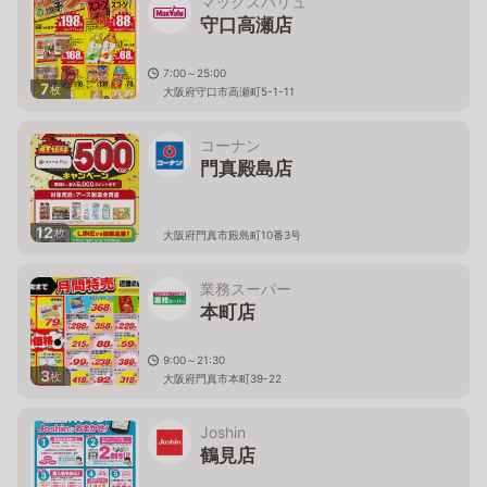
マックスバリュ
守口高瀬店
7:00～25:00
7
枚
大阪府守口市高瀬町5-1-11
コーナン
門真殿島店
12
枚
大阪府門真市殿島町10番3号
業務スーパー
本町店
9:00～21:30
3
枚
大阪府門真市本町39-22
Joshin
鶴見店