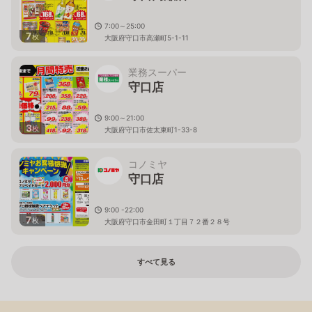
7:00～25:00
7
枚
大阪府守口市高瀬町5-1-11
業務スーパー
守口店
9:00～21:00
3
枚
大阪府守口市佐太東町1-33-8
コノミヤ
守口店
9:00 -22:00
7
枚
大阪府守口市金田町１丁目７２番２８号
すべて見る