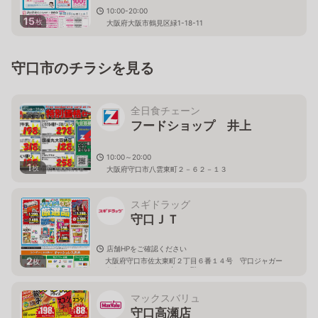
10:00-20:00
15
枚
大阪府大阪市鶴見区緑1-18-11
守口市のチラシを見る
全日食チェーン
フードショップ 井上
10:00～20:00
1
枚
大阪府守口市八雲東町２－６２－１３
スギドラッグ
守口ＪＴ
店舗HPをご確認ください
2
大阪府守口市佐太東町２丁目６番１４号 守口ジャガー
枚
タウン ＧＲＥＥＮ内 １階
マックスバリュ
守口高瀬店