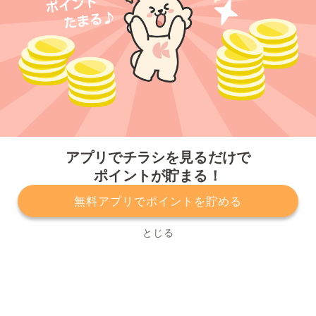
今すぐアプリをダウンロードする
アプリでチラシを見るだけで
ポイントが貯まる！
無料アプリでポイントを貯める
プライバシーポリシー
利用規約
運営会社
サービスに関してのお問い合わせ
チラシ掲載をお考えの方
とじる
Copyright© Kurashiru, Inc. All Rights Reserved.