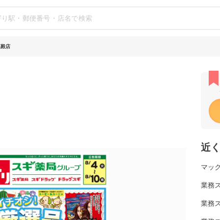
高殿店
近
マッ
業務ス
業務