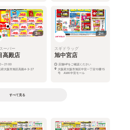
3
2
枚
枚
スーパー
スギドラッグ
目高殿店
旭中宮店
00～21:00
店舗HPをご確認ください
府大阪市旭区高殿4-3-27
大阪府大阪市旭区中宮一丁目10番15
号 AMK中宮モール
すべて見る
る