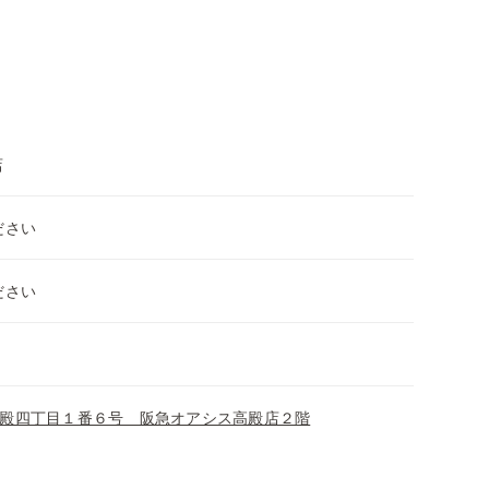
店
ださい
ださい
殿四丁目１番６号 阪急オアシス高殿店２階