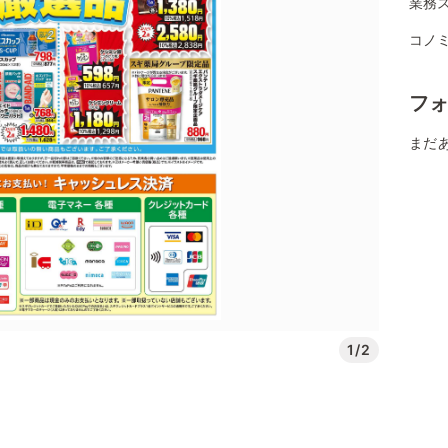
業務
コノミ
フ
まだ
1/2