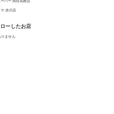
スーパー 関目高殿店
ヤ 赤川店
ォローしたお店
ありません