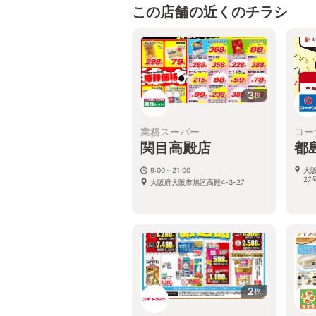
この店舗の近くのチラシ
3
枚
業務スーパー
コー
関目高殿店
都
9:00～21:00
大
27
大阪府大阪市旭区高殿4-3-27
2
枚