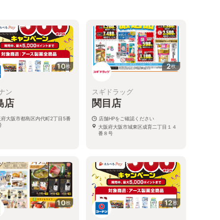
10
2
枚
枚
ナン
スギドラッグ
島店
関目店
阪府大阪市都島区内代町2丁目5番
店舗HPをご確認ください
号
大阪府大阪市城東区成育二丁目１４
番８号
10
12
枚
枚