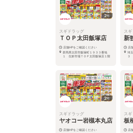
2
枚
スギドラッグ
スギ
ＴＯＰ太田飯塚店
新
店舗HPをご確認ください
店
群馬県太田市飯塚町１９３３番地
埼
１ 生鮮市場ＴＯＰ太田飯塚店１階
３
2
枚
スギドラッグ
スギ
ヤオコー岩槻本丸店
板
店舗HPをご確認ください
店