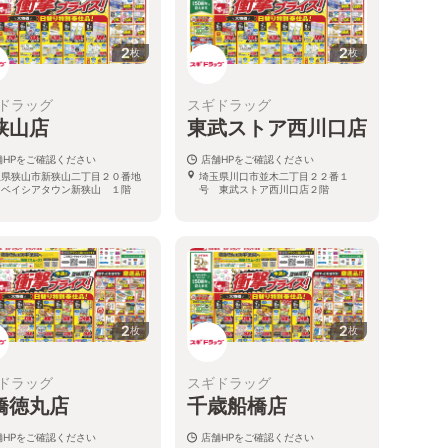
2
2
枚
枚
ドラッグ
スギドラッグ
狭山店
東武ストア西川口店
舗HPをご確認ください
店舗HPをご確認ください
玉県狭山市新狭山二丁目２０番地
埼玉県川口市並木二丁目２２番１
 ベイシアタウン新狭山 １階
号 東武ストア西川口店２階
2
2
枚
枚
ドラッグ
スギドラッグ
橋徳丸店
千歳船橋店
舗HPをご確認ください
店舗HPをご確認ください