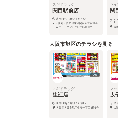
スギドラッグ
ライ
関目駅前店
関
店舗HPをご確認ください
９:
２１
大阪府大阪市城東区関目五丁目12番
27号 グランシャレー関目1階
大
大阪市旭区のチラシを見る
2
枚
スギドラッグ
マッ
生江店
太
店舗HPをご確認ください
7:
大阪府大阪市旭区生江一丁目3番2号
大阪