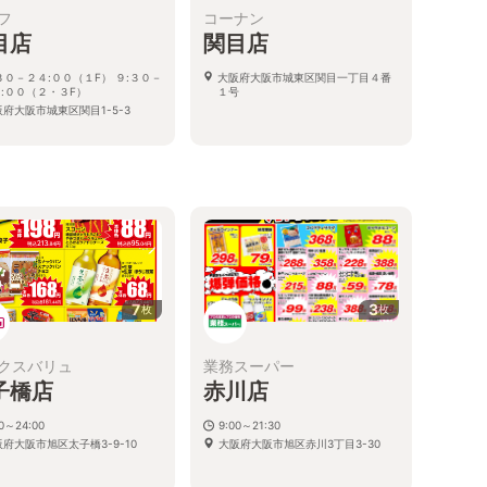
フ
コーナン
目店
関目店
３０－２４:００（１F） ９:３０－
大阪府大阪市城東区関目一丁目４番
:００（２・３F）
１号
阪府大阪市城東区関目1-5-3
7
3
枚
枚
クスバリュ
業務スーパー
子橋店
赤川店
00～24:00
9:00～21:30
府大阪市旭区太子橋3-9-10
大阪府大阪市旭区赤川3丁目3-30