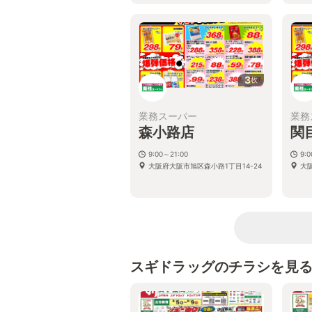
3
枚
業務スーパー
業務
森小路店
関
9:00～21:00
9:
大阪府大阪市旭区森小路1丁目14-24
大阪
スギドラッグのチラシを見