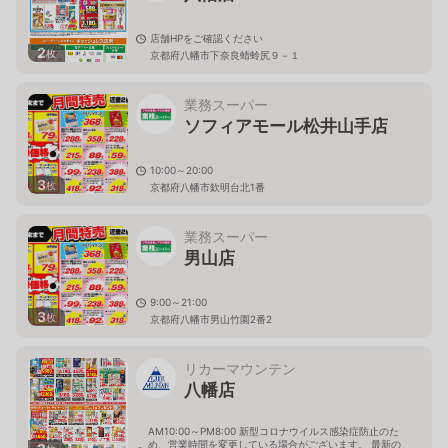
店舗HPをご確認ください
2
枚
京都府八幡市下奈良蜻蛉尻９－１
業務スーパー
ソフィアモール松井山手店
10:00～20:00
3
枚
京都府八幡市欽明台北1番
業務スーパー
男山店
9:00～21:00
3
枚
京都府八幡市男山竹園2番2
リカーマウンテン
八幡店
AM10:00～PM8:00 新型コロナウイルス感染症防止のた
め、営業時間を変更している場合がございます。 最新の