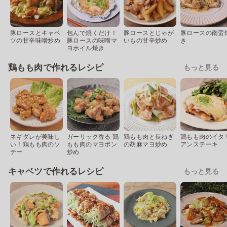
豚ロースとキャベ
包んで焼くだけ！
豚ロースとじゃが
豚ロースの南蛮
ツの甘辛味噌炒め
豚ロースの味噌マ
いもの甘辛炒め
き
ヨホイル焼き
鶏もも肉で作れるレシピ
もっと見る
ネギダレが美味し
ガーリック香る 鶏
鶏もも肉と長ねぎ
鶏もも肉のイタ
い！鶏もも肉のソ
もも肉のマヨポン
の胡麻マヨ炒め
アンステーキ
テー
炒め
キャベツで作れるレシピ
もっと見る