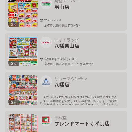
業務スーパー
男山店
9:00～21:00
3
枚
京都府八幡市男山竹園2番2
スギドラッグ
八幡男山店
店舗HPをご確認ください
2
枚
京都府八幡市八幡中ノ山１９４番地１
リカーマウンテン
八幡店
AM10:00～PM8:00 新型コロナウイルス感染症防止のた
め、営業時間を変更している場合がございます。 最新の
2
枚
営業状況はリカーマウンテン公式サイトをご確認くださ
い。
京都府八幡市八幡吉原2-1
平和堂
フレンドマートくずは店