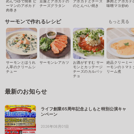
めんつゆで簡単 ピ
豆腐とアボカドの
アボカドとチーズ
豚肉とアボカド
ーマンのアボカド
チーズグラタン
のとんぺい焼き
味噌マヨ炒め
肉巻き
サーモンで作れるレシピ
もっと見る
サーモンとほうれ
サーモンレアカツ
お酒がすすむ サー
絶品クリーミー 
ん草のクリームシ
モンとカッテージ
ーモンのトマト
チュー
チーズのカルパッ
リーム煮
チョ
最新のお知らせ
ライフ創業65周年記念よしもと特別公演キャ
ンペーン
2026年08月01日