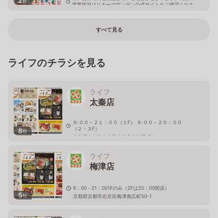
2
枚
営業状況はリカーマウンテン公式サイトをご確認くださ
い。
京都府八幡市八幡吉原2-1
すべて見る
ライフのチラシを見る
ライフ
太秦店
９:００－２１：００（１F） ９:００－２０：００
（２・３F）
8
枚
京都府京都市右京区太秦安井池田町6
ライフ
梅津店
9：00－21：001Fのみ（2Fは20：00閉店）
5
枚
京都府京都市右京区梅津南広町50-1