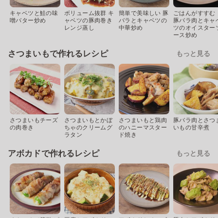
キャベツと鮭の味
ボリューム抜群 キ
簡単で美味しい 豚
ごはんがすすむ
噌バター炒め
ャベツの豚肉巻き
バラとキャベツの
豚バラ肉とキャ
レンジ蒸し
中華炒め
ツのオイスター
ース炒め
さつまいもで作れるレシピ
もっと見る
さつまいもチーズ
さつまいもとかぼ
さつまいもと鶏肉
豚バラ肉とさつ
の肉巻き
ちゃのクリームグ
のハニーマスター
いもの甘辛煮
ラタン
ド焼き
アボカドで作れるレシピ
もっと見る