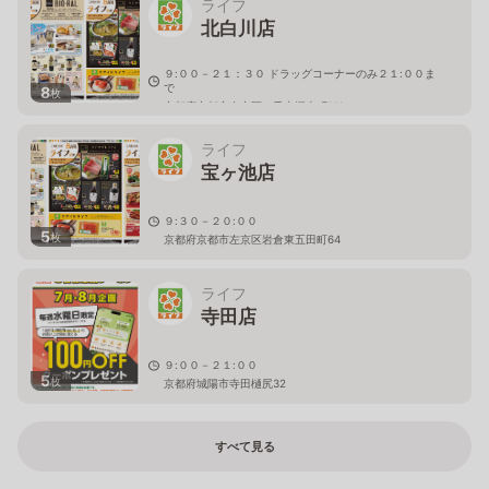
ライフ
北白川店
９:００－２１：３０ ドラッグコーナーのみ２１:００ま
で
8
枚
京都府京都市左京区一乗寺塚本町111
ライフ
宝ヶ池店
９:３０－２０:００
5
枚
京都府京都市左京区岩倉東五田町64
ライフ
寺田店
９:００－２１:００
5
枚
京都府城陽市寺田樋尻32
すべて見る