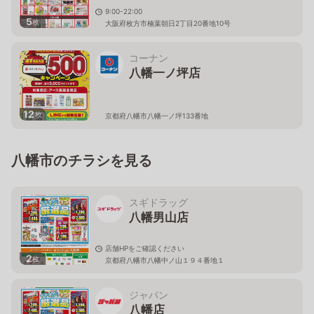
9:00-22:00
5
枚
大阪府枚方市楠葉朝日2丁目20番地10号
コーナン
八幡一ノ坪店
12
枚
京都府八幡市八幡一ノ坪133番地
八幡市のチラシを見る
スギドラッグ
八幡男山店
店舗HPをご確認ください
2
枚
京都府八幡市八幡中ノ山１９４番地１
ジャパン
八幡店