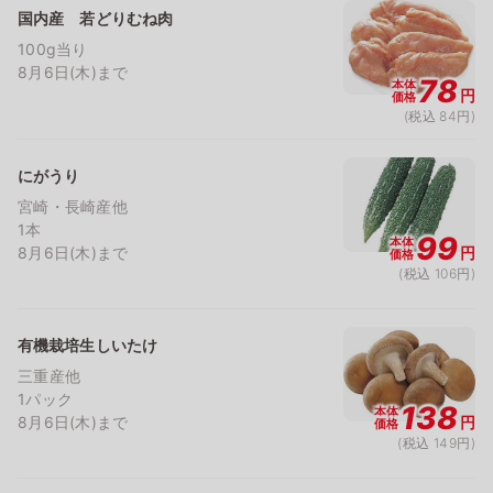
国内産 若どりむね肉
100g当り
8月6日(木)まで
78
本体
円
価格
(税込 84円)
にがうり
宮崎・長崎産他
1本
99
本体
8月6日(木)まで
円
価格
(税込 106円)
有機栽培生しいたけ
三重産他
1パック
138
本体
8月6日(木)まで
円
価格
(税込 149円)