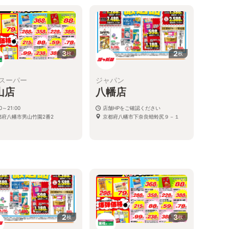
3
2
枚
枚
スーパー
ジャパン
山店
八幡店
00～21:00
店舗HPをご確認ください
都府八幡市男山竹園2番2
京都府八幡市下奈良蜻蛉尻９－１
2
3
枚
枚