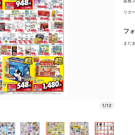
業務ス
リカ
フ
まだ
1/12