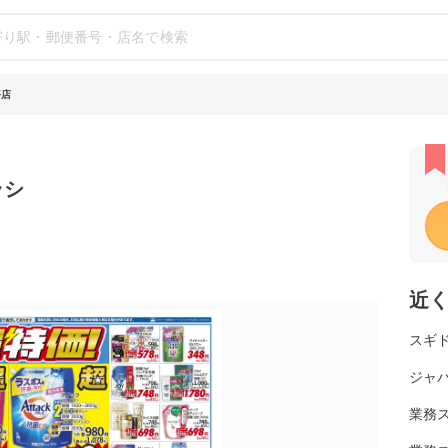
坪店
ラシ
近
スギ
ジャパ
業務