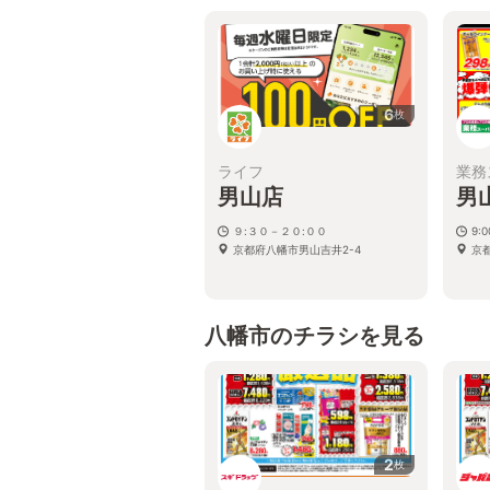
京都府八幡市八幡吉原2-1
6
枚
ライフ
業務
男山店
男
９:３０－２０:００
9:
京都府八幡市男山吉井2-4
京
八幡市のチラシを見る
2
枚