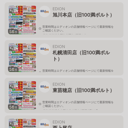
北海道旭川市永山二条3-1-15
EDION
旭川本店（旧100満ボルト）
営業時間はエディオンの店舗情報ページにて最新情報を
ご確認ください。
56
枚
北海道旭川市西御料五条1丁目1-5
EDION
札幌清田店（旧100満ボル
ト）
56
枚
営業時間はエディオンの店舗情報ページにて最新情報を
ご確認ください。
北海道札幌市清田区真栄56
EDION
東苗穂店（旧100満ボルト）
営業時間はエディオンの店舗情報ページにて最新情報を
ご確認ください。
56
枚
北海道札幌市東区東苗穂三条2丁目5番20号
EDION
西上尾店