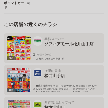
ポイントカー
有
ド
この店舗の近くのチラシ
業務スーパー
ソフィアモール松井山手店
10:00～20:00
3
枚
京都府八幡市欽明台北1番
洋服の青山
松井山手店
■通常営業時間 平日：10:30〜19:30 土日祝日：10:30〜
19:30 ※土日祝および期間により、急な変動することが
8
枚
ありますので 詳細はホームページを確認ください
京都府八幡市欽明台西48番
産直市場よってって
枚方北山店