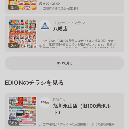
9:00～21:00
3
枚
京都府八幡市男山竹園2番2
リカーマウンテン
八幡店
AM10:00～PM8:00 新型コロナウイルス感染症防止のた
め、営業時間を変更している場合がございます。 最新の
2
枚
営業状況はリカーマウンテン公式サイトをご確認くださ
い。
京都府八幡市八幡吉原2-1
すべて見る
EDIONのチラシを見る
EDION
旭川永山店（旧100満ボル
ト）
56
枚
営業時間はエディオンの店舗情報ページにて最新情報を
ご確認ください。