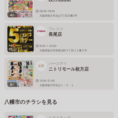
09:00-19:00
4
枚
大阪府枚方市北山1丁目23番2号
フレスコ
長尾店
9:00 〜 23:00
15
枚
大阪府枚方市長尾元町５丁目２２番５号
バースデイ
ニトリモール枚方店
10:00-21:00
4
枚
大阪府枚方市北山１－２－１
八幡市のチラシを見る
スギドラッグ