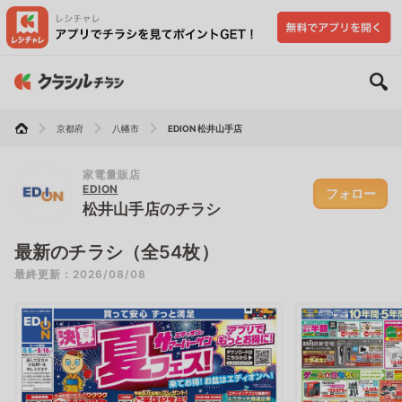
京都府
八幡市
EDION 松井山手店
家電量販店
EDION
フォロー
松井山手店のチラシ
最新のチラシ（全54枚）
最終更新：2026/08/08