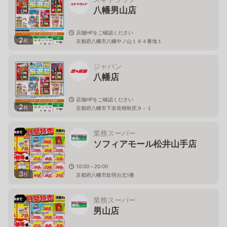
八幡男山店
店舗HPをご確認ください
2
枚
京都府八幡市八幡中ノ山１９４番地１
ジャパン
八幡店
店舗HPをご確認ください
2
枚
京都府八幡市下奈良蜻蛉尻９－１
業務スーパー
ソフィアモール松井山手店
10:00～20:00
3
枚
京都府八幡市欽明台北1番
業務スーパー
男山店