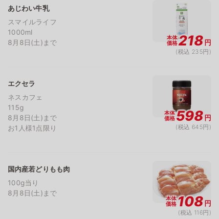
あじわい牛乳
スマイルライフ
1000ml
218
本体
8月8日(土)まで
円
価格
(税込 235円)
エクセラ
ネスカフェ
115g
598
本体
8月8日(土)まで
円
価格
(税込 645円)
お1人様1点限り
国内産若どりもも肉
100g当り
8月8日(土)まで
108
本体
円
価格
(税込 116円)