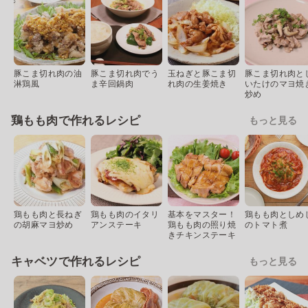
豚こま切れ肉の油
豚こま切れ肉でう
玉ねぎと豚こま切
豚こま切れ肉と
淋鶏風
ま辛回鍋肉
れ肉の生姜焼き
いたけのマヨ焼
炒め
鶏もも肉で作れるレシピ
もっと見る
鶏もも肉と長ねぎ
鶏もも肉のイタリ
基本をマスター！
鶏もも肉としめ
の胡麻マヨ炒め
アンステーキ
鶏もも肉の照り焼
のトマト煮
きチキンステーキ
キャベツで作れるレシピ
もっと見る