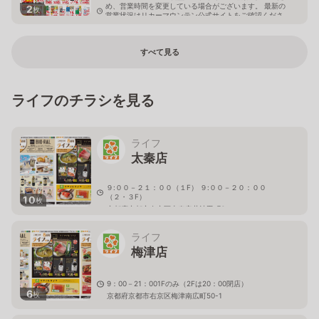
め、営業時間を変更している場合がございます。 最新の
2
枚
営業状況はリカーマウンテン公式サイトをご確認くださ
い。
京都府京都市左京区岩倉幡枝町680
すべて見る
ライフのチラシを見る
ライフ
太秦店
９:００－２１：００（１F） ９:００－２０：００
（２・３F）
10
枚
京都府京都市右京区太秦安井池田町6
ライフ
梅津店
9：00－21：001Fのみ（2Fは20：00閉店）
6
枚
京都府京都市右京区梅津南広町50-1