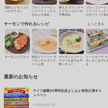
鶏肉とブロッコリ
ブロッコリーとシ
卵入り ウインナー
ブロッコリーと
ーのグラタン
ーフードミックス
とブロッコリーの
ーフードミック
のキムチ炒め
中華炒め
のガーリック炒
サーモンで作れるレシピ
もっと見る
サーモンレアカツ
絶品クリーミー サ
サーモンとコーン
トースターで サ
ーモンのトマトク
クリーム缶のお手
モンのごまダレ
リーム煮
軽シチュー
き
最新のお知らせ
ライフ創業65周年記念よしもと特別公演キャ
ンペーン
2026年08月01日