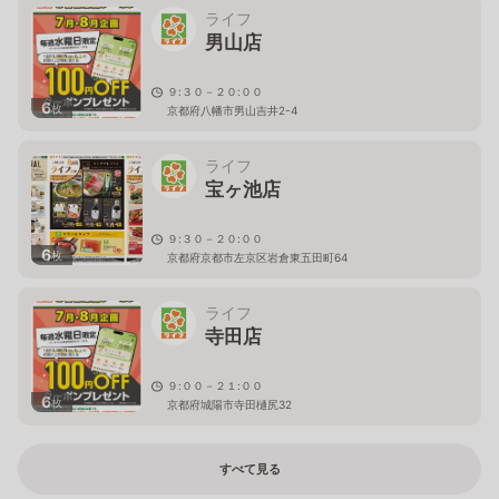
ライフ
男山店
９:３０－２０:００
6
枚
京都府八幡市男山吉井2-4
ライフ
宝ヶ池店
９:３０－２０:００
6
枚
京都府京都市左京区岩倉東五田町64
ライフ
寺田店
９:００－２１:００
6
枚
京都府城陽市寺田樋尻32
すべて見る