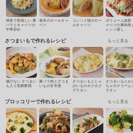
簡単で美味しい 豚
基本のロールキャ
コンソメ味のロー
ボリューム抜群 
バラとキャベツの
ベツ
ルキャベツ
ャベツの豚肉巻
中華炒め
レンジ蒸し
さつまいもで作れるレシピ
もっと見る
揚げない さつまい
豚バラ肉とさつま
さつまいもとじゃ
さつまいもとか
も入り黒酢酢鶏
いもの甘辛煮
がいものホクホク
ちゃのクリーム
グラタン
ラタン
ブロッコリーで作れるレシピ
もっと見る