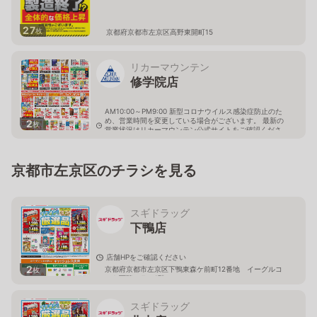
27
枚
京都府京都市左京区高野東開町15
リカーマウンテン
修学院店
AM10:00～PM9:00 新型コロナウイルス感染症防止のた
め、営業時間を変更している場合がございます。 最新の
2
枚
営業状況はリカーマウンテン公式サイトをご確認くださ
い。
京都府京都市左京区一乗寺向畑町53
京都市左京区のチラシを見る
スギドラッグ
下鴨店
店舗HPをご確認ください
2
京都府京都市左京区下鴨東森ケ前町12番地 イーグルコ
枚
ート下鴨テラス1階
スギドラッグ