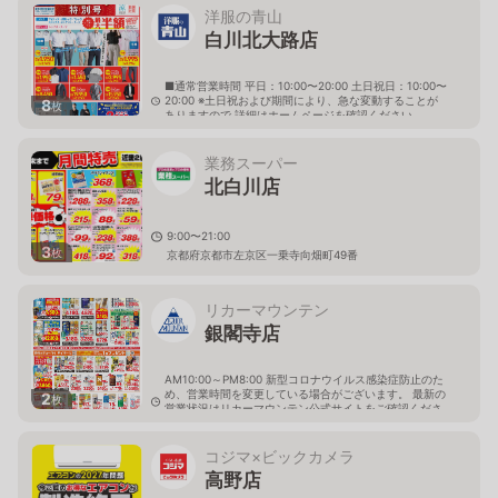
洋服の青山
白川北大路店
■通常営業時間 平日：10:00〜20:00 土日祝日：10:00〜
20:00 ※土日祝および期間により、急な変動することが
8
枚
ありますので 詳細はホームページを確認ください
京都府京都市左京区一乗寺木ノ本町55番地
業務スーパー
北白川店
9:00〜21:00
3
枚
京都府京都市左京区一乗寺向畑町49番
リカーマウンテン
銀閣寺店
AM10:00～PM8:00 新型コロナウイルス感染症防止のた
め、営業時間を変更している場合がございます。 最新の
2
枚
営業状況はリカーマウンテン公式サイトをご確認くださ
い。
京都府京都市左京区北白川下別当町2
コジマ×ビックカメラ
高野店