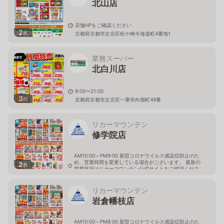
北山店
店舗HPをご確認ください
2
枚
京都府京都市左京区松ケ崎今海道町4番地1
業務スーパー
北白川店
9:00〜21:00
3
枚
京都府京都市左京区一乗寺向畑町49番
リカーマウンテン
修学院店
AM10:00～PM9:00 新型コロナウイルス感染症防止のた
め、営業時間を変更している場合がございます。 最新の
2
枚
営業状況はリカーマウンテン公式サイトをご確認くださ
い。
京都府京都市左京区一乗寺向畑町53
リカーマウンテン
岩倉幡枝店
AM10:00～PM8:00 新型コロナウイルス感染症防止のた