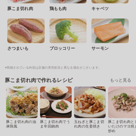
豚こま切れ肉
鶏もも肉
キャベツ
さつまいも
ブロッコリー
サーモン
※明細されている内容は店舗の実売状況と異なる場合がございます。
豚こま切れ肉で作れるレシピ
もっと見る
豚こま切れ肉の油
豚こま切れ肉でう
玉ねぎと豚こま切
豚こま切れ肉と
淋鶏風
ま辛回鍋肉
れ肉の生姜焼き
いたけのマヨ焼
炒め