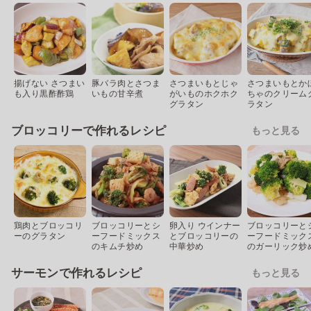
揚げない さつまい
豚バラ肉とさつま
さつまいもとじゃ
さつまいもとか
も入り黒酢酢鶏
いもの甘辛煮
がいものホクホク
ちゃのクリーム
グラタン
ラタン
ブロッコリーで作れるレシピ
もっと見る
鶏肉とブロッコリ
ブロッコリーとシ
卵入り ウインナー
ブロッコリーと
ーのグラタン
ーフードミックス
とブロッコリーの
ーフードミック
のキムチ炒め
中華炒め
のガーリック炒
サーモンで作れるレシピ
もっと見る