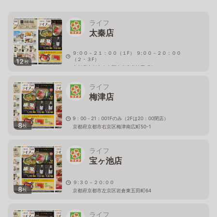
ライフ
太秦店
９:００－２１：００（１F） ９:００－２０：００
（２・３F）
12
枚
京都府京都市右京区太秦安井池田町6
ライフ
梅津店
9：00－21：001Fのみ（2Fは20：00閉店）
8
枚
京都府京都市右京区梅津南広町50-1
ライフ
宝ヶ池店
９:３０－２０:００
8
枚
京都府京都市左京区岩倉東五田町64
ライフ