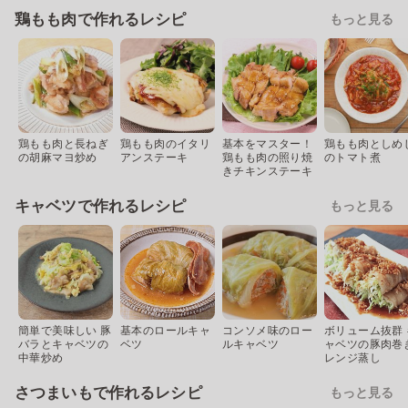
鶏もも肉で作れるレシピ
もっと見る
鶏もも肉と長ねぎ
鶏もも肉のイタリ
基本をマスター！
鶏もも肉としめ
の胡麻マヨ炒め
アンステーキ
鶏もも肉の照り焼
のトマト煮
きチキンステーキ
キャベツで作れるレシピ
もっと見る
簡単で美味しい 豚
基本のロールキャ
コンソメ味のロー
ボリューム抜群 
バラとキャベツの
ベツ
ルキャベツ
ャベツの豚肉巻
中華炒め
レンジ蒸し
さつまいもで作れるレシピ
もっと見る