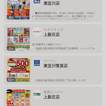
東淀川店
■通常営業時間 平日：10:30〜19:30 土日祝日：10:00〜
19:30 ※土日祝および期間により、急な変動することが
8
枚
ありますので 詳細はホームページを確認ください
大阪府大阪市東淀川区豊里七丁目19番4号
スギドラッグ
上新庄店
店舗HPをご確認ください
2
大阪府大阪市東淀川区豊新四丁目3番6号 インペリアル
枚
上新庄1階
コーナン
東淀川菅原店
12
枚
大阪府大阪市東淀川区菅原二丁目２番１１４号
業務スーパー
上新庄店