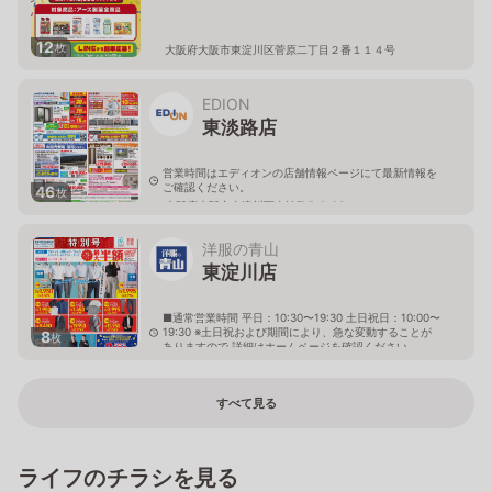
12
枚
大阪府大阪市東淀川区菅原二丁目２番１１４号
EDION
東淡路店
営業時間はエディオンの店舗情報ページにて最新情報を
ご確認ください。
46
枚
大阪府大阪市東淀川区東淡路5-8-20
洋服の青山
東淀川店
■通常営業時間 平日：10:30〜19:30 土日祝日：10:00〜
19:30 ※土日祝および期間により、急な変動することが
8
枚
ありますので 詳細はホームページを確認ください
大阪府大阪市東淀川区豊里七丁目19番4号
すべて見る
ライフのチラシを見る