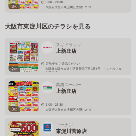
9:00～21:30
3
枚
大阪府大阪市東淀川区大隅1-2-11
大阪市東淀川区のチラシを見る
スギドラッグ
上新庄店
店舗HPをご確認ください
2
大阪府大阪市東淀川区豊新四丁目3番6号 インペリアル
枚
上新庄1階
業務スーパー
上新庄店
9:00～21:30
3
枚
大阪府大阪市東淀川区大隅1-2-11
コーナン
東淀川菅原店