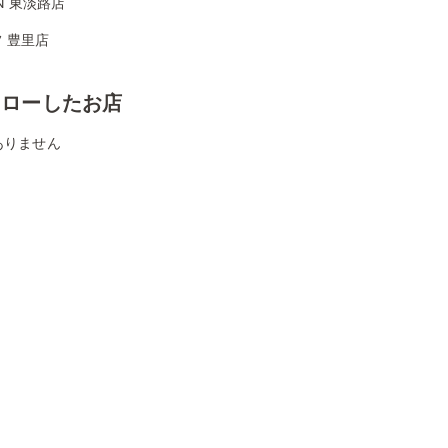
ON 東淡路店
 豊里店
ォローしたお店
ありません