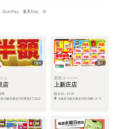
QuicPay、楽天Edy、iD
15
3
枚
枚
スコ
業務スーパー
里店
上新庄店
時間
9:00～21:30
阪府大阪市東淀川区豊里5丁目22
大阪府大阪市東淀川区大隅1-2-11