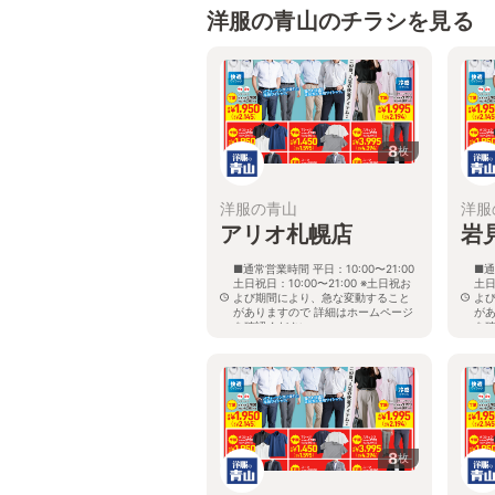
洋服の青山のチラシを見る
8
枚
洋服の青山
洋服
アリオ札幌店
岩
■通常営業時間 平日：10:00〜21:00
■通
土日祝日：10:00〜21:00 ※土日祝お
土日
よび期間により、急な変動すること
よ
がありますので 詳細はホームページ
が
を確認ください
を
北海道札幌市東区北七条東九丁目2番
北
20号 アリオ札幌３階
8
枚