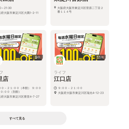
00～21:30
大阪府大阪市東淀川区菅原二丁目２
番１１４号
府大阪市東淀川区大隅1-2-11
9
11
枚
枚
フ
ライフ
里店
江口店
００－２１:００（本館） ９:００
９:００－２１:００
０:００（別館）
大阪府大阪市東淀川区瑞光4-12-23
阪府大阪市東淀川区豊里4-7-27
すべて見る