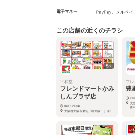
電子マネー
PayPay、メルペイ、
この店舗の近くのチラシ
5
枚
平和堂
フレ
フレンドマートかみ
豊
しんプラザ店
24
大
9:00-21:00
番4
大阪府大阪市東淀川区大隅一丁目6-
12