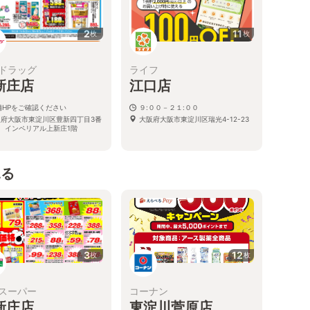
2
11
枚
枚
ドラッグ
ライフ
新庄店
江口店
舗HPをご確認ください
９:００－２１:００
阪府大阪市東淀川区豊新四丁目3番
大阪府大阪市東淀川区瑞光4-12-23
 インペリアル上新庄1階
見る
3
12
枚
枚
スーパー
コーナン
新庄店
東淀川菅原店