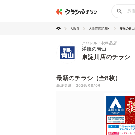
大阪府
大阪市東淀川区
洋服の青山
アパレル・衣料品店
洋服の青山
東淀川店のチラシ
最新のチラシ（全8枚）
最終更新：2026/08/06