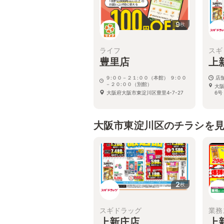
9
枚
ライフ
スギ
豊里店
上
９:００－２１:００（本館） ９:００
店
－２０:００（別館）
大
大阪府大阪市東淀川区豊里4-7-27
6号
大阪市東淀川区のチラシを
2
枚
スギドラッグ
業務
上新庄店
上