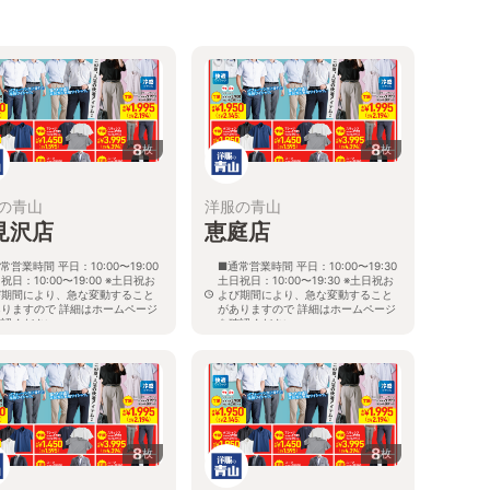
8
8
枚
枚
の青山
洋服の青山
見沢店
恵庭店
常営業時間 平日：10:00〜19:00
■通常営業時間 平日：10:00〜19:30
祝日：10:00〜19:00 ※土日祝お
土日祝日：10:00〜19:30 ※土日祝お
び期間により、急な変動すること
よび期間により、急な変動すること
ありますので 詳細はホームページ
がありますので 詳細はホームページ
確認ください
を確認ください
海道岩見沢市大和二条八丁目6番地
北海道恵庭市黄金南六丁目10番地の
5
8
8
枚
枚