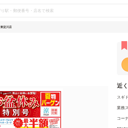
 東淀川店
近
スギ
業務
コー