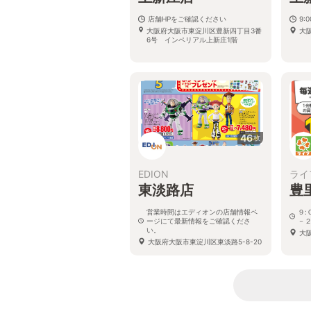
店舗HPをご確認ください
9:
大阪府大阪市東淀川区豊新四丁目3番
大阪
6号 インペリアル上新庄1階
46
枚
EDION
ライ
東淡路店
豊
営業時間はエディオンの店舗情報ペ
９:
ージにて最新情報をご確認くださ
－２
い。
大
大阪府大阪市東淀川区東淡路5-8-20