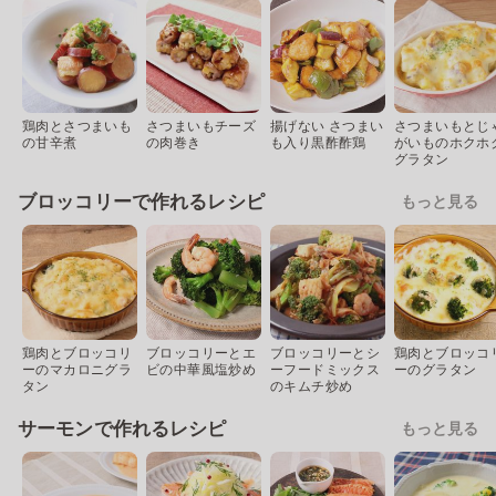
鶏肉とさつまいも
さつまいもチーズ
揚げない さつまい
さつまいもとじ
の甘辛煮
の肉巻き
も入り黒酢酢鶏
がいものホクホ
グラタン
ブロッコリーで作れるレシピ
もっと見る
鶏肉とブロッコリ
ブロッコリーとエ
ブロッコリーとシ
鶏肉とブロッコ
ーのマカロニグラ
ビの中華風塩炒め
ーフードミックス
ーのグラタン
タン
のキムチ炒め
サーモンで作れるレシピ
もっと見る