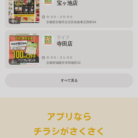
宝ヶ池店
９:３０－２０:００
6
枚
京都府京都市左京区岩倉東五田町64
ライフ
寺田店
９:００－２１:００
6
枚
京都府城陽市寺田樋尻32
すべて見る