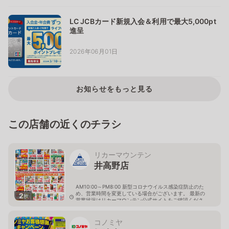
LC JCBカード新規入会＆利用で最大5,000pt
進呈
2026年06月01日
お知らせをもっと見る
この店舗の近くのチラシ
リカーマウンテン
井高野店
AM10:00～PM8:00 新型コロナウイルス感染症防止のた
め、営業時間を変更している場合がございます。 最新の
2
枚
営業状況はリカーマウンテン公式サイトをご確認くださ
い。
大阪府摂津市別府3-19-15
コノミヤ