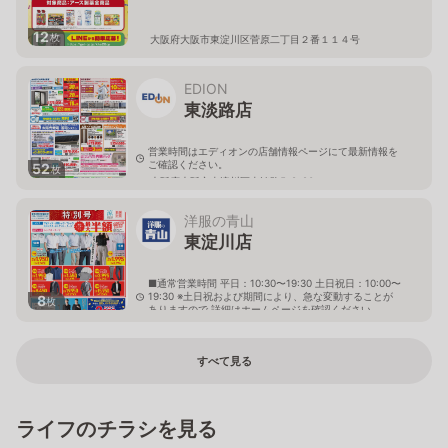
12
枚
大阪府大阪市東淀川区菅原二丁目２番１１４号
EDION
東淡路店
営業時間はエディオンの店舗情報ページにて最新情報を
ご確認ください。
52
枚
大阪府大阪市東淀川区東淡路5-8-20
洋服の青山
東淀川店
■通常営業時間 平日：10:30〜19:30 土日祝日：10:00〜
19:30 ※土日祝および期間により、急な変動することが
8
枚
ありますので 詳細はホームページを確認ください
大阪府大阪市東淀川区豊里七丁目19番4号
すべて見る
ライフのチラシを見る