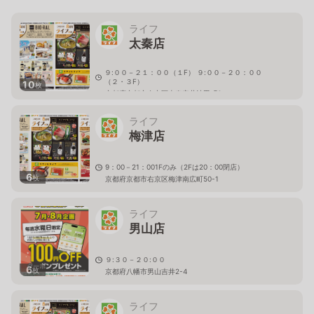
ライフ
太秦店
９:００－２１：００（１F） ９:００－２０：００
（２・３F）
10
枚
京都府京都市右京区太秦安井池田町6
ライフ
梅津店
9：00－21：001Fのみ（2Fは20：00閉店）
6
枚
京都府京都市右京区梅津南広町50-1
ライフ
男山店
９:３０－２０:００
6
枚
京都府八幡市男山吉井2-4
ライフ