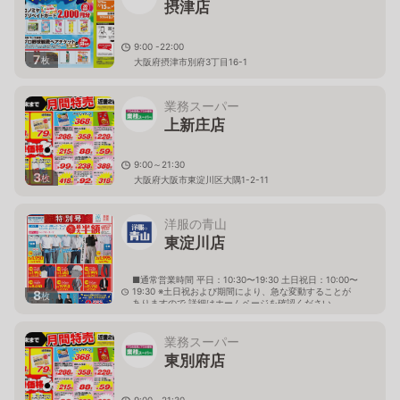
摂津店
9:00 -22:00
7
枚
大阪府摂津市別府3丁目16-1
業務スーパー
上新庄店
9:00～21:30
3
枚
大阪府大阪市東淀川区大隅1-2-11
洋服の青山
東淀川店
■通常営業時間 平日：10:30〜19:30 土日祝日：10:00〜
19:30 ※土日祝および期間により、急な変動することが
8
枚
ありますので 詳細はホームページを確認ください
大阪府大阪市東淀川区豊里七丁目19番4号
業務スーパー
東別府店