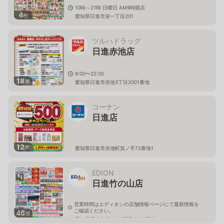
10時～21時 日曜日 AM9時開店
4
枚
愛知県日進市栄一丁目201
ツルハドラッグ
日進赤池店
9:00〜22:00
18
枚
愛知県日進市赤池3丁目2001番地
コーナン
日進店
12
枚
愛知県日進市赤池町箕ノ手72番地1
EDION
日進竹の山店
営業時間はエディオンの店舗情報ページにて最新情報を
ご確認ください。
46
枚
愛知県日進市竹の山3丁目2003番地