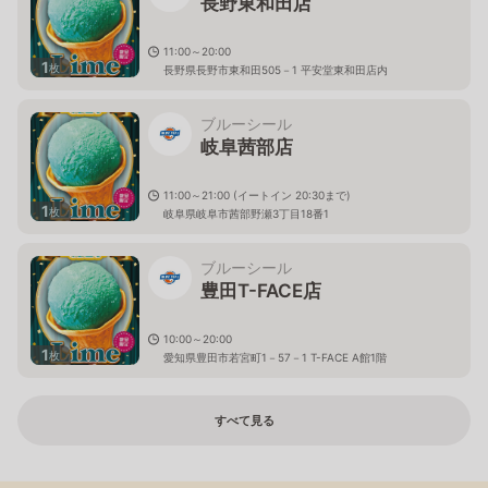
長野東和田店
11:00～20:00
1
枚
長野県長野市東和田505－1 平安堂東和田店内
ブルーシール
岐阜茜部店
11:00～21:00 (イートイン 20:30まで)
1
枚
岐阜県岐阜市茜部野瀬3丁目18番1
ブルーシール
豊田T-FACE店
10:00～20:00
1
枚
愛知県豊田市若宮町1－57－1 T-FACE A館1階
すべて見る