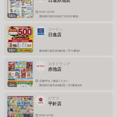
日進赤池店
9:00〜22:00
18
枚
愛知県日進市赤池3丁目2001番地
コーナン
日進店
12
枚
愛知県日進市赤池町箕ノ手72番地1
スギドラッグ
赤池店
店舗HPをご確認ください
2
枚
愛知県日進市赤池町箕ノ手2番地330
ピアゴ
平針店
9:00~21:00