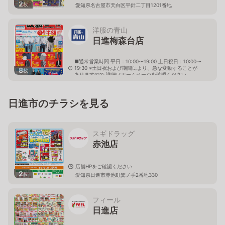
2
枚
愛知県名古屋市天白区平針二丁目1201番地
洋服の青山
日進梅森台店
■通常営業時間 平日：10:00〜19:00 土日祝日：10:00〜
19:30 ※土日祝および期間により、急な変動することが
8
枚
ありますので 詳細はホームページを確認ください
愛知県日進市梅森台一丁目162番地
日進市のチラシを見る
スギドラッグ
赤池店
店舗HPをご確認ください
2
枚
愛知県日進市赤池町箕ノ手2番地330
フィール
日進店