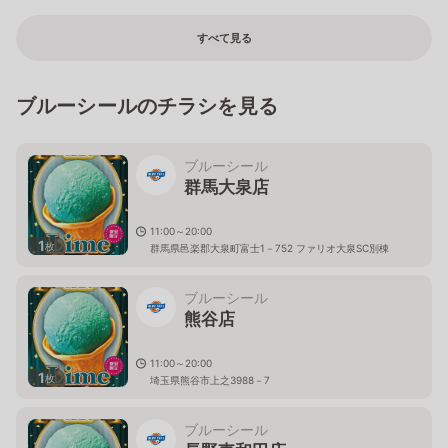
すべて見る
ブルーシールのチラシを見る
ブルーシール
群馬大泉店
11:00～20:00
1
枚
群馬県邑楽郡大泉町富士1－752 ファリオ大泉SC別棟
ブルーシール
熊谷店
11:00～20:00
1
枚
埼玉県熊谷市上之3988－7
ブルーシール