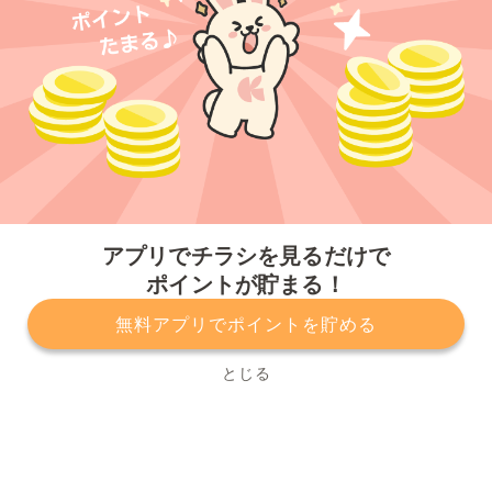
今すぐアプリをダウンロードする
アプリでチラシを見るだけで
ポイントが貯まる！
無料アプリでポイントを貯める
プライバシーポリシー
利用規約
運営会社
サービスに関してのお問い合わせ
チラシ掲載をお考えの方
とじる
Copyright© Kurashiru, Inc. All Rights Reserved.