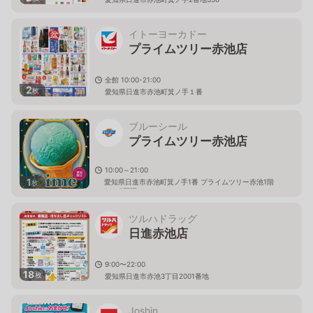
イトーヨーカドー
プライムツリー赤池店
全館 10:00-21:00
2
枚
愛知県日進市赤池町箕ノ手１番
ブルーシール
プライムツリー赤池店
10:00～21:00
1
愛知県日進市赤池町箕ノ手1番 プライムツリー赤池1階
枚
141-5区画
ツルハドラッグ
日進赤池店
9:00〜22:00
18
枚
愛知県日進市赤池3丁目2001番地
Joshin