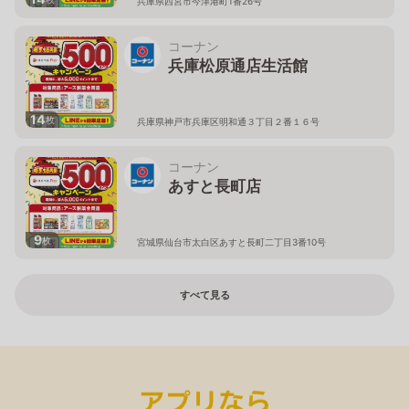
兵庫県西宮市今津港町1番26号
コーナン
兵庫松原通店生活館
14
枚
兵庫県神戸市兵庫区明和通３丁目２番１６号
コーナン
あすと長町店
9
枚
宮城県仙台市太白区あすと長町二丁目3番10号
すべて見る