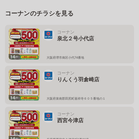
コーナンのチラシを見る
コーナン
泉北２号小代店
14
枚
大阪府堺市南区小代74番地
コーナン
りんくう羽倉崎店
14
枚
大阪府泉南郡田尻町嘉祥寺６０５番地の１
コーナン
西宮今津店
14
枚