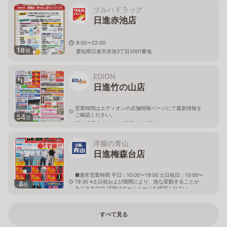
ツルハドラッグ
日進赤池店
9:00〜22:00
18
枚
愛知県日進市赤池3丁目2001番地
EDION
日進竹の山店
営業時間はエディオンの店舗情報ページにて最新情報を
ご確認ください。
54
枚
愛知県日進市竹の山3丁目2003番地
洋服の青山
日進梅森台店
■通常営業時間 平日：10:00〜19:00 土日祝日：10:00〜
19:30 ※土日祝および期間により、急な変動することが
8
枚
ありますので 詳細はホームページを確認ください
愛知県日進市梅森台一丁目162番地
すべて見る