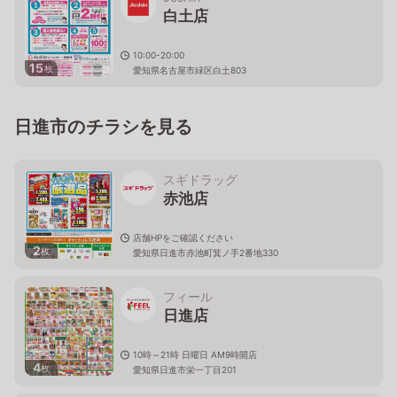
白土店
10:00-20:00
15
枚
愛知県名古屋市緑区白土803
日進市のチラシを見る
スギドラッグ
赤池店
店舗HPをご確認ください
2
枚
愛知県日進市赤池町箕ノ手2番地330
フィール
日進店
10時～21時 日曜日 AM9時開店
4
枚
愛知県日進市栄一丁目201