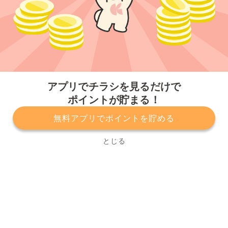
今すぐアプリをダウンロードする
アプリでチラシを見るだけで
ポイントが貯まる！
無料アプリでポイントを貯める
プライバシーポリシー
利用規約
運営会社
サービスに関してのお問い合わせ
チラシ掲載をお考えの方
とじる
Copyright© Kurashiru, Inc. All Rights Reserved.