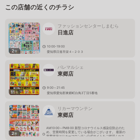
この店舗の近くのチラシ
ファッションセンターしまむら
日進店
10:00-19:00
2
枚
愛知県日進市栄４−２０３
パレマルシェ
東郷店
9:00～21:45
11
枚
愛知県愛知郡東郷町白鳥3丁目5番地
リカーマウンテン
東郷店
AM10:00～PM8:00 新型コロナウイルス感染症防止のた
め、営業時間を変更している場合がございます。 最新の
2
枚
営業状況はリカーマウンテン公式サイトをご確認くださ