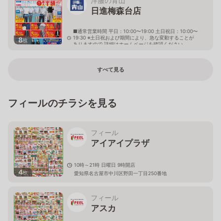
洋服の青山
日進梅森台店
■通常営業時間 平日：10:00〜19:00 土日祝日：10:00〜
19:30 ※土日祝および期間により、急な変動することが
8
枚
ありますので 詳細はホームページを確認ください
愛知県日進市梅森台一丁目162番地
すべて見る
フィールのチラシを見る
フィール
アイアイプラザ
10時～21時 日曜日 9時開店
4
枚
愛知県名古屋市中川区野田一丁目250番地
フィール
アスカ