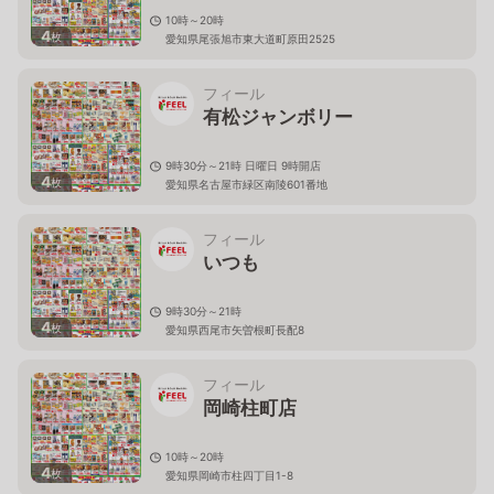
10時～20時
4
枚
愛知県尾張旭市東大道町原田2525
フィール
有松ジャンボリー
9時30分～21時 日曜日 9時開店
4
枚
愛知県名古屋市緑区南陵601番地
フィール
いつも
9時30分～21時
4
枚
愛知県西尾市矢曽根町長配8
フィール
岡崎柱町店
10時～20時
4
枚
愛知県岡崎市柱四丁目1-8