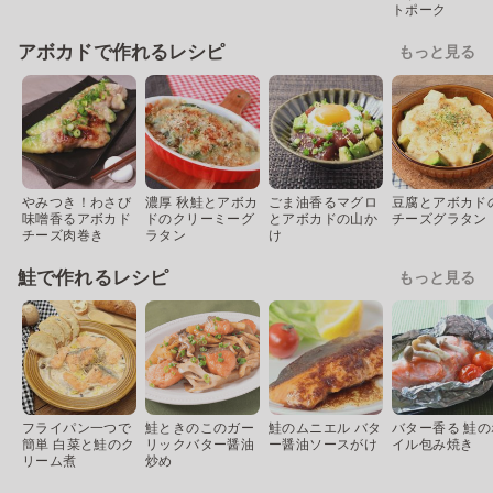
トポーク
アボカドで作れるレシピ
もっと見る
やみつき！わさび
濃厚 秋鮭とアボカ
ごま油香るマグロ
豆腐とアボカド
味噌香るアボカド
ドのクリーミーグ
とアボカドの山か
チーズグラタン
チーズ肉巻き
ラタン
け
鮭で作れるレシピ
もっと見る
フライパン一つで
鮭ときのこのガー
鮭のムニエル バタ
バター香る 鮭の
簡単 白菜と鮭のク
リックバター醤油
ー醤油ソースがけ
イル包み焼き
リーム煮
炒め