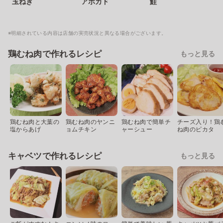
玉ねぎ
アボカド
鮭
※明細されている内容は店舗の実売状況と異なる場合がございます。
鶏むね肉で作れるレシピ
もっと見る
鶏むね肉と大葉の
鶏むね肉のヤンニ
鶏むね肉で簡単チ
チーズ入り！鶏
塩からあげ
ョムチキン
ャーシュー
ね肉のピカタ
キャベツで作れるレシピ
もっと見る