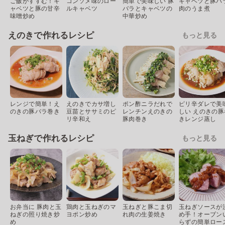
ご飯がすすむ！キ
コンソメ味のロー
簡単で美味しい 豚
キャベツと豚バ
ャベツと豚の甘辛
ルキャベツ
バラとキャベツの
肉のうま煮
味噌炒め
中華炒め
えのきで作れるレシピ
もっと見る
レンジで簡単！え
えのきでカサ増し
ポン酢ニラだれで
ピリ辛ダレで美
のきの豚バラ巻き
豆苗とササミのピ
レンチンえのきの
しい えのきの豚
リ辛和え
豚肉巻き
きレンジ蒸し
玉ねぎで作れるレシピ
もっと見る
お弁当に 豚肉と玉
鶏肉と玉ねぎのマ
玉ねぎと豚こま切
玉ねぎソースが
ねぎの照り焼き炒
ヨポン炒め
れ肉の生姜焼き
め手！オーブン
め
らずの簡単ロー