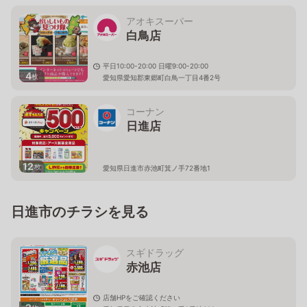
い。
愛知県愛知郡東郷町白鳥二丁目2-12
アオキスーパー
白鳥店
平日10:00-20:00 日曜9:00-20:00
4
枚
愛知県愛知郡東郷町白鳥一丁目4番2号
コーナン
日進店
12
枚
愛知県日進市赤池町箕ノ手72番地1
日進市のチラシを見る
スギドラッグ
赤池店
店舗HPをご確認ください