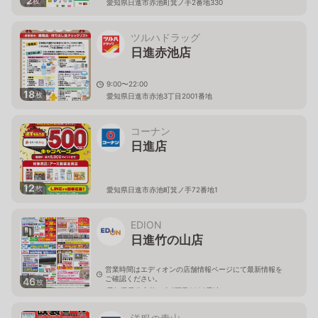
2
枚
愛知県日進市赤池町箕ノ手2番地330
ツルハドラッグ
日進赤池店
9:00〜22:00
18
枚
愛知県日進市赤池3丁目2001番地
コーナン
日進店
12
枚
愛知県日進市赤池町箕ノ手72番地1
EDION
日進竹の山店
営業時間はエディオンの店舗情報ページにて最新情報を
ご確認ください。
46
枚
愛知県日進市竹の山3丁目2003番地