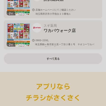
店舗ホームページにてご確認ください
2
枚
埼玉県所沢市小手指台２３番地１
スギ薬局
ワカバウォーク店
0900-2200,
2
埼玉県鶴ヶ島市富士見一丁目２番１号 ヤオコーワカバ
枚
ウォーク店北館１階
すべて見る