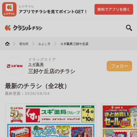
愛知県
みよし市
スギ薬局 三好ケ丘店
ドラッグストア
スギ薬局
フォロー
三好ケ丘店のチラシ
最新のチラシ（全2枚）
最終更新：2026/08/04