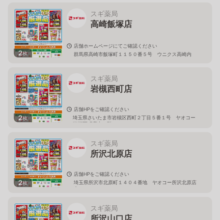
スギ薬局
高崎飯塚店
店舗ホームページにてご確認ください
2
枚
群馬県高崎市飯塚町１１５０番５号 ウニクス高崎内
スギ薬局
岩槻西町店
店舗HPをご確認ください
2
埼玉県さいたま市岩槻区西町２丁目５番１号 ヤオコー
枚
岩槻西町店内１階
スギ薬局
所沢北原店
店舗HPをご確認ください
2
埼玉県所沢市北原町１４０４番地 ヤオコー所沢北原店
枚
内
スギ薬局
所沢山口店