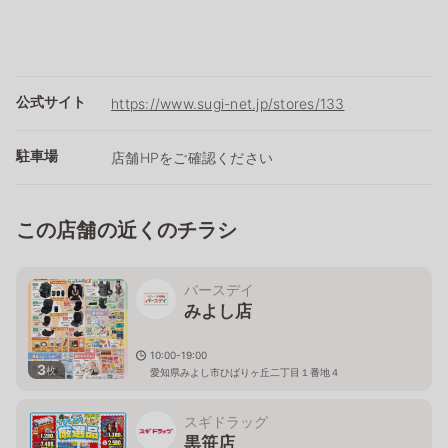
公式サイト
https://www.sugi-net.jp/stores/133
駐車場
店舗HPをご確認ください
この店舗の近くのチラシ
バースデイ
みよし店
10:00-19:00
3
枚
愛知県みよし市ひばりヶ丘二丁目１番地４
スギドラッグ
黒笹店