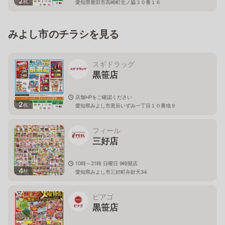
2
枚
愛知県豊田市高崎町北ノ脇３０番１６
みよし市のチラシを見る
スギドラッグ
黒笹店
店舗HPをご確認ください
2
枚
愛知県みよし市黒笹いずみ一丁目１０番地９
フィール
三好店
10時～21時 日曜日 9時開店
4
枚
愛知県みよし市三好町弁財天34
ピアゴ
黒笹店