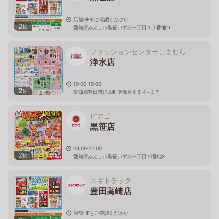
店舗HPをご確認ください
2
枚
愛知県みよし市黒笹いずみ一丁目１０番地９
ファッションセンターしまむら
浄水店
10:00-19:00
2
枚
愛知県豊田市浄水町伊保原６５４−２７
ピアゴ
黒笹店
09:00-21:00
2
枚
愛知県みよし市黒笹いずみ一丁目10番地8
スギドラッグ
豊田高崎店
店舗HPをご確認ください