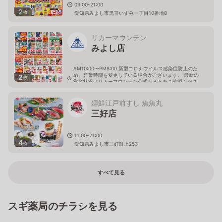
09:00-21:00
2
枚
愛知県みよし市黒笹いずみ一丁目10番地8
リカーマウンテン
みよし店
AM10:00〜PM8:00 新型コロナウイルス感染症防止のた
め、営業時間を変更している場合がございます。 最新の
2
枚
営業状況はリカーマウンテン公式サイトをご確認くださ
い。
愛知県みよし市三好町小坂96
廻鮮江戸前すし 魚魚丸
三好店
11:00-21:00
4
枚
愛知県みよし市三好町上253
すべて見る
スギ薬局のチラシを見る