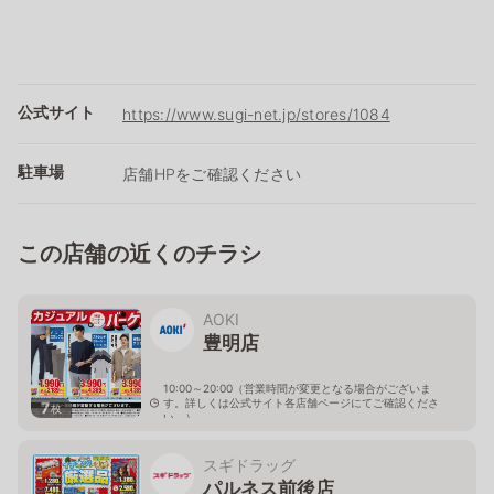
公式サイト
https://www.sugi-net.jp/stores/1084
駐車場
店舗HPをご確認ください
この店舗の近くのチラシ
AOKI
豊明店
10:00～20:00（営業時間が変更となる場合がございま
す。詳しくは公式サイト各店舗ページにてご確認くださ
7
枚
い。）
愛知県豊明市前後町五軒屋1543-1
スギドラッグ
パルネス前後店