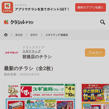
愛知県
豊明市
スギドラッグ 前後店
ドラッグストア
スギドラッグ
フォロー
前後店のチラシ
最新のチラシ（全2枚）
最終更新：2026/08/04