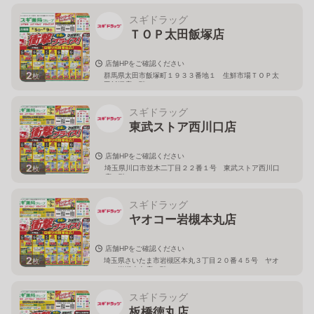
スギドラッグ
ＴＯＰ太田飯塚店
店舗HPをご確認ください
2
群馬県太田市飯塚町１９３３番地１ 生鮮市場ＴＯＰ太
枚
田飯塚店１階
スギドラッグ
東武ストア西川口店
店舗HPをご確認ください
2
埼玉県川口市並木二丁目２２番１号 東武ストア西川口
枚
店２階
スギドラッグ
ヤオコー岩槻本丸店
店舗HPをご確認ください
2
埼玉県さいたま市岩槻区本丸３丁目２０番４５号 ヤオ
枚
コー岩槻本丸店２階
スギドラッグ
板橋徳丸店