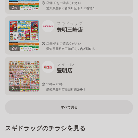
店舗HPをご確認ください
2
枚
愛知県豊明市沓掛町丘下１２番地１
スギドラッグ
豊明三崎店
店舗HPをご確認ください
2
枚
愛知県豊明市三崎町丸ノ内2番地18
フィール
豊明店
10時～20時
2
枚
愛知県豊明市新田町吉池6-1
すべて見る
スギドラッグのチラシを見る