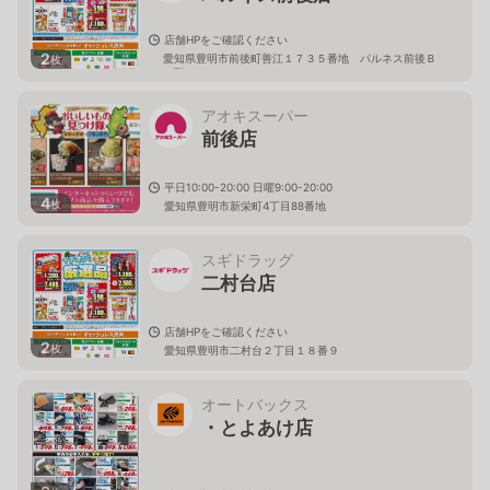
店舗HPをご確認ください
2
愛知県豊明市前後町善江１７３５番地 パルネス前後Ｂ
枚
１階
アオキスーパー
前後店
平日10:00-20:00 日曜9:00-20:00
4
枚
愛知県豊明市新栄町4丁目88番地
スギドラッグ
二村台店
店舗HPをご確認ください
2
枚
愛知県豊明市二村台２丁目１８番９
オートバックス
・とよあけ店