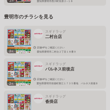
3
枚
愛知県豊明市西川町笹原２−１８
豊明市のチラシを見る
スギドラッグ
二村台店
店舗HPをご確認ください
2
枚
愛知県豊明市二村台２丁目１８番９
スギドラッグ
パルネス前後店
店舗HPをご確認ください
2
愛知県豊明市前後町善江１７３５番地 パルネス前後Ｂ
枚
１階
スギドラッグ
沓掛店