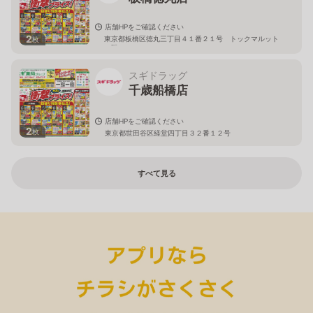
店舗HPをご確認ください
2
東京都板橋区徳丸三丁目４１番２１号 トックマルット
枚
１階
スギドラッグ
千歳船橋店
店舗HPをご確認ください
2
枚
東京都世田谷区経堂四丁目３２番１２号
すべて見る