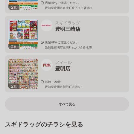
店舗HPをご確認ください
2
枚
愛知県豊明市沓掛町丘下１２番地１
スギドラッグ
豊明三崎店
店舗HPをご確認ください
2
枚
愛知県豊明市三崎町丸ノ内2番地18
フィール
豊明店
10時～20時
2
枚
愛知県豊明市新田町吉池6-1
すべて見る
スギドラッグのチラシを見る