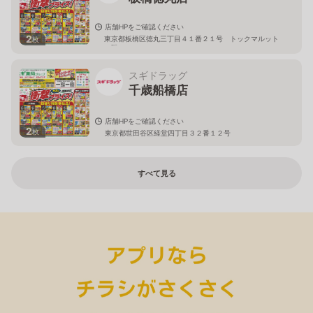
店舗HPをご確認ください
2
東京都板橋区徳丸三丁目４１番２１号 トックマルット
枚
１階
スギドラッグ
千歳船橋店
店舗HPをご確認ください
2
枚
東京都世田谷区経堂四丁目３２番１２号
すべて見る