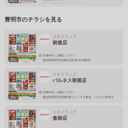
44
枚
愛知県豊明市三崎町中の坪26-7
豊明市のチラシを見る
スギドラッグ
前後店
店舗HPをご確認ください
2
枚
愛知県豊明市前後町五軒屋1534番地1
スギドラッグ
パルネス前後店
店舗HPをご確認ください
2
愛知県豊明市前後町善江１７３５番地 パルネス前後Ｂ
枚
１階
スギドラッグ
沓掛店