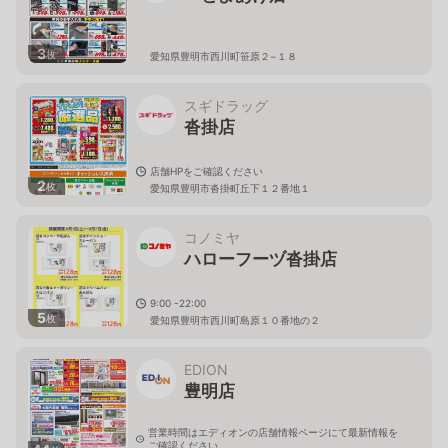
3
枚
愛知県豊明市西川町笹原２−１８
スギドラッグ
沓掛店
店舗HPをご確認ください
2
枚
愛知県豊明市沓掛町丘下１２番地１
コノミヤ
ハローフーヅ沓掛店
9:00 -22:00
5
枚
愛知県豊明市西川町島原１０番地の２
EDION
豊明店
営業時間はエディオンの店舗情報ページにて最新情報を
ご確認ください。