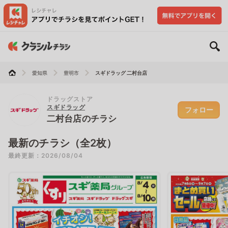
愛知県
豊明市
スギドラッグ 二村台店
ドラッグストア
スギドラッグ
フォロー
二村台店のチラシ
最新のチラシ（全2枚）
最終更新：2026/08/04