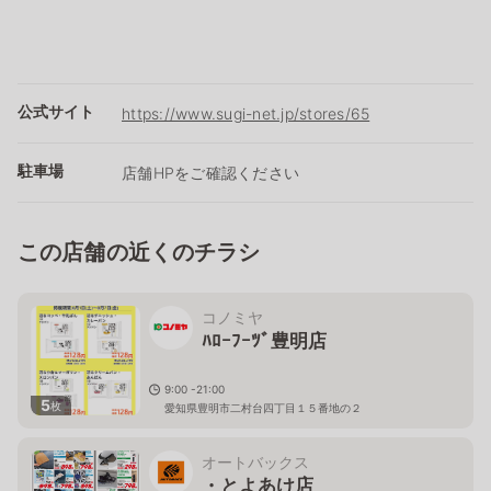
公式サイト
https://www.sugi-net.jp/stores/65
駐車場
店舗HPをご確認ください
この店舗の近くのチラシ
コノミヤ
ﾊﾛｰﾌｰﾂﾞ豊明店
9:00 -21:00
5
枚
愛知県豊明市二村台四丁目１５番地の２
オートバックス
・とよあけ店