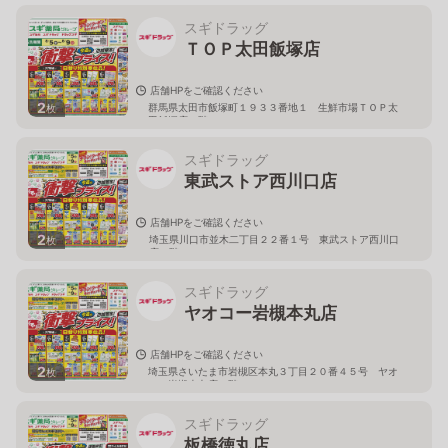
スギドラッグ
ＴＯＰ太田飯塚店
店舗HPをご確認ください
2
群馬県太田市飯塚町１９３３番地１ 生鮮市場ＴＯＰ太
枚
田飯塚店１階
スギドラッグ
東武ストア西川口店
店舗HPをご確認ください
2
埼玉県川口市並木二丁目２２番１号 東武ストア西川口
枚
店２階
スギドラッグ
ヤオコー岩槻本丸店
店舗HPをご確認ください
2
埼玉県さいたま市岩槻区本丸３丁目２０番４５号 ヤオ
枚
コー岩槻本丸店２階
スギドラッグ
板橋徳丸店