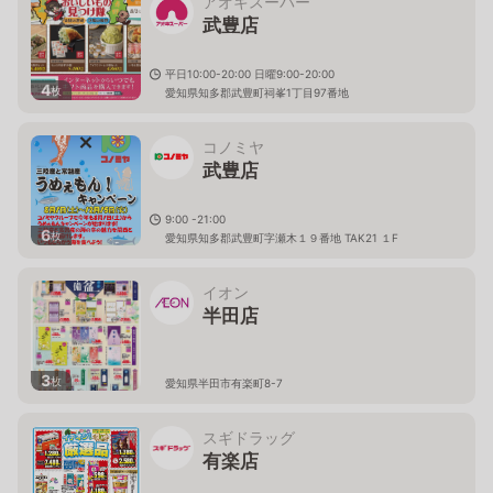
アオキスーパー
武豊店
平日10:00-20:00 日曜9:00-20:00
4
枚
愛知県知多郡武豊町祠峯1丁目97番地
コノミヤ
武豊店
9:00 -21:00
6
枚
愛知県知多郡武豊町字瀬木１９番地 TAK21 １F
イオン
半田店
3
枚
愛知県半田市有楽町8-7
スギドラッグ
有楽店