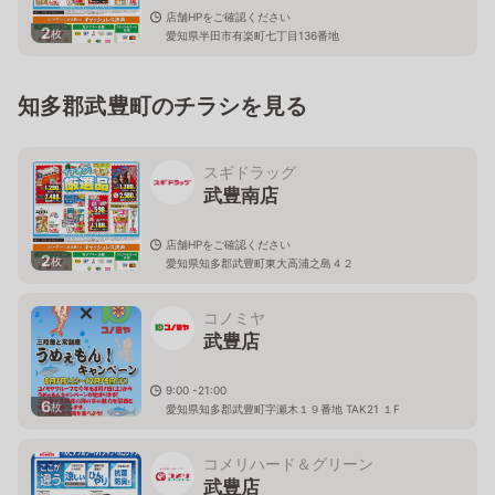
店舗HPをご確認ください
2
枚
愛知県半田市有楽町七丁目136番地
知多郡武豊町のチラシを見る
スギドラッグ
武豊南店
店舗HPをご確認ください
2
枚
愛知県知多郡武豊町東大高浦之島４２
コノミヤ
武豊店
9:00 -21:00
6
枚
愛知県知多郡武豊町字瀬木１９番地 TAK21 １F
コメリハード＆グリーン
武豊店