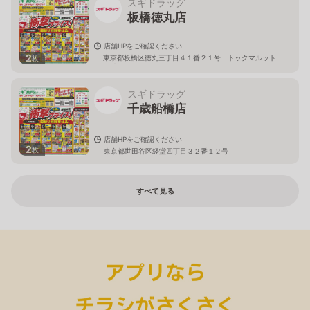
スギドラッグ
板橋徳丸店
店舗HPをご確認ください
2
東京都板橋区徳丸三丁目４１番２１号 トックマルット
枚
１階
スギドラッグ
千歳船橋店
店舗HPをご確認ください
2
枚
東京都世田谷区経堂四丁目３２番１２号
すべて見る