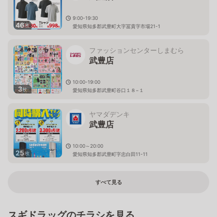
9:00-19:30
46
枚
愛知県知多郡武豊町大字冨貴字市場21-1
ファッションセンターしまむら
武豊店
10:00-19:00
3
枚
愛知県知多郡武豊町谷口１８−１
ヤマダデンキ
武豊店
10:00～20:00
25
枚
愛知県知多郡武豊町字忠白田11-11
すべて見る
スギドラッグのチラシを見る