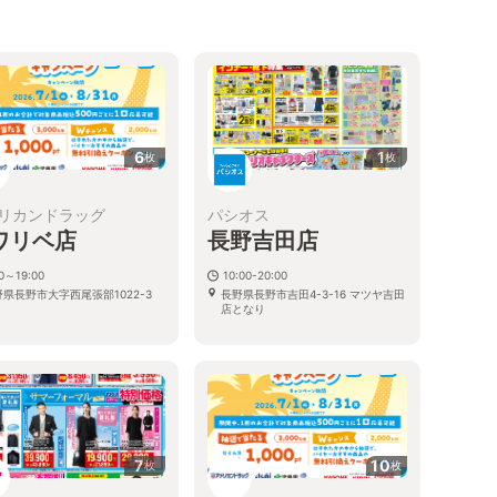
6
1
枚
枚
リカンドラッグ
パシオス
ワリベ店
長野吉田店
00～19:00
10:00-20:00
野県長野市大字西尾張部1022-3
長野県長野市吉田4-3-16 マツヤ吉田
店となり
7
10
枚
枚