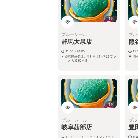
1
枚
ブルーシール
ブル
群馬大泉店
熊
11:00～20:00
11:
群馬県邑楽郡大泉町富士1－752 ファ
埼
リオ大泉SC別棟
1
枚
ブルーシール
ブル
岐阜茜部店
豊田
11:00～21:00 (イートイン 20:30ま
10