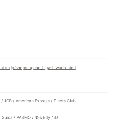
al.co.jp/shop/nagano_higashiwada.html
 / JCB / American Express / Diners Club
/ Suica / PASMO / 楽天Edy / iD