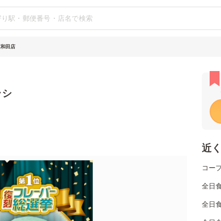
東和田店
ラシ
近
コー
全日
全日