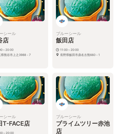
1
1
枚
枚
ーシール
ブルーシール
谷店
飯田店
00～20:00
11:00～20:00
玉県熊谷市上之3988－7
長野県飯田市鼎名古熊660－1
1
1
枚
枚
ーシール
ブルーシール
T-FACE店
プライムツリー赤池
店
:00～20:00