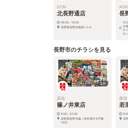
DCM
AOK
北長野通店
長
09:30～19:30
10
る
長野県長野市桐原1-3-5
サ
さ
長野
長野市のチラシを見る
2
枚
原信
原信
篠ノ井東店
若
9:00～22:00
9:
長野県長野市篠ノ井杵淵字大門東
長野
1422