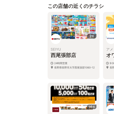
この店舗の近くのチラシ
2
枚
SEIYU
アメ
西尾張部店
オ
24時間営業
9:
長野県長野市大字西尾張部1060-12
長
16
枚