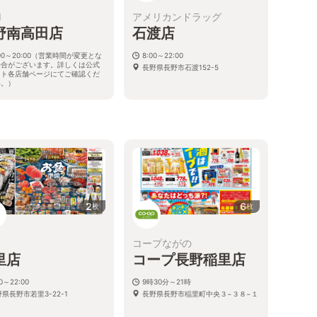
I
アメリカンドラッグ
野南高田店
石渡店
:00～20:00（営業時間が変更とな
8:00～22:00
場合がございます。詳しくは公式
長野県長野市石渡152-5
イト各店舗ページにてご確認くだ
い。）
県長野市南高田2-3-13
2
6
枚
枚
コープながの
里店
コープ長野稲里店
00～22:00
9時30分～21時
県長野市若里3-22-1
長野県長野市稲里町中央３−３８−１