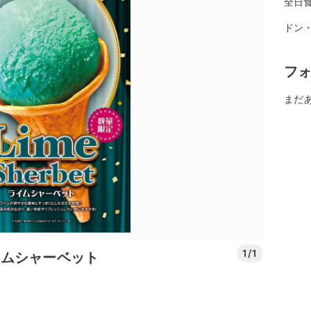
全日
ドン
フ
まだ
1/1
イムシャーベット