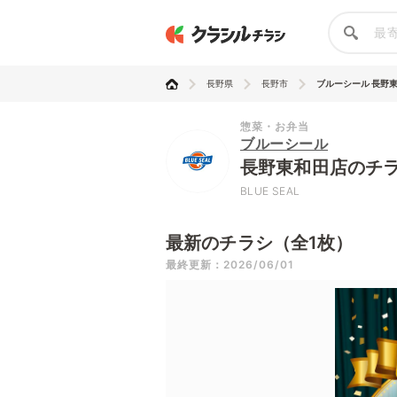
長野県
長野市
ブルーシール 長野
惣菜・お弁当
ブルーシール
長野東和田店のチ
BLUE SEAL
最新のチラシ（全1枚）
最終更新：2026/06/01