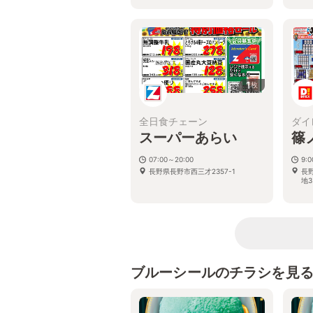
1
枚
全日食チェーン
ダイ
スーパーあらい
篠
07:00～20:00
9:
長野県長野市西三才2357-1
長
地3
ブルーシールのチラシを見