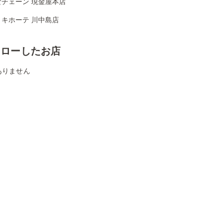
食チェーン 現金屋本店
・キホーテ 川中島店
ォローしたお店
ありません