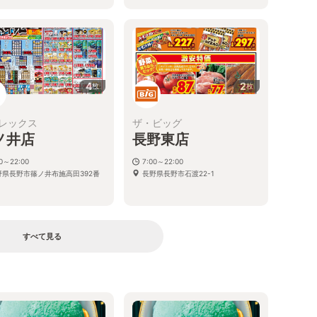
4
2
枚
枚
レックス
ザ・ビッグ
ノ井店
長野東店
00～22:00
7:00～22:00
野県長野市篠ノ井布施高田392番
長野県長野市石渡22-1
すべて見る
る