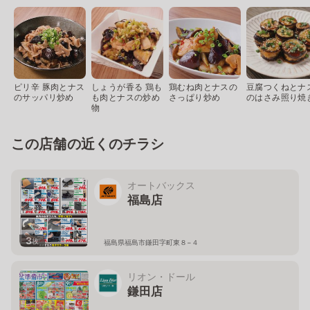
ピリ辛 豚肉とナス
しょうが香る 鶏も
鶏むね肉とナスの
豆腐つくねとナ
のサッパリ炒め
も肉とナスの炒め
さっぱり炒め
のはさみ照り焼
物
この店舗の近くのチラシ
オートバックス
福島店
3
枚
福島県福島市鎌田字町東８−４
リオン・ドール
鎌田店