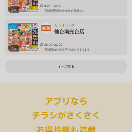
8:00～22:00
2
枚
宮城県栗原市金成小迫荒崎22
ザ・ビッグ
仙台南光台店
08:00~22:00
2
枚
宮城県仙台市泉区南光台南3-28-1
すべて見る