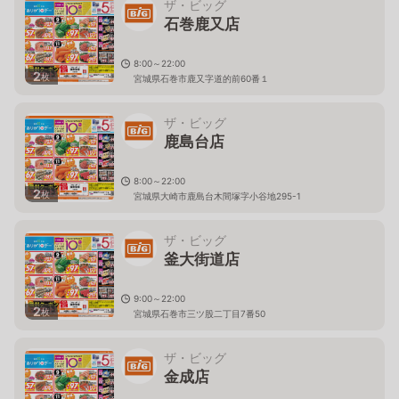
ザ・ビッグ
石巻鹿又店
8:00～22:00
2
枚
宮城県石巻市鹿又字道的前60番１
ザ・ビッグ
鹿島台店
8:00～22:00
2
枚
宮城県大崎市鹿島台木間塚字小谷地295-1
ザ・ビッグ
釜大街道店
9:00～22:00
2
枚
宮城県石巻市三ツ股二丁目7番50
ザ・ビッグ
金成店