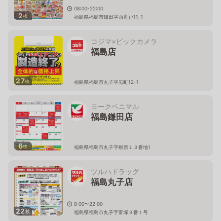
08:00-22:00
2
枚
福島県福島市鎌田字西舟戸11-1
コジマ×ビックカメラ
福島店
27
枚
福島県福島市丸子字広町12-1
ヨークベニマル
福島鎌田店
6
枚
福島県福島市丸子字柳原１３番地1
ツルハドラッグ
福島丸子店
8:00〜22:00
22
枚
福島県福島市丸子字富塚３番１号