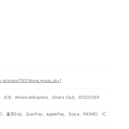
co.jp/store/793?store_group_id=1
、JCB、AmericanExpress、Diners Club、DISCOVER
D、楽天Edy、QuicPay、applePay、Suica、PASMO、IC