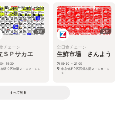
1
2
枚
枚
食チェーン
全日食チェーン
立ＳＰサカエ
生鮮市場 さんよう
00～19:30
09:30 ～ 21:00
京都足立区綾瀬２－３９－１１
東京都足立区西保木間２－１８－１
６
すべて見る