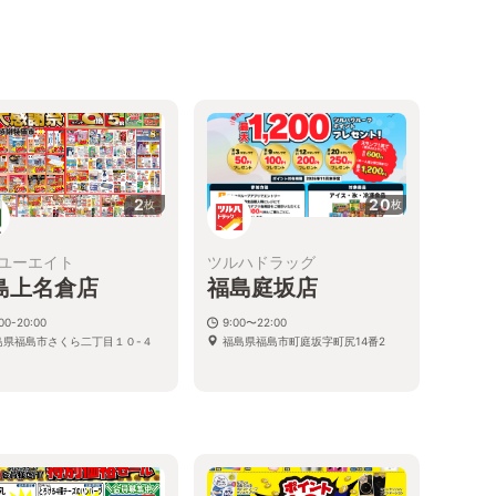
2
20
枚
枚
ユーエイト
ツルハドラッグ
島上名倉店
福島庭坂店
00-20:00
9:00〜22:00
島県福島市さくら二丁目１０-４
福島県福島市町庭坂字町尻14番2