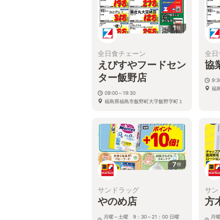
1
枚
全日食チェーン
全日
えびすやフードセン
協
ター飯野店
9:
福
09:00～19:30
福島県福島市飯野町大字飯野字町１
７
7
枚
サンドラッグ
サン
やのめ店
方
月曜～土曜 9：30～21：00 日曜
月曜