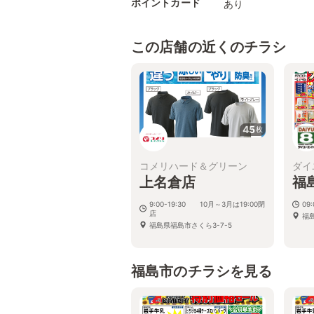
ポイントカード
あり
この店舗の近くのチラシ
45
枚
コメリハード＆グリーン
ダイ
上名倉店
福
9:00-19:30 10月～3月は19:00閉
09:
店
福
福島県福島市さくら3-7-5
福島市のチラシを見る