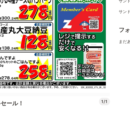
サンド
サン
フ
まだ
1/1
格セール！