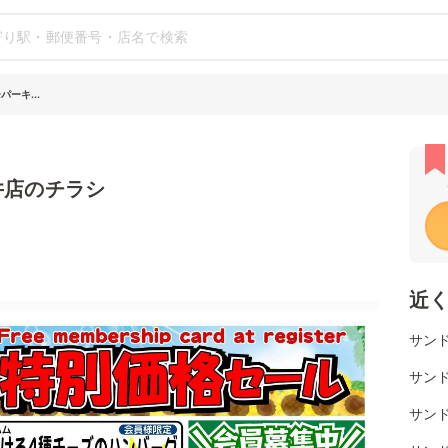
ーキ...
井店のチラシ
近
サン
サン
サン