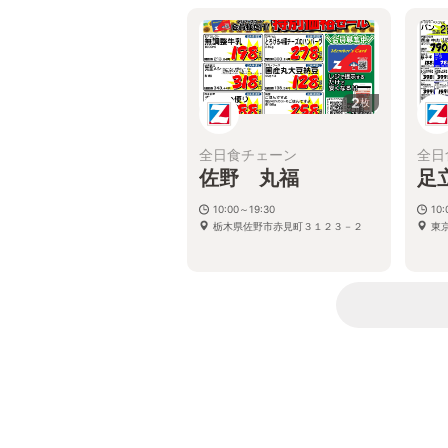
2
枚
全日食チェーン
全日
佐野 丸福
足
10:00～19:30
10:
栃木県佐野市赤見町３１２３－２
東