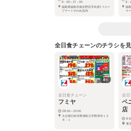
9：00～21：00
9：
福島県福島市南矢野目字向原1-1コー
福島
プマートやのめ店内
マ
全日食チェーンのチラシを
4
枚
全日食チェーン
全日
フミヤ
ベ
店
09:30～20:00
大分県臼杵市野津町大字野津市１５
9:
８－１
東京