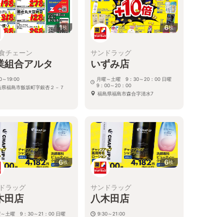
1
6
枚
枚
食チェーン
サンドラッグ
業組合アルタ
いずみ店
30～19:00
月曜～土曜 9：30～20：00 日曜
9：00～20：00
島県福島市飯坂町字銀杏２－７
福島県福島市森合字清水7
6
6
枚
枚
ドラッグ
サンドラッグ
木田店
八木田店
～土曜 9：30～21：00 日曜
9:30～21:00