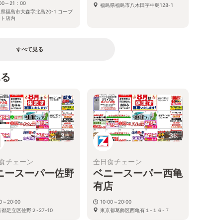
00～21：00
福島県福島市八木田字中島128-1
県福島市大森字北島20-1 コープ
ート店内
すべて見る
見る
3
3
枚
枚
食チェーン
全日食チェーン
ニースーパー佐野
ベニースーパー西亀
有店
30～20:00
10:00～20:00
都足立区佐野２-27-10
東京都葛飾区西亀有１-１６-７